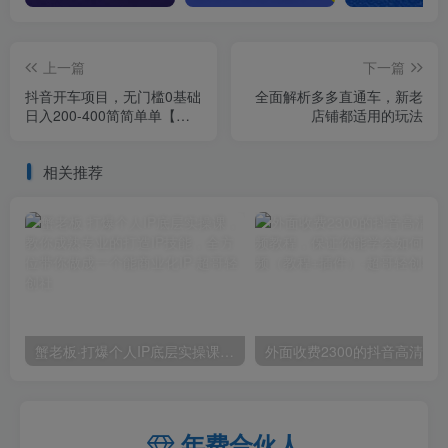
上一篇
下一篇
抖音开车项目，无门槛0基础
全面解析多多直通车，​新老
日入200-400简简单单【揭
店铺都适用的玩法
秘】
相关推荐
蟹老板·打爆个人IP底层实操课，教你成熟专业的打造IP技能，全方位带你做成一个能商业化IP
外面收费2300的抖音高清60帧视频教程，保证你能
年费合伙人