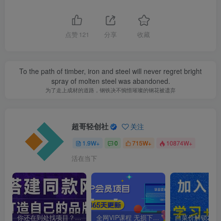
点赞
121
分享
收藏
To the path of timber, iron and steel will never regret bright
spray of molten steel was abandoned.
为了走上成材的道路，钢铁决不惋惜璀璨的钢花被遗弃
超哥轻创社
关注
1.9W+
0
715W+
10874W+
活在当下
你还在到处找项目？还在当韭菜？我靠卖项目一个月收入5万+，曾经我也是个失败者。
全网VIP课程 无损下载~