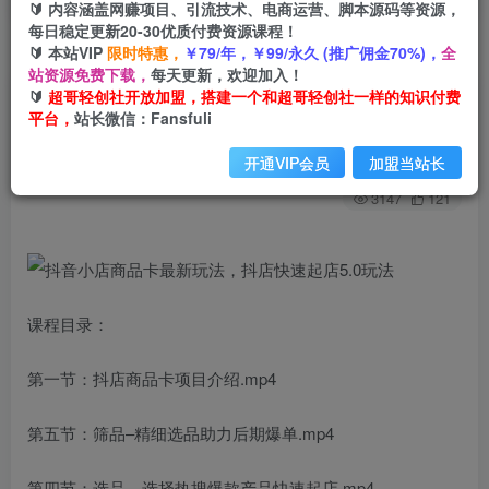
🔰 内容涵盖网赚项目、引流技术、电商运营、脚本源码等资源，
每日稳定更新20-30优质付费资源课程！
🔰 本站VIP
限时特惠，
￥79/年，￥99/永久 (推广佣金70%)，
全
首页
创业课程
会员免费
正文
站资源免费下载，
每天更新，欢迎加入！
🔰
超哥轻创社开放加盟，搭建一个和超哥轻创社一样的知识付费
抖音小店商品卡最新玩法，抖店快速起店5.0玩法
平台，
站长微信：Fansfuli
超哥轻创社
关注
私信
开通VIP会员
加盟当站长
2年前发布
3147
121
课程目录：
第一节：抖店商品卡项目介绍.mp4
第五节：筛品–精细选品助力后期爆单.mp4
第四节：选品—选择热搜爆款产品快速起店.mp4