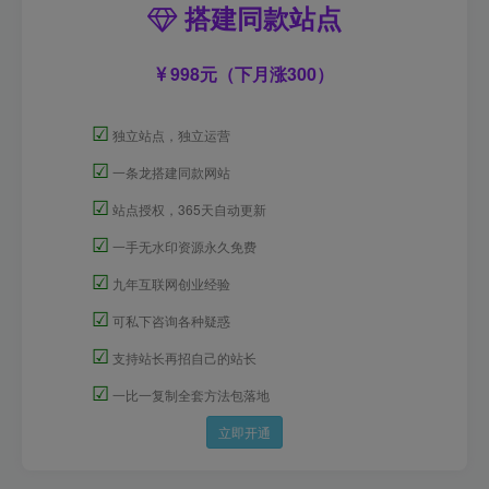
搭建同款站点
998元（下月涨300）
☑
独立站点，独立运营
☑
一条龙搭建同款网站
☑
站点授权，365天自动更新
☑
一手无水印资源永久免费
☑
九年互联网创业经验
☑
可私下咨询各种疑惑
☑
支持站长再招自己的站长
☑
一比一复制全套方法包落地
立即开通