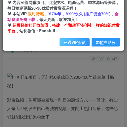
🔰 内容涵盖网赚项目、引流技术、电商运营、脚本源码等资源，
每日稳定更新20-30优质付费资源课程！
🔰 本站VIP
限时特惠，
￥79/年，￥99/永久 (推广佣金70%)，
全
首页
创业课程
会员免费
正文
站资源免费下载，
每天更新，欢迎加入！
🔰
超哥轻创社开放加盟，搭建一个和超哥轻创社一样的知识付费
抖音开车项目，无门槛0基础日入200-400简简单
平台，
站长微信：Fansfuli
单【揭秘】
开通VIP会员
加盟当站长
超哥轻创社
关注
私信
2年前发布
2280
147
观看视频，你可能会发现一种新的赚钱方式——驾驶。有些
人每天都会发布自己驾驶的视频，并配上热门音乐，这样他
们就能快速积累粉丝了