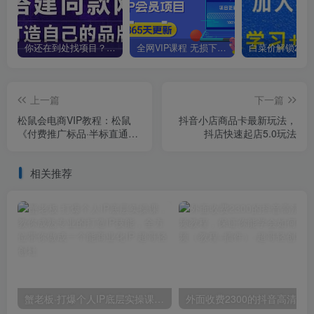
你还在到处找项目？还在当韭菜？我靠卖项目一个月收入5万+，曾经我也是个失败者。
全网VIP课程 无损下载~
上一篇
下一篇
松鼠会电商VIP教程：松鼠
抖音小店商品卡最新玩法，
《付费推广标品·半标直通车
抖店快速起店5.0玩法
操作针对性答疑&诊断》
相关推荐
蟹老板·打爆个人IP底层实操课，教你成熟专业的打造IP技能，全方位带你做成一个能商业化IP
外面收费2300的抖音高清60帧视频教程，保证你能