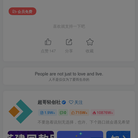
会员免费
喜欢就支持一下吧
点赞
147
分享
收藏
People are not just to love and live.
人不是仅仅为了爱而生存的
超哥轻创社
关注
1.9W+
0
715W+
10876W+
不要急着说别无选择，也许、下个路口就会遇见希望