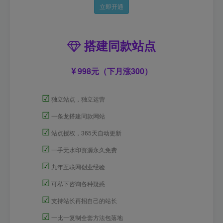
立即开通
搭建同款站点
998元（下月涨300）
☑
独立站点，独立运营
☑
一条龙搭建同款网站
☑
站点授权，365天自动更新
☑
一手无水印资源永久免费
☑
九年互联网创业经验
☑
可私下咨询各种疑惑
☑
支持站长再招自己的站长
☑
一比一复制全套方法包落地