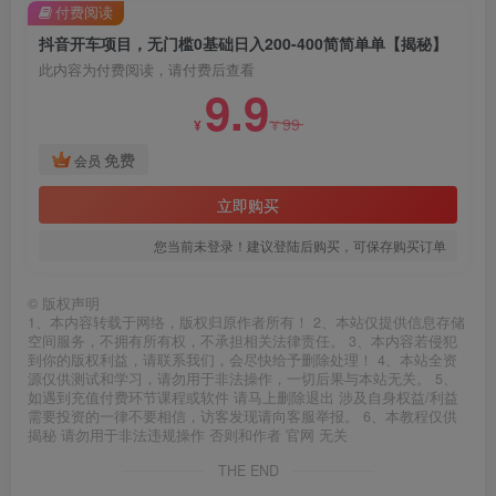
付费阅读
抖音开车项目，无门槛0基础日入200-400简简单单【揭秘】
此内容为付费阅读，请付费后查看
9.9
99
¥
¥
免费
会员
立即购买
您当前未登录！建议登陆后购买，可保存购买订单
©
版权声明
1、本内容转载于网络，版权归原作者所有！ 2、本站仅提供信息存储
空间服务，不拥有所有权，不承担相关法律责任。 3、本内容若侵犯
到你的版权利益，请联系我们，会尽快给予删除处理！ 4、本站全资
源仅供测试和学习，请勿用于非法操作，一切后果与本站无关。 5、
如遇到充值付费环节课程或软件 请马上删除退出 涉及自身权益/利益
需要投资的一律不要相信，访客发现请向客服举报。 6、本教程仅供
揭秘 请勿用于非法违规操作 否则和作者 官网 无关
THE END