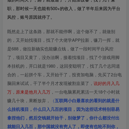
职，那时候一天也能有500+的收入，做了半年后来因为平台
风控，账号原因就停了。
既然走上了这条路，那就不能停啊，这个做不了，就做别
的，又开始找项目，找了个大佬学APP拉新，镰刀一挥，就
是688，做拉新确实也能赚点钱，做了一段时间平台风控
了，项目又黄了，没办法啊，接着找项目，找了个游戏用脚
本挂机的，开口就是1980，这回变聪明了，找了几个志同道
合的，一起拼个车，又开始干了，投资加电脑，先买了2台电
脑回来试试，干了半个月才发现被割韭菜了，
说好的月入几
万，原来是他月入几万
，一台电脑累死累活一天18个小时就
赚几十块，果断放弃，
（
互联网小白最喜欢的看到的就是什
么挂机项目，什么日入几百的项目，因为这些话术特别容易
拿捏他们，然后交钱就开始干，别做梦了，你什么都没付出
就能日入几百，那中国就没有穷人了，即使有也轮不到你，