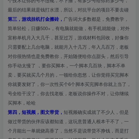
个技术让你的号不违规，不下播，有多少号给你封多少号，
最后的结果就是钱打水漂，所以，对抗平台的项目不要去碰
第三，游戏挂机打金搬砖，
广告词大多数都是，免费教学，
简单轻松，日赚500+，有电脑就能做，有手机就能做，对外
宣称单机月入大几千，甚至过万，游戏材料包回收，好像你
只需要配上几台电脑，就能月入十几万，年入几百万，老板
对你很热情也是免费教你，开始随便给你点甜头，然后引导
你手动太慢了 ，要你买脚本，一个脚本几百块，脚本不单
卖，要买就买几个月的，一顿给你忽悠，让你觉得买完脚本
你就要发财了，你一次性买个6个脚本买完脚本你就上当了，
号全给干没了，你去找老板，老板说你操作不对，让你继续
买脚本，哈哈
第四，短视频，图文带货，
短视频确实成就了不少人，但是
做过带货的伙伴应该都知道，这玩意普通人根本干不了，一
个月能出一单就烧高香了，当然不是说带货不挣钱，而是打