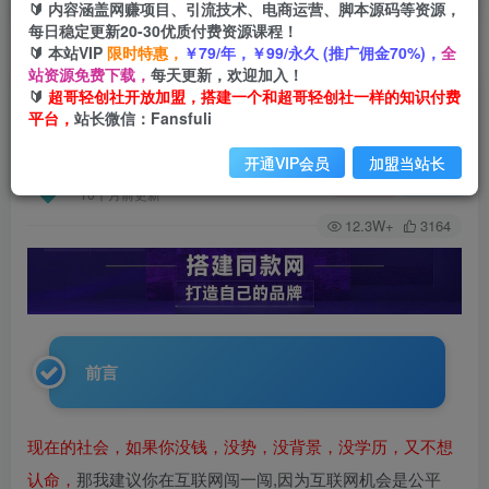
🔰 内容涵盖网赚项目、引流技术、电商运营、脚本源码等资源，
每日稳定更新20-30优质付费资源课程！
🔰 本站VIP
限时特惠，
￥79/年，￥99/永久 (推广佣金70%)，
全
首页
网站公告
正文
站资源免费下载，
每天更新，欢迎加入！
🔰
超哥轻创社开放加盟，搭建一个和超哥轻创社一样的知识付费
你还在到处找项目？还在当韭菜？我靠卖项目一个
平台，
站长微信：Fansfuli
月收入5万+，曾经我也是个失败者。
开通VIP会员
加盟当站长
超哥轻创社
关注
私信
10个月前更新
12.3W+
3164
前言
现在的社会，如果你没钱，没势，没背景，没学历，又不想
认命，
那我建议你在互联网闯一闯,因为互联网机会是公平