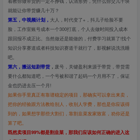
着教你做带货的一定不挣钱，认清形势，凭什么你交几千块
就能让你带货赚几十万？
第五，中视频计划，
大人，时代变了+，抖儿子给脸不要
脸，工作室账号成本一个300打底，个人去做时间投入成本
跟回报不成正比。当然做还是能做的，付费学习就算了!找个
知识分享赛道或者科技知识赛道干就行了，影视解说洗洗睡
吧。
第六，搬运短剧带货
，
废号，关键盈利来源于带货，带货需
要什么都知道吧，一个号被和谐了起码一个月用不了，保证
金也扔进去压一个月!
如果你手里真正有靠谱稳定的项目，那确实可以拿出来卖，
把你的经验跟方法教给别人，收别人学费，那也是你应该得
到的，如果想学那些大割们，靠割韭菜发家致富，劝你还是
算了吧。
既然卖项目99%都是割韭菜，那我们应该如何正确的进入这