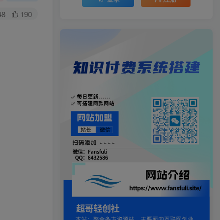
48
190