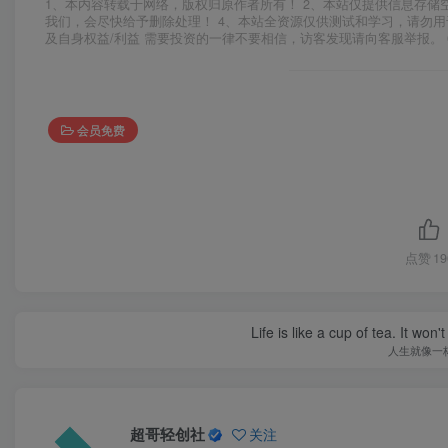
1、本内容转载于网络，版权归原作者所有！ 2、本站仅提供信息存储
我们，会尽快给予删除处理！ 4、本站全资源仅供测试和学习，请勿用
及自身权益/利益 需要投资的一律不要相信，访客发现请向客服举报。 
会员免费
点赞
19
Life is like a cup of tea. It won'
人生就像一
超哥轻创社
关注