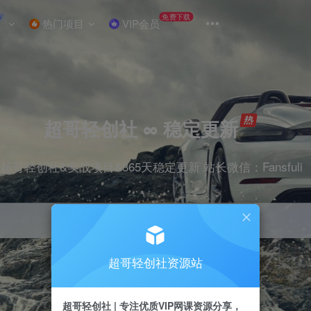
W
免费下载
热门项目
VIP会员
超哥轻创社 ∞ 稳定更新
超哥轻创社&实战项目&365天稳定更新 站长微信：Fansfuli
超哥轻创社资源站
引流
抖音
剪辑
电商
小红书
直播
超哥轻创社 | 专注优质VIP网课资源分享，