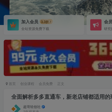
加入会员
会
3.3折
全站资源免费下载
研究
首页
创业课程
会员免费
正文
全面解析多多直通车，​新老店铺都适用的
超哥轻创社
2年前发布