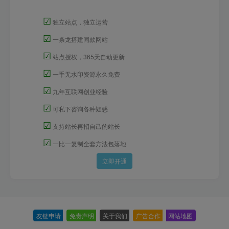
☑
独立站点，独立运营
☑
一条龙搭建同款网站
☑
站点授权，365天自动更新
☑
一手无水印资源永久免费
☑
九年互联网创业经验
☑
可私下咨询各种疑惑
☑
支持站长再招自己的站长
☑
一比一复制全套方法包落地
立即开通
友链申请
-
免责声明
-
关于我们
-
广告合作
-
网站地图