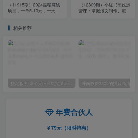
（11915期）2024最稳赚钱
（12369期）小红书高效运
项目，一单5-10元，一天
营课：掌握爆文制作、流量
100单，轻松月入2w+
提升与变现方法，轻松实现
盈利
相关推荐
蟹老板·打爆个人IP底层实操课，教你成熟专业的打造IP技能，全方位带你做成一个能商业化IP
外面收费2300的抖音高清60帧视频教程，保证你能
年费合伙人
79元（限时特惠）