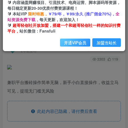
🔰 内容涵盖网赚项目、引流技术、电商运营、脚本源码等资源，
每日稳定更新20-30优质付费资源课程！
🔰 本站VIP
限时特惠，
￥79/年，￥99/永久 (推广佣金70%)，
全
首页
创业课程
会员免费
正文
站资源免费下载，
每天更新，欢迎加入！
🔰
超哥轻创社开放加盟，搭建一个和超哥轻创社一样的知识付费
（12362期）兼职平台搬砖，日入500+无脑操作可
平台，
站长微信：Fansfuli
矩阵
开通VIP会员
加盟当站长
超哥轻创社
关注
私信
2年前发布
3303
119
兼职平台搬砖操作简单无脑，新手小白直接操作，收益立马
可见，提现无门槛无风险
此处内容已隐藏，请付费后查看