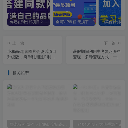
你还在到处找项目？还在当韭菜？我靠卖项目一个月收入5万+，曾经我也是个失败者。
全网VIP课程 无损下载~
上一篇
下一篇
小和尚/老者图片会说话项目
暑假期间利用中考复习资料
升级版，简单利用图片制作
变现，多种变现方式，一部
视频，快速起号
手机日入500+教程+资料
【揭秘】
相关推荐
蟹老板·打爆个人IP底层实操课，教你成熟专业的打造IP技能，全方位带你做成一个能商业化IP
（10401期）大佬手游全