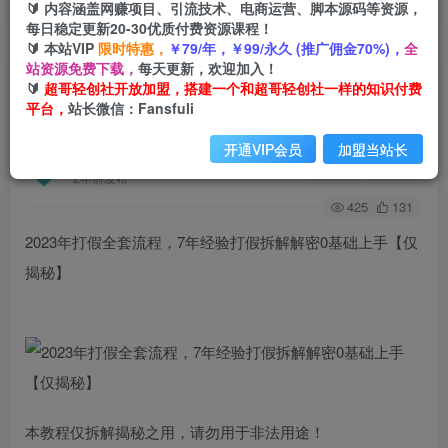
🔰 内容涵盖网赚项目、引流技术、电商运营、脚本源码等资源，
每日稳定更新20-30优质付费资源课程！
🔰 本站VIP
限时特惠，
￥79/年，￥99/永久 (推广佣金70%)，
全
首页
创业课程
会员免费
正文
站资源免费下载，
每天更新，欢迎加入！
🔰
超哥轻创社开放加盟，搭建一个和超哥轻创社一样的知识付费
2023年打假全套流程，7年经验打假拆解解密0基
平台，
站长微信：Fansfuli
础上手【仅揭秘】
开通VIP会员
加盟当站长
超哥轻创社
关注
私信
2年前发布
425
131
2023年打假全套流程，7年经验打假拆解解密0基础上手【仅
揭秘】
本教程仅拆解揭秘之用，请勿用于非法用途！