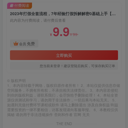
付费阅读
2023年打假全套流程，7年经验打假拆解解密0基础上手【仅揭秘】
此内容为付费阅读，请付费后查看
9.9
99
¥
¥
免费
会员
立即购买
您当前未登录！建议登陆后购买，可保存购买订单
©
版权声明
1、本内容转载于网络，版权归原作者所有！ 2、本站仅提供信息存储
空间服务，不拥有所有权，不承担相关法律责任。 3、本内容若侵犯
到你的版权利益，请联系我们，会尽快给予删除处理！ 4、本站全资
源仅供测试和学习，请勿用于非法操作，一切后果与本站无关。 5、
如遇到充值付费环节课程或软件 请马上删除退出 涉及自身权益/利益
需要投资的一律不要相信，访客发现请向客服举报。 6、本教程仅供
揭秘 请勿用于非法违规操作 否则和作者 官网 无关
THE END