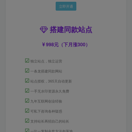
立即开通
搭建同款站点
998元（下月涨300）
☑
独立站点，独立运营
☑
一条龙搭建同款网站
☑
站点授权，365天自动更新
☑
一手无水印资源永久免费
☑
九年互联网创业经验
☑
可私下咨询各种疑惑
☑
支持站长再招自己的站长
☑
一比一复制全套方法包落地