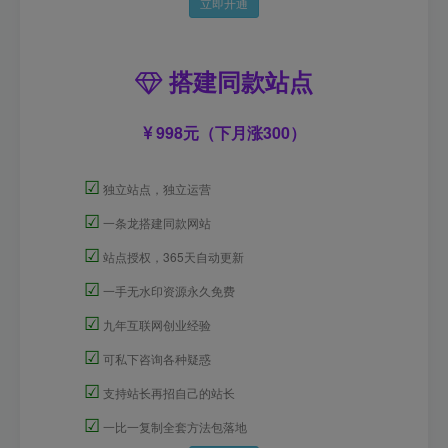
立即开通
搭建同款站点
998元（下月涨300）
☑
独立站点，独立运营
☑
一条龙搭建同款网站
☑
站点授权，365天自动更新
☑
一手无水印资源永久免费
☑
九年互联网创业经验
☑
可私下咨询各种疑惑
☑
支持站长再招自己的站长
☑
一比一复制全套方法包落地