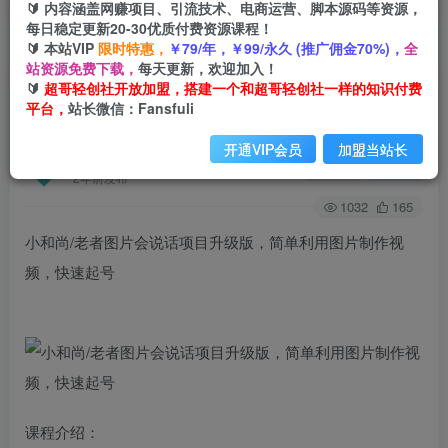
🔰 内容涵盖网赚项目、引流技术、电商运营、脚本源码等资源，
每日稳定更新20-30优质付费资源课程！
🔰 本站VIP
限时特惠，
￥79/年，￥99/永久 (推广佣金70%)，
全
首页
创业课程
会员免费
正文
站资源免费下载，
每天更新，欢迎加入！
🔰
超哥轻创社开放加盟，搭建一个和超哥轻创社一样的知识付费
小和尚/老者图片会说话项目升级版，简单利用图
平台，
站长微信：Fansfuli
片制作视频，快速起号
开通VIP会员
加盟当站长
超哥轻创社
关注
私信
2年前发布
1032
165
小和尚/老者图片会说话项目升级版，简单利用图片制作视
频，快速起号
课程介绍：