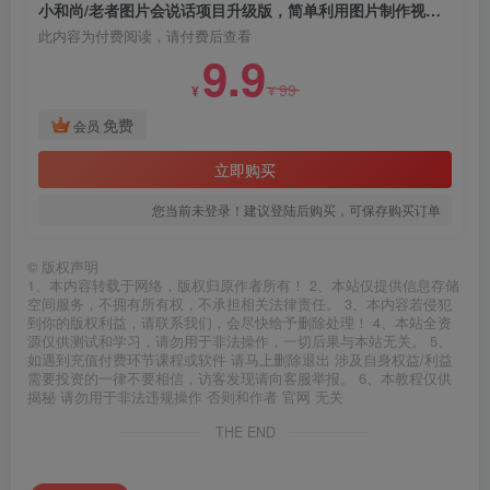
小和尚/老者图片会说话项目升级版，简单利用图片制作视频，快速起号
此内容为付费阅读，请付费后查看
9.9
99
¥
¥
免费
会员
立即购买
您当前未登录！建议登陆后购买，可保存购买订单
©
版权声明
1、本内容转载于网络，版权归原作者所有！ 2、本站仅提供信息存储
空间服务，不拥有所有权，不承担相关法律责任。 3、本内容若侵犯
到你的版权利益，请联系我们，会尽快给予删除处理！ 4、本站全资
源仅供测试和学习，请勿用于非法操作，一切后果与本站无关。 5、
如遇到充值付费环节课程或软件 请马上删除退出 涉及自身权益/利益
需要投资的一律不要相信，访客发现请向客服举报。 6、本教程仅供
揭秘 请勿用于非法违规操作 否则和作者 官网 无关
THE END