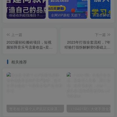
你还在到处找项目？还在当韭菜？我靠卖项目一个月收入5万+，曾经我也是个失败者。
全网VIP课程 无损下载~
上一篇
下一篇
2023最轻松搬砖项目，短视
2023年打假全套流程，7年
频矩阵音乐号流量收益+卖货
经验打假拆解解密0基础上手
收益
【仅揭秘】
相关推荐
蟹老板·打爆个人IP底层实操课，教你成熟专业的打造IP技能，全方位带你做成一个能商业化IP
（10401期）大佬手游全