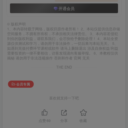
开通会员
©
版权声明
1、本内容转载于网络，版权归原作者所有！ 2、本站仅提供信息存储
空间服务，不拥有所有权，不承担相关法律责任。 3、本内容若侵犯
到你的版权利益，请联系我们，会尽快给予删除处理！ 4、本站全资
源仅供测试和学习，请勿用于非法操作，一切后果与本站无关。 5、
如遇到充值付费环节课程或软件 请马上删除退出 涉及自身权益/利益
需要投资的一律不要相信，访客发现请向客服举报。 6、本教程仅供
揭秘 请勿用于非法违规操作 否则和作者 官网 无关
THE END
会员专属
喜欢就支持一下吧
点赞
69
分享
收藏