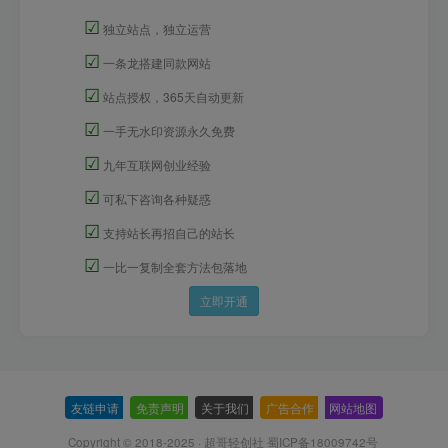
☑
独立站点，独立运营
☑
一条龙搭建同款网站
☑
站点授权，365天自动更新
☑
一手无水印资源永久免费
☑
九年互联网创业经验
☑
可私下咨询各种疑惑
☑
支持站长再招自己的站长
☑
一比一复制全套方法包落地
立即开通
友链申请
-
免责声明
-
关于我们
-
广告合作
-
网站地图
Copyright © 2018-2025 · 超哥轻创社
蜀ICP备18009742号