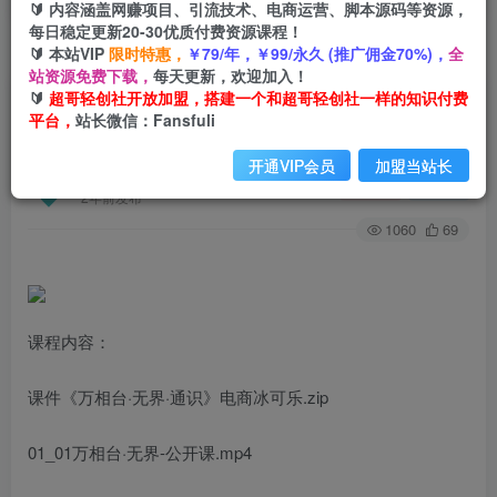
🔰 内容涵盖网赚项目、引流技术、电商运营、脚本源码等资源，
每日稳定更新20-30优质付费资源课程！
🔰 本站VIP
限时特惠，
￥79/年，￥99/永久 (推广佣金70%)，
全
首页
创业课程
会员专属
正文
站资源免费下载，
每天更新，欢迎加入！
🔰
超哥轻创社开放加盟，搭建一个和超哥轻创社一样的知识付费
（6787期）2023新课·万相台·无界通识课，新工
平台，
站长微信：Fansfuli
具，新认知，新玩法！
开通VIP会员
加盟当站长
超哥轻创社
关注
私信
2年前发布
1060
69
课程内容：
课件《万相台·无界·通识》电商冰可乐.zip
01_01万相台·无界-公开课.mp4