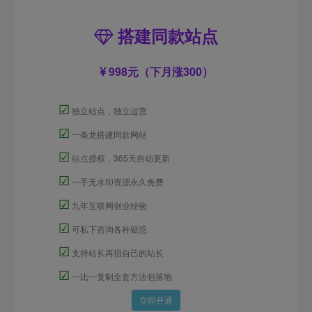
搭建同款站点
998元（下月涨300）
☑
独立站点，独立运营
☑
一条龙搭建同款网站
☑
站点授权，365天自动更新
☑
一手无水印资源永久免费
☑
九年互联网创业经验
☑
可私下咨询各种疑惑
☑
支持站长再招自己的站长
☑
一比一复制全套方法包落地
立即开通