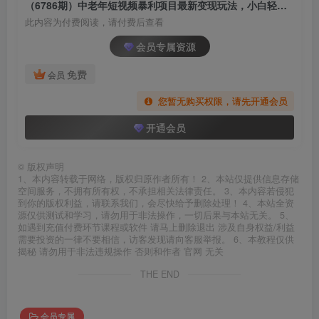
（6786期）中老年短视频暴利项目最新变现玩法，小白轻松月入1w+
此内容为付费阅读，请付费后查看
会员专属资源
免费
会员
您暂无购买权限，请先开通会员
开通会员
©
版权声明
1、本内容转载于网络，版权归原作者所有！ 2、本站仅提供信息存储
空间服务，不拥有所有权，不承担相关法律责任。 3、本内容若侵犯
到你的版权利益，请联系我们，会尽快给予删除处理！ 4、本站全资
源仅供测试和学习，请勿用于非法操作，一切后果与本站无关。 5、
如遇到充值付费环节课程或软件 请马上删除退出 涉及自身权益/利益
需要投资的一律不要相信，访客发现请向客服举报。 6、本教程仅供
揭秘 请勿用于非法违规操作 否则和作者 官网 无关
THE END
会员专属