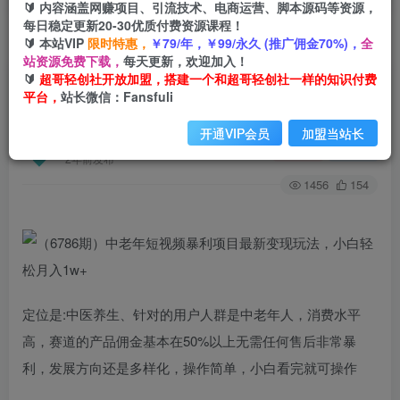
🔰 内容涵盖网赚项目、引流技术、电商运营、脚本源码等资源，
每日稳定更新20-30优质付费资源课程！
🔰 本站VIP
限时特惠，
￥79/年，￥99/永久 (推广佣金70%)，
全
首页
创业课程
会员专属
正文
站资源免费下载，
每天更新，欢迎加入！
🔰
超哥轻创社开放加盟，搭建一个和超哥轻创社一样的知识付费
（6786期）中老年短视频暴利项目最新变现玩
平台，
站长微信：Fansfuli
法，小白轻松月入1w+
开通VIP会员
加盟当站长
超哥轻创社
关注
私信
2年前发布
1456
154
定位是:中医养生、针对的用户人群是中老年人，消费水平
高，赛道的产品佣金基本在50%以上无需任何售后非常暴
利，发展方向还是多样化，操作简单，小白看完就可操作