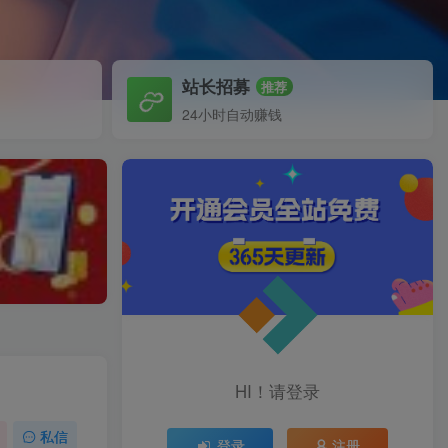
站长招募
推荐
24小时自动赚钱
HI！请登录
私信
登录
注册