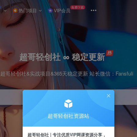
W
免费下载
热门项目
VIP会员
超哥轻创社 ∞ 稳定更新
超哥轻创社&实战项目&365天稳定更新 站长微信：Fansfuli
超哥轻创社资源站
引流
抖音
剪辑
电商
小红书
直播
超哥轻创社 | 专注优质VIP网课资源分享，