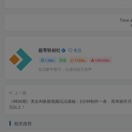
Time a
超哥轻创社
关注
1.9W+
0
715W+
10876W+
在沉默中努力，让成功自己发声
上一篇
（9836期）美女AI换脸视频玩法揭秘：2分钟制作一条，简单操作
元以上！
相关推荐