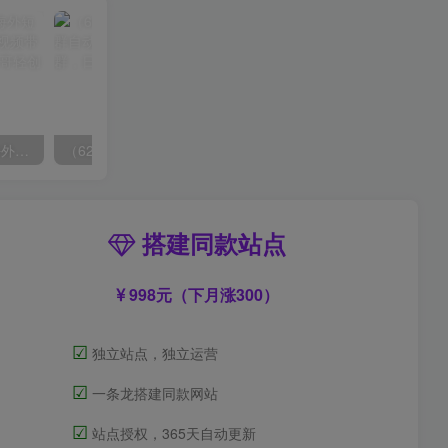
（6890期）2023-TikTok海外短视频带货特训营，掌握TK短视频带货变现全流程（60节课）
（6215期）一个人如何利用微信群自动群发引流，一星期装满200个群，日入500+
搭建同款站点
998元（下月涨300）
☑
独立站点，独立运营
☑
一条龙搭建同款网站
☑
站点授权，365天自动更新