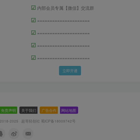
☑
内部会员专属【微信】交流群
☑
=====================
☑
=====================
☑
=====================
☑
=====================
立即开通
免责声明
-
关于我们
-
广告合作
-
网站地图
 © 2018-2025 · 超哥轻创社
蜀ICP备18009742号