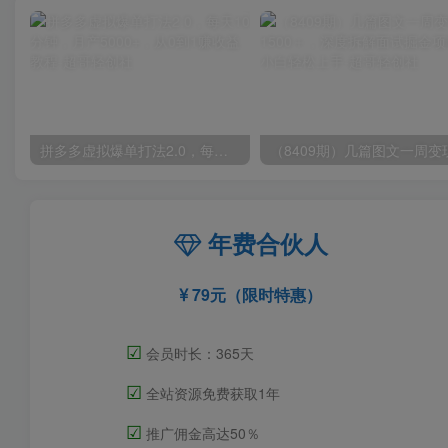
拼多多虚拟爆单打法2.0，每天10分钟，月产5000+，从0到1赚收益教程
年费合伙人
79元（限时特惠）
☑
会员时长：365天
☑
全站资源免费获取1年
☑
推广佣金高达50％