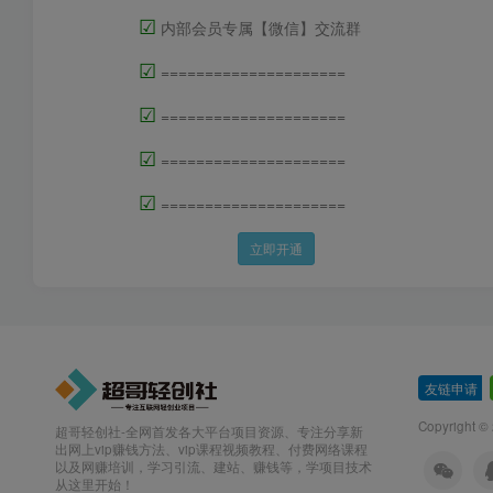
☑
内部会员专属【微信】交流群
☑
=====================
☑
=====================
☑
=====================
☑
=====================
立即开通
友链申请
-
Copyright
超哥轻创社-全网首发各大平台项目资源、专注分享新
出网上vip赚钱方法、vip课程视频教程、付费网络课程
以及网赚培训，学习引流、建站、赚钱等，学项目技术
从这里开始！