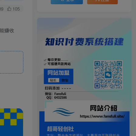
09
105
能赚收