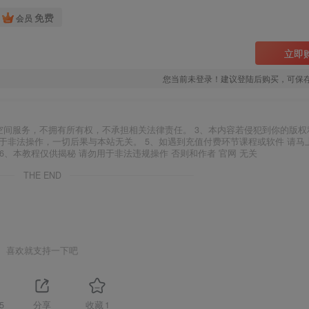
免费
会员
立即
您当前未登录！建议登陆后购买，可保
空间服务，不拥有所有权，不承担相关法律责任。 3、本内容若侵犯到你的版权
于非法操作，一切后果与本站无关。 5、如遇到充值付费环节课程或软件 请马
6、本教程仅供揭秘 请勿用于非法违规操作 否则和作者 官网 无关
THE END
喜欢就支持一下吧
5
分享
收藏
1