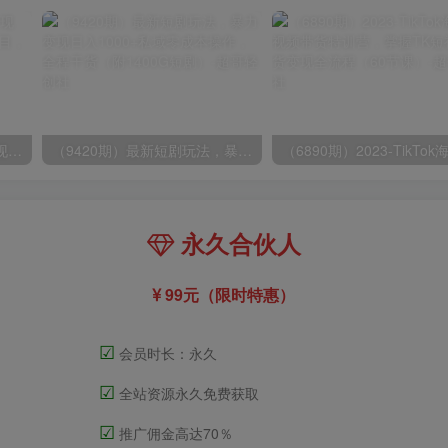
（8409期）几篇图文一周变现1500＋，深度拆解面试掘金项目，小白轻松上手
（9420期）最新短剧玩法，暴力变现日入1000+私域零成本操作，全程干货（附1400G短剧）
永久合伙人
99元（限时特惠）
☑
会员时长：永久
☑
全站资源永久免费获取
☑
推广佣金高达70％