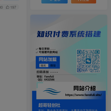
30
197