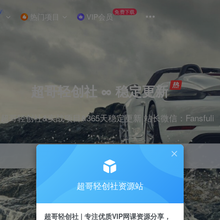
W
免费下载
热门项目
VIP会员
超哥轻创社 ∞ 稳定更新
超哥轻创社&实战项目&365天稳定更新 站长微信：Fansfuli
超哥轻创社资源站
引流
抖音
剪辑
电商
小红书
直播
超哥轻创社 | 专注优质VIP网课资源分享，