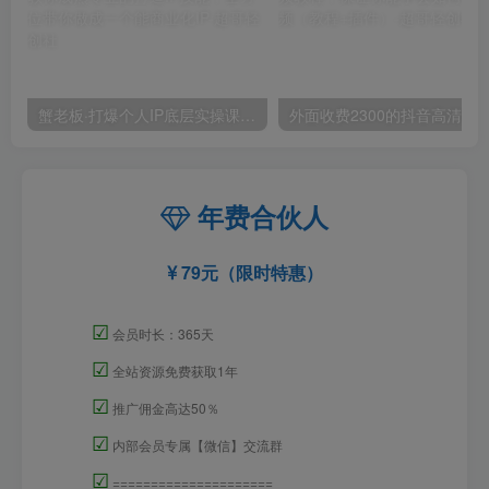
蟹老板·打爆个人IP底层实操课，教你成熟专业的打造IP技能，全方位带你做成一个能商业化IP
外面收费2300的抖音高清60帧视频教程，保证你能
年费合伙人
79元（限时特惠）
☑
会员时长：365天
☑
全站资源免费获取1年
☑
推广佣金高达50％
☑
内部会员专属【微信】交流群
☑
=====================