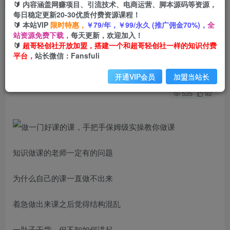
🔰 内容涵盖网赚项目、引流技术、电商运营、脚本源码等资源，
每日稳定更新20-30优质付费资源课程！
🔰 本站VIP
限时特惠，
￥79/年，￥99/永久 (推广佣金70%)，
全
首页
创业课程
会员免费
正文
站资源免费下载，
每天更新，欢迎加入！
🔰
超哥轻创社开放加盟，搭建一个和超哥轻创社一样的知识付费
做一门好课的课，手把手保姆级实操教你做课
平台，
站长微信：Fansfuli
超哥轻创社
关注
私信
开通VIP会员
加盟当站长
2年前发布
535
92
知识做课的老师一定有的问题
为什么自己的课一直做不出来
着急做出来课之后觉得结构混乱
一肚子干货，但不知如何讲起