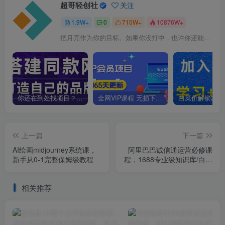
超哥轻创社
关注
1.9W+
0
715W+
10876W+
把月亮作为你的目标。如果你没打中，也许你还能打中星星
你还在到处找项目？还在当韭菜？我靠卖项目一个月收入5万+，曾经我也是个失败者。
全网VIP课程 无损下载~
上一篇
下一篇
AI绘画midjourney系统课，
阿里巴巴诚信通运营必修课
新手从0-1完整保姆级教程
程，​1688专业级知识库/白皮
书/全攻略
相关推荐