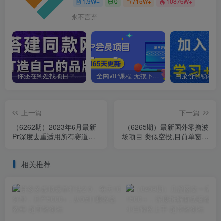
1.9W+
0
715W+
10876W+
永不言弃
你还在到处找项目？还在当韭菜？我靠卖项目一个月收入5万+，曾经我也是个失败者。
全网VIP课程 无损下载~
上一篇
下一篇
（6262期）2023年6月最新
（6265期）最新国外零撸波
Pr深度去重适用所有赛道，
场项目 类似空投,目前单窗口
一套适合所有赛道的Pr去重
一天可撸10-15+【详细玩法
方法
教程】
相关推荐