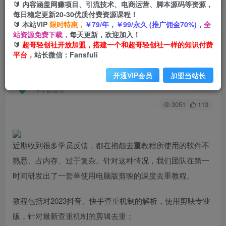
🔰 内容涵盖网赚项目、引流技术、电商运营、脚本源码等资源，
每日稳定更新20-30优质付费资源课程！
🔰 本站VIP
限时特惠，
￥79/年，￥99/永久 (推广佣金70%)，
全
首页
创业课程
会员专属
正文
站资源免费下载，
每天更新，欢迎加入！
🔰
超哥轻创社开放加盟，搭建一个和超哥轻创社一样的知识付费
（6263期）2023年6月最新电脑版剪映深度去重方
平台，
站长微信：Fansfuli
法，针对最新查重机制的剪辑去重
开通VIP会员
加盟当站长
超哥轻创社
关注
私信
2年前发布
3051
113
近期收到很多学员反馈，都在抱怨去重教程所使用的软件不
熟悉、占内存、过于复杂。针对这种情况，我们团队在第一
时间研发出了一套单使用电脑版剪映的深度去重教程。
教程包括对2023抖音、快手查重机制的解析，使用剪映专业
版，针对最新查重机制的剪辑去重；