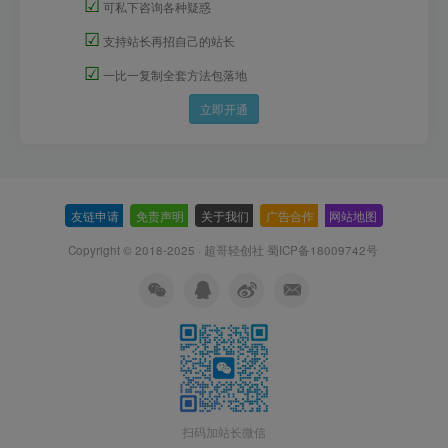
☑
可私下咨询各种疑惑
☑
支持站长再招自己的站长
☑
一比一复制全套方法包落地
立即开通
友链申请
-
免责声明
-
关于我们
-
广告合作
-
网站地图
Copyright © 2018-2025 · 超哥轻创社
蜀ICP备18009742号
扫码加站长微信