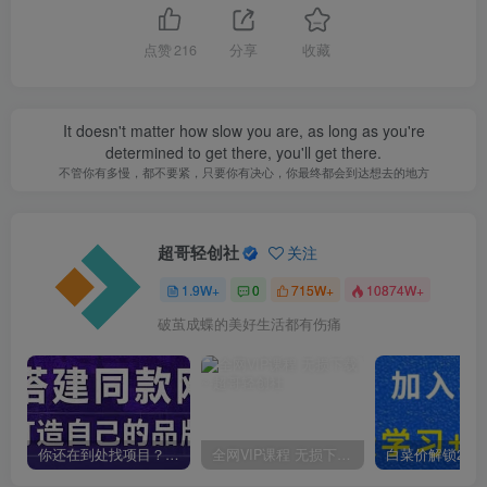
点赞
216
分享
收藏
It doesn't matter how slow you are, as long as you're
determined to get there, you'll get there.
不管你有多慢，都不要紧，只要你有决心，你最终都会到达想去的地方
超哥轻创社
关注
1.9W+
0
715W+
10874W+
破茧成蝶的美好生活都有伤痛
你还在到处找项目？还在当韭菜？我靠卖项目一个月收入5万+，曾经我也是个失败者。
全网VIP课程 无损下载~