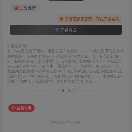
免费
会员
您暂无购买权限，请先开通会员
开通会员
©
版权声明
1、本内容转载于网络，版权归原作者所有！ 2、本站仅提供信息存储
空间服务，不拥有所有权，不承担相关法律责任。 3、本内容若侵犯
到你的版权利益，请联系我们，会尽快给予删除处理！ 4、本站全资
源仅供测试和学习，请勿用于非法操作，一切后果与本站无关。 5、
如遇到充值付费环节课程或软件 请马上删除退出 涉及自身权益/利益
需要投资的一律不要相信，访客发现请向客服举报。 6、本教程仅供
揭秘 请勿用于非法违规操作 否则和作者 官网 无关
THE END
会员专属
喜欢就支持一下吧