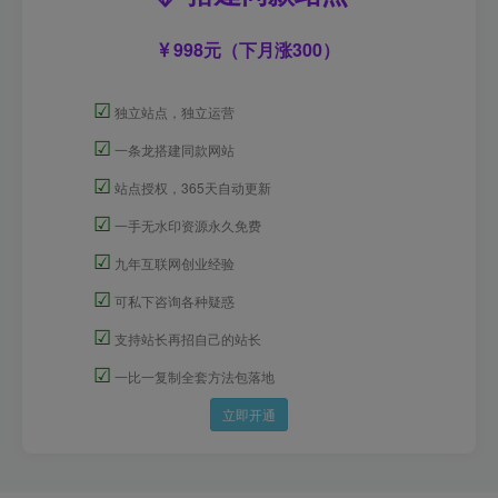
998元（下月涨300）
☑
独立站点，独立运营
☑
一条龙搭建同款网站
☑
站点授权，365天自动更新
☑
一手无水印资源永久免费
☑
九年互联网创业经验
☑
可私下咨询各种疑惑
☑
支持站长再招自己的站长
☑
一比一复制全套方法包落地
立即开通