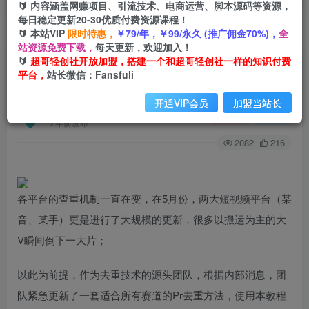
🔰 内容涵盖网赚项目、引流技术、电商运营、脚本源码等资源，
每日稳定更新20-30优质付费资源课程！
🔰 本站VIP
限时特惠，
￥79/年，￥99/永久 (推广佣金70%)，
全
首页
创业课程
会员专属
正文
站资源免费下载，
每天更新，欢迎加入！
🔰
超哥轻创社开放加盟，搭建一个和超哥轻创社一样的知识付费
（6262期）2023年6月最新Pr深度去重适用所有赛
平台，
站长微信：Fansfuli
道，一套适合所有赛道的Pr去重方法
开通VIP会员
加盟当站长
超哥轻创社
关注
私信
2年前发布
2082
216
各平台的查重机制一直在变，在5月份，两大短视频平台（某
音、某手）更是进行了大规模的更新，很多以搬运为主的大
V瞬间倒下一大片；
以此为前提，作为去重技术的源头团队，根据内部消息，团
队紧急更新了一套适合所有赛道的Pr去重方法，使用本教程