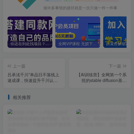
做许多事情的捷径就是一次只做一件一件事
你还在到处找项目？还在当韭菜？我靠卖项目一个月收入5万+，曾经我也是个失败者。
全网VIP课程 无损下载~
上一篇
下一篇
吕承洺千川*单品日不落线上
【AI训练营】全网第一个系
速成课，快速提升千川认
统的stable diffusion基础
知，掌握单品店播核心运营
课，新手入门必看
技能
相关推荐