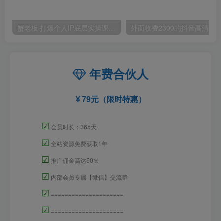
蟹老板·打爆个人IP底层实操课，教你成熟专业的打造IP技能，全方位带你做成一个能商业化IP
外面收费2300的抖音高清60帧视频教程，保证你能
年费合伙人
79元（限时特惠）
☑
会员时长：365天
☑
全站资源免费获取1年
☑
推广佣金高达50％
☑
内部会员专属【微信】交流群
☑
=====================
☑
=====================