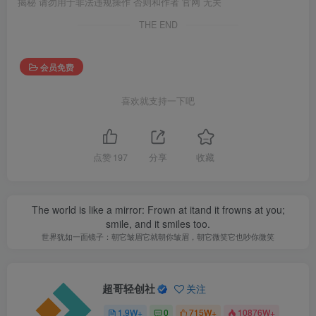
揭秘 请勿用于非法违规操作 否则和作者 官网 无关
THE END
会员免费
喜欢就支持一下吧
点赞
197
分享
收藏
The world is like a mirror: Frown at itand it frowns at you;
smile, and it smiles too.
世界犹如一面镜子：朝它皱眉它就朝你皱眉，朝它微笑它也吵你微笑
超哥轻创社
关注
1.9W+
0
715W+
10876W+