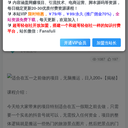
🔰 内容涵盖网赚项目、引流技术、电商运营、脚本源码等资源，
每日稳定更新20-30优质付费资源课程！
🔰 本站VIP
限时特惠，
￥79/年，￥99/永久 (推广佣金70%)，
全
首页
创业课程
会员免费
正文
站资源免费下载，
每天更新，欢迎加入！
🔰
超哥轻创社开放加盟，搭建一个和超哥轻创社一样的知识付费
适合在五一之前做的项目，无脑搬运，日入200+
平台，
站长微信：Fansfuli
【揭秘】
开通VIP会员
加盟当站长
超哥轻创社
关注
私信
2年前发布
1087
197
课程介绍：
今天给大家带来的项目特别适合在五一假期之前去做，只需
要一个实名的抖音号就可以，无需投入任何资金，项目的整
体逻辑就是搬运一些热门的旅游景点图片，然后把景点的门