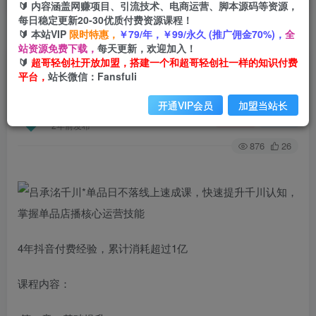
🔰 内容涵盖网赚项目、引流技术、电商运营、脚本源码等资源，
每日稳定更新20-30优质付费资源课程！
🔰 本站VIP
限时特惠，
￥79/年，￥99/永久 (推广佣金70%)，
全
首页
创业课程
会员免费
正文
站资源免费下载，
每天更新，欢迎加入！
🔰
超哥轻创社开放加盟，搭建一个和超哥轻创社一样的知识付费
吕承洺千川*单品日不落线上速成课，快速提升千
平台，
站长微信：Fansfuli
川认知，掌握单品店播核心运营技能
开通VIP会员
加盟当站长
超哥轻创社
关注
私信
2年前发布
876
26
4年抖音付费经验，累计消耗超过1亿
课程内容：