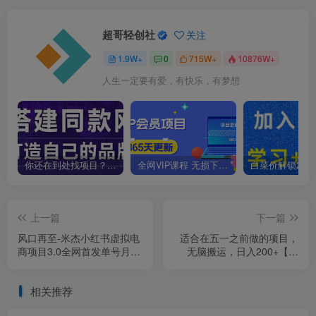
超哥轻创社
关注
1.9W+
0
715W+
10876W+
人生一定要有爱，有快乐，有梦想
你还在到处找项目？还在当韭菜？我靠卖项目一个月收入5万+，曾经我也是个失败者。
全网VIP课程 无损下载~
上一篇
下一篇
风口再至-米杰小红书虚拟电
适合在五一之前做的项目，
商项目3.0全网首发单号月收
无脑搬运，日入200+【揭
益过万可批量！
秘】
相关推荐