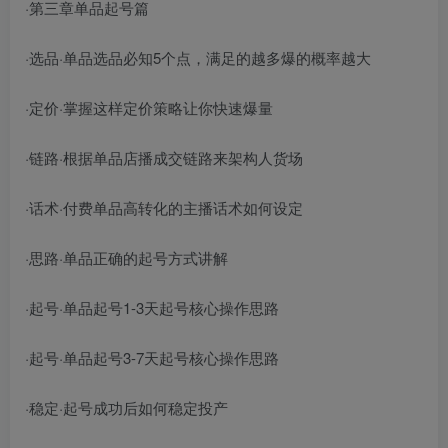
·第三章单品起号篇
·选品·单品选品必知5个点，满足的越多爆的概率越大
·定价·掌握这样定价策略让你快速爆量
·链路·根据单品店播成交链路来架构人货场
·话术·付费单品高转化的主播话术如何设定
·思路·单品正确的起号方式讲解
·起号·单品起号1-3天起号核心操作思路
·起号·单品起号3-7天起号核心操作思路
·稳定·起号成功后如何稳定投产