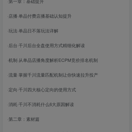
·第一章：基础提升
·店播·单品付费店播基础认知提升
·玩法·单品日不落玩法详解
·后台·千川后台全盘使用方式精细化解读
·机制·从单品店播角度解析ECPM竞价排名机制
·流量·掌握千川流量匹配机制让你快速拉升投产
·定向·千川四大核心定向的使用方式
·消耗·千川不消耗什么6大原因解读
·第二章：素材篇