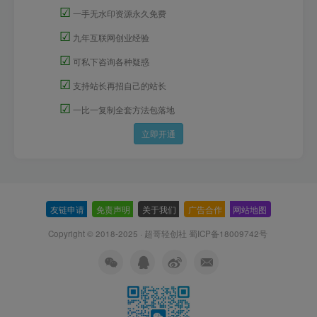
☑
一手无水印资源永久免费
☑
九年互联网创业经验
☑
可私下咨询各种疑惑
☑
支持站长再招自己的站长
☑
一比一复制全套方法包落地
立即开通
友链申请
-
免责声明
-
关于我们
-
广告合作
-
网站地图
Copyright © 2018-2025 · 超哥轻创社
蜀ICP备18009742号