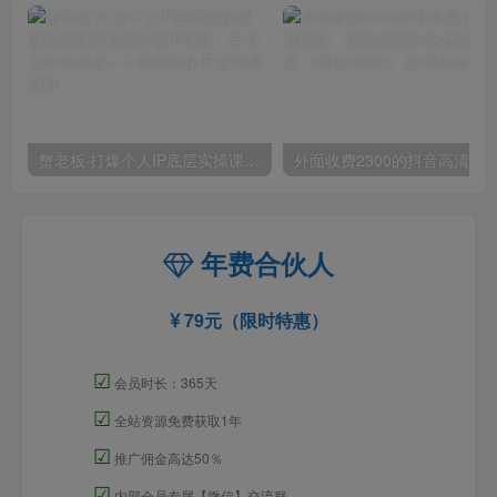
蟹老板·打爆个人IP底层实操课，教你成熟专业的打造IP技能，全方位带你做成一个能商业化IP
外面收费2300的抖音高清60帧视频教程，保证你能
年费合伙人
79元（限时特惠）
☑
会员时长：365天
☑
全站资源免费获取1年
☑
推广佣金高达50％
☑
内部会员专属【微信】交流群