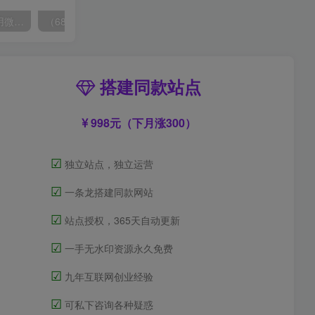
（6215期）一个人如何利用微信群自动群发引流，一星期装满200个群，日入500+
（6890期）2023-TikTok海外短视频带货特训营，掌握TK短视频带货变现全流程（60节课）
搭建同款站点
998元（下月涨300）
☑
独立站点，独立运营
☑
一条龙搭建同款网站
☑
站点授权，365天自动更新
☑
一手无水印资源永久免费
☑
九年互联网创业经验
☑
可私下咨询各种疑惑