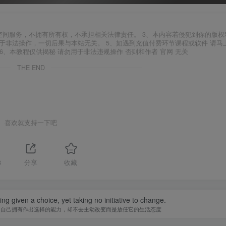
空间服务，不拥有所有权，不承担相关法律责任。 3、本内容若侵犯到你的版权
于非法操作，一切后果与本站无关。 5、如遇到充值付费环节课程或软件 请马
6、本教程仅供揭秘 请勿用于非法违规操作 否则和作者 官网 无关
THE END
喜欢就支持一下吧
8
分享
收藏
ing given a choice, yet taking no initiative to change.
知自己拥有作出选择的能力，却不去主动改变而是放任它的生活态度