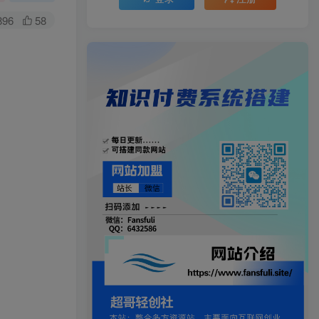
896
58