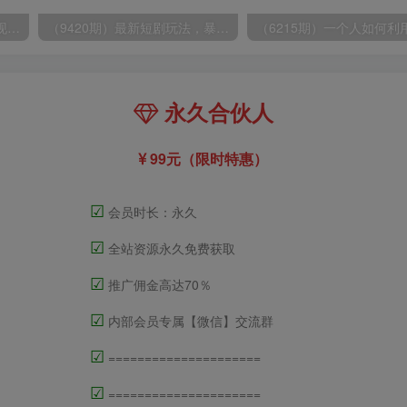
（8409期）几篇图文一周变现1500＋，深度拆解面试掘金项目，小白轻松上手
（9420期）最新短剧玩法，暴力变现日入1000+私域零成本操作，全程干货（附1400G短剧）
永久合伙人
99元（限时特惠）
☑
会员时长：永久
☑
全站资源永久免费获取
☑
推广佣金高达70％
☑
内部会员专属【微信】交流群
☑
=====================
☑
=====================