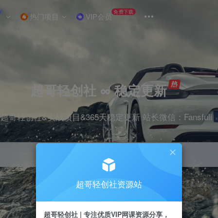
W
免费下载
热门项目
VIP会员
超哥轻创社 ∞ 稳定更新
超哥轻创社&实战项目&365天稳定更新 站长微信：Fansfuli
超哥轻创社资源站
引流
抖音
剪辑
电商
小红书
直播
超哥轻创社 | 专注优质VIP网课资源分享，