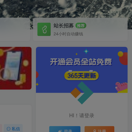
站长招募
推荐
24小时自动赚钱
HI！请登录
私信
登录
注册