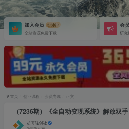
加入会员
会
3.3折
全站资源免费下载
研究
首页
创业课程
会员专属
正文
（7236期）《全自动变现系统》解放双
超哥轻创社
2年前发布