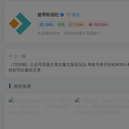
超哥轻创社
关注
1.9W+
0
715W+
10874W+
永远面向阳光，这样你就看不见阴影了
上一篇
（7235期）公众号流量主美女爆文掘金玩法 单账号单月轻松8000+利
轻松写出爆款文章
相关推荐