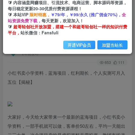
🔰 内容涵盖网赚项目、引流技术、电商运营、脚本源码等资源，
每日稳定更新20-30优质付费资源课程！
🔰 本站VIP
限时特惠，
￥79/年，￥99/永久 (推广佣金70%)，
全
首页
创业课程
会员免费
正文
站资源免费下载，
每天更新，欢迎加入！
🔰
超哥轻创社开放加盟，搭建一个和超哥轻创社一样的知识付费
小红书卖小学资料，蓝海项目，红利期长，个人实
平台，
站长微信：Fansfuli
测可月入五位【揭秘】
开通VIP会员
加盟当站长
超哥轻创社
关注
私信
2年前发布
653
111
小红书卖小学资料，蓝海项目，红利期长，个人实测可月入
五位【揭秘】
大家好，今天给大家带来一个最新的蓝海项目，小红书卖小
学资料，一部手机就可以做，客单价50左右，平均一天能出
二三十单，这个项目卖的是虚拟资料无需投资，教辅市场潜