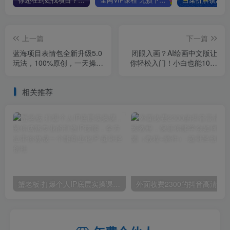
你还在到处找项目？还在当韭菜？我靠卖项目一个月收入5万+，曾经我也是个失败者。
全网VIP课程 无损下载~
上一篇
下一篇
蓝海项目表情包全新升级5.0
闭眼入画？AI绘画中文版让
玩法，100%原创，一天操作
你轻松入门！小白也能10秒
半小时，轻松实现日入500+
一键出图，轻松月入过万
【揭秘】
【揭秘】
相关推荐
蟹老板·打爆个人IP底层实操课，教你成熟专业的打造IP技能，全方位带你做成一个能商业化IP
外面收费2300的抖音高清60帧视频教程，保证你能