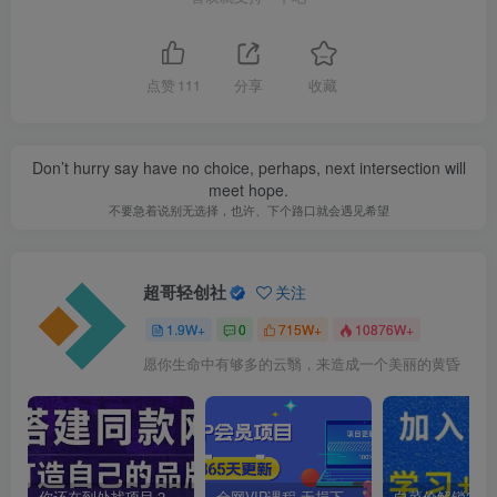
点赞
111
分享
收藏
Don’t hurry say have no choice, perhaps, next intersection will
meet hope.
不要急着说别无选择，也许、下个路口就会遇见希望
超哥轻创社
关注
1.9W+
0
715W+
10876W+
愿你生命中有够多的云翳，来造成一个美丽的黄昏