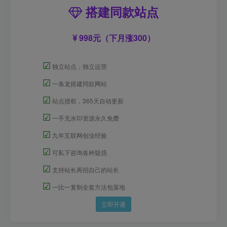
搭建同款站点
998元（下月涨300）
☑
独立站点，独立运营
☑
一条龙搭建同款网站
☑
站点授权，365天自动更新
☑
一手无水印资源永久免费
☑
九年互联网创业经验
☑
可私下咨询各种疑惑
☑
支持站长再招自己的站长
☑
一比一复制全套方法包落地
立即开通