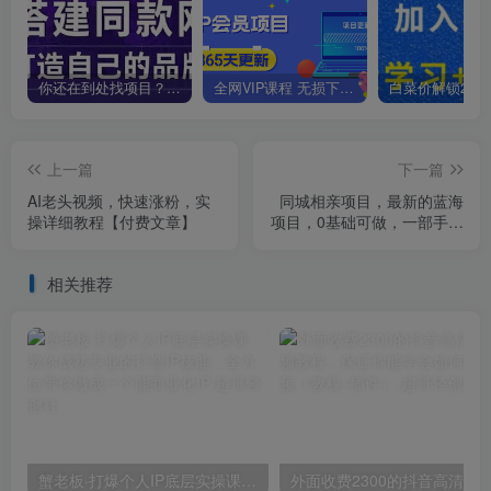
你还在到处找项目？还在当韭菜？我靠卖项目一个月收入5万+，曾经我也是个失败者。
全网VIP课程 无损下载~
上一篇
下一篇
AI老头视频，快速涨粉，实
同城相亲项目，最新的蓝海
操详细教程【付费文章】
项目，0基础可做，一部手机
日入500+【揭秘】
相关推荐
蟹老板·打爆个人IP底层实操课，教你成熟专业的打造IP技能，全方位带你做成一个能商业化IP
外面收费2300的抖音高清60帧视频教程，保证你能