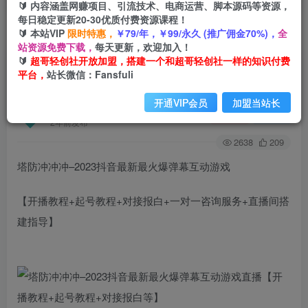
🔰 内容涵盖网赚项目、引流技术、电商运营、脚本源码等资源，
每日稳定更新20-30优质付费资源课程！
🔰 本站VIP
限时特惠，
￥79/年，￥99/永久 (推广佣金70%)，
全
首页
创业课程
会员免费
正文
站资源免费下载，
每天更新，欢迎加入！
🔰
超哥轻创社开放加盟，搭建一个和超哥轻创社一样的知识付费
塔防冲冲冲–2023抖音最新最火爆弹幕互动游戏直
平台，
站长微信：Fansfuli
播【开播教程+起号教程+对接报白等】
开通VIP会员
加盟当站长
超哥轻创社
关注
私信
2年前发布
2638
209
塔防冲冲冲–2023抖音最新最火爆弹幕互动游戏
【开播教程+起号教程+对接报白+一对一咨询服务+直播间搭
建指导】