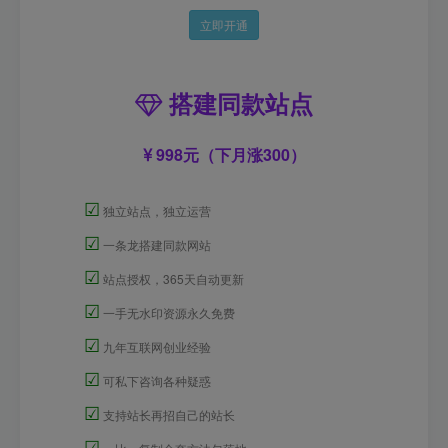
立即开通
搭建同款站点
998元（下月涨300）
☑
独立站点，独立运营
☑
一条龙搭建同款网站
☑
站点授权，365天自动更新
☑
一手无水印资源永久免费
☑
九年互联网创业经验
☑
可私下咨询各种疑惑
☑
支持站长再招自己的站长
☑