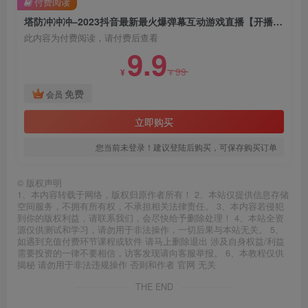
付费阅读
塔防冲冲冲–2023抖音最新最火爆弹幕互动游戏直播【开播教程+起号教程+对接报白等】
此内容为付费阅读，请付费后查看
9.9
99
¥
¥
免费
会员
立即购买
您当前未登录！建议登陆后购买，可保存购买订单
©
版权声明
1、本内容转载于网络，版权归原作者所有！ 2、本站仅提供信息存储
空间服务，不拥有所有权，不承担相关法律责任。 3、本内容若侵犯
到你的版权利益，请联系我们，会尽快给予删除处理！ 4、本站全资
源仅供测试和学习，请勿用于非法操作，一切后果与本站无关。 5、
如遇到充值付费环节课程或软件 请马上删除退出 涉及自身权益/利益
需要投资的一律不要相信，访客发现请向客服举报。 6、本教程仅供
揭秘 请勿用于非法违规操作 否则和作者 官网 无关
THE END