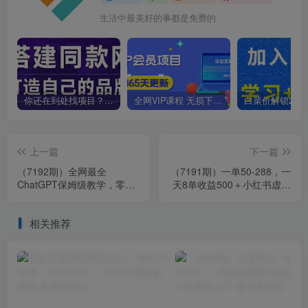
生活中最美好的事都是免费的
你还在到处找项目？还在当韭菜？我靠卖项目一个月收入5万+，曾经我也是个失败者。
全网VIP课程 无损下载~
上一篇
下一篇
（7192期）全网最全
（7191期）一单50-288，一
ChatGPT保姆级教学，零基
天8单收益500＋小红书虚拟
础上路
资源变现，视频课程＋实操
课＋…
相关推荐