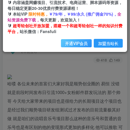
🔰 内容涵盖网赚项目、引流技术、电商运营、脚本源码等资源，
每日稳定更新20-30优质付费资源课程！
🔰 本站VIP
限时特惠，
￥79/年，￥99/永久 (推广佣金70%)，
全
首页
创业课程
会员专属
正文
站资源免费下载，
每天更新，欢迎加入！
🔰
超哥轻创社开放加盟，搭建一个和超哥轻创社一样的知识付费
（7190期）长期稳定项目说唱音乐号流量好做变
平台，
站长微信：Fansfuli
现方式多极力推荐！！
开通VIP会员
加盟当站长
超哥轻创社
关注
私信
2年前发布
418
149
哈喽 各位未来的首富们大家好我是顺势创业圈的 易恒 没错
就是前段时间发布日引流1000+女粉邮件群发玩法的 那个帅
哥 今天给大家带来的项目也是很给力的长期项目这个项目也
是经过我们顺势项目研发组测试过才发布的目前流量极其好
做 就是咱们的说唱音乐号项目那么这种的音乐号和普通的音
乐号也是有区别的他的变现形式更加的多样化 他可以推歌 可