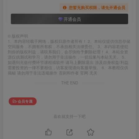
您暂无购买权限，请先开通会员
开通会员
©
版权声明
1、本内容转载于网络，版权归原作者所有！ 2、本站仅提供信息存储
空间服务，不拥有所有权，不承担相关法律责任。 3、本内容若侵犯
到你的版权利益，请联系我们，会尽快给予删除处理！ 4、本站全资
源仅供测试和学习，请勿用于非法操作，一切后果与本站无关。 5、
如遇到充值付费环节课程或软件 请马上删除退出 涉及自身权益/利益
需要投资的一律不要相信，访客发现请向客服举报。 6、本教程仅供
揭秘 请勿用于非法违规操作 否则和作者 官网 无关
THE END
会员专属
喜欢就支持一下吧