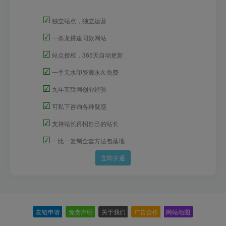
☑
独立站点，独立运营
☑
一条龙搭建同款网站
☑
站点授权，365天自动更新
☑
一手无水印资源永久免费
☑
九年互联网创业经验
☑
可私下咨询各种疑惑
☑
支持站长再招自己的站长
☑
一比一复制全套方法包落地
立即开通
友链申请
-
免责声明
-
关于我们
-
广告合作
-
网站地图