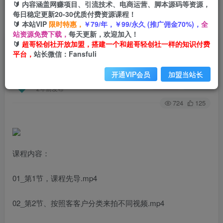
🔰 内容涵盖网赚项目、引流技术、电商运营、脚本源码等资源，
每日稳定更新20-30优质付费资源课程！
🔰 本站VIP
限时特惠，
￥79/年，￥99/永久 (推广佣金70%)，
全
首页
创业课程
会员专属
正文
站资源免费下载，
每天更新，欢迎加入！
🔰
超哥轻创社开放加盟，搭建一个和超哥轻创社一样的知识付费
（7186期）2023实体店家精准获客训练，带你学
平台，
站长微信：Fansfuli
习简单落地的获客秘籍（27节课）
开通VIP会员
加盟当站长
超哥轻创社
关注
私信
2年前发布
724
125
课程内容：
01_第1节，课程先导.mp4
02_第2节、按照客客户分类来拍不同视频.mp4