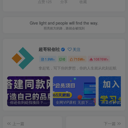
点赞
125
分享
收藏
Give light and people will find the way.
照亮前方的路，路就会被找到
超哥轻创社
关注
1.9W+
0
715W+
10876W+
拿起笔，写下你的梦想，你的人生就从此刻起航
你还在到处找项目？还在当韭菜？我靠卖项目一个月收入5万+，曾经我也是个失败者。
全网VIP课程 无损下载~
上一篇
下一篇