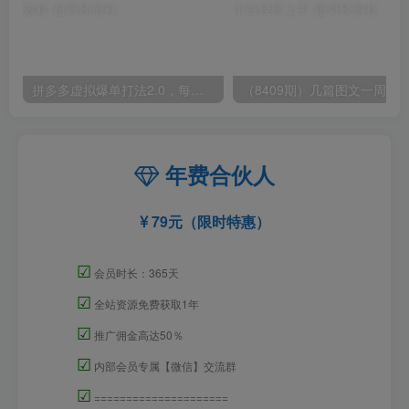
拼多多虚拟爆单打法2.0，每天10分钟，月产5000+，从0到1赚收益教程
年费合伙人
79元（限时特惠）
☑
会员时长：365天
☑
全站资源免费获取1年
☑
推广佣金高达50％
☑
内部会员专属【微信】交流群
☑
=====================