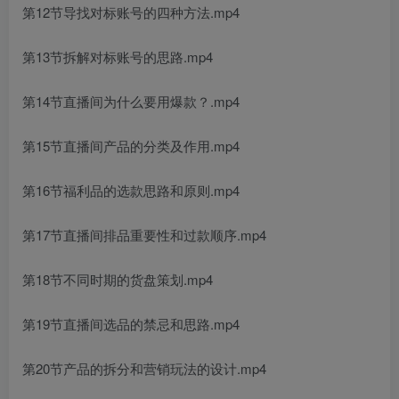
第12节导找对标账号的四种方法.mp4
第13节拆解对标账号的思路.mp4
第14节直播间为什么要用爆款？.mp4
第15节直播间产品的分类及作用.mp4
第16节福利品的选款思路和原则.mp4
第17节直播间排品重要性和过款顺序.mp4
第18节不同时期的货盘策划.mp4
第19节直播间选品的禁忌和思路.mp4
第20节产品的拆分和营销玩法的设计.mp4