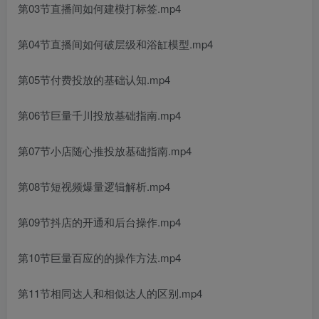
第03节直播间如何建模打标签.mp4
第04节直播间如何破层级和浴缸模型.mp4
第05节付费投放的基础认知.mp4
第06节巨量千川投放基础指南.mp4
第07节小店随心推投放基础指南.mp4
第08节短视频爆量逻辑解析.mp4
第09节抖店的开通和后台操作.mp4
第10节巨量百应的的操作方法.mp4
第11节相同达人和相似达人的区别.mp4