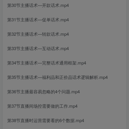
第30节主播话术—开款话术.mp4
第31节主播话术—促单话术.mp4
第32节主播话术—转款话术.mp4
第33节主播话术—互动话术.mp4
第34节主播话术—完整话术通用框架.mp4
第35节主播话术—福利品和正价品话术逻辑解析.mp4
第36节主播最容易忽略的4个问题.mp4
第37节直播间场控需要做的工作.mp4
第38节直播时运营需要看的6个数据.mp4