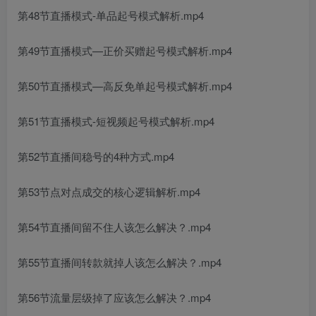
第48节直播模式-单品起号模式解析.mp4
第49节直播模式—正价买赠起号模式解析.mp4
第50节直播模式—高反免单起号模式解析.mp4
第51节直播模式-短视频起号模式解析.mp4
第52节直播间稳号的4种方式.mp4
第53节点对点成交的核心逻辑解析.mp4
第54节直播间留不住人该怎么解决？.mp4
第55节直播间转款就掉人该怎么解决？.mp4
第56节流量层级掉了应该怎么解决？.mp4