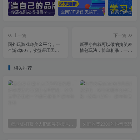
你还在到处找项目？还在当韭菜？我靠卖项目一个月收入5万+，曾经我也是个失败者。
全网VIP课程 无损下载~
上一篇
下一篇
国外玩游戏赚美金平台，一
新手小白就可以做的搞笑表
个游戏60+，收益碾压国内
情包玩法，简单粗暴，一部
所有平台【揭秘】
手机就可以操作，日入
300【揭秘】
相关推荐
蟹老板·打爆个人IP底层实操课，教你成熟专业的打造IP技能，全方位带你做成一个能商业化IP
外面收费2300的抖音高清60帧视频教程，保证你能