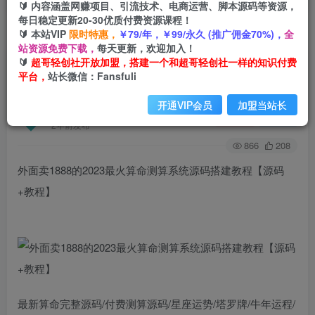
🔰 内容涵盖网赚项目、引流技术、电商运营、脚本源码等资源，
每日稳定更新20-30优质付费资源课程！
🔰 本站VIP
限时特惠，
￥79/年，￥99/永久 (推广佣金70%)，
全
首页
创业课程
会员免费
正文
站资源免费下载，
每天更新，欢迎加入！
🔰
超哥轻创社开放加盟，搭建一个和超哥轻创社一样的知识付费
外面卖1888的2023最火算命测算系统源码搭建教
平台，
站长微信：Fansfuli
程【源码+教程】
开通VIP会员
加盟当站长
超哥轻创社
关注
私信
2年前发布
866
208
外面卖1888的2023最火算命测算系统源码搭建教程【源码
+教程】
最新算命完整源码/付费测算源码/星座运势/塔罗牌/牛年运程/