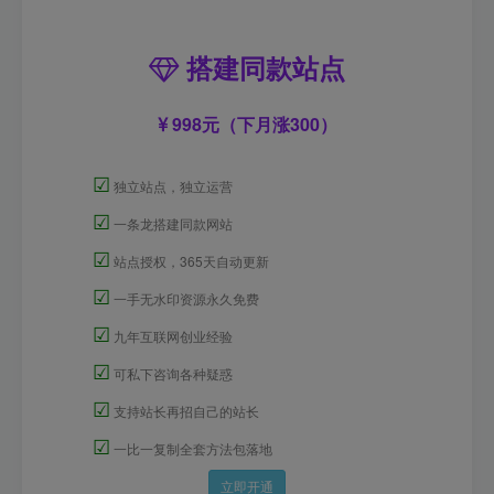
搭建同款站点
998元（下月涨300）
☑
独立站点，独立运营
☑
一条龙搭建同款网站
☑
站点授权，365天自动更新
☑
一手无水印资源永久免费
☑
九年互联网创业经验
☑
可私下咨询各种疑惑
☑
支持站长再招自己的站长
☑
一比一复制全套方法包落地
立即开通