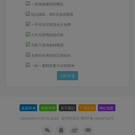
☑
一条龙搭建同款网站
☑
站点授权，365天自动更新
☑
一手无水印资源永久免费
☑
九年互联网创业经验
☑
可私下咨询各种疑惑
☑
支持站长再招自己的站长
☑
一比一复制全套方法包落地
立即开通
友链申请
-
免责声明
-
关于我们
-
广告合作
-
网站地图
Copyright © 2018-2025 · 超哥轻创社
蜀ICP备18009742号