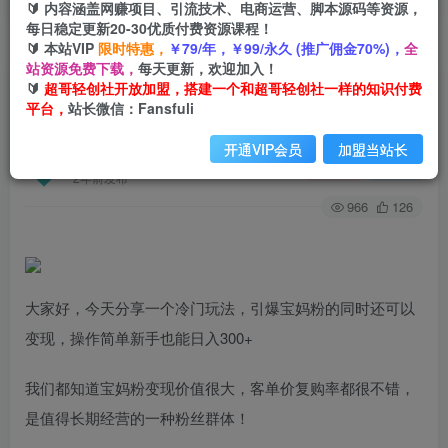
🔰 内容涵盖网赚项目、引流技术、电商运营、脚本源码等资源，
每日稳定更新20-30优质付费资源课程！
🔰 本站VIP
限时特惠，
￥79/年，￥99/永久 (推广佣金70%)，
全
首页
创业课程
会员专属
正文
站资源免费下载，
每天更新，欢迎加入！
🔰
超哥轻创社开放加盟，搭建一个和超哥轻创社一样的知识付费
（7147期）一个冷门玩法引爆宝妈粉的同时还可
平台，
站长微信：Fansfuli
以变现，长期项目轻松日入300+
开通VIP会员
加盟当站长
超哥轻创社
关注
私信
2年前发布
966
126
大家好，今天分享一个冷门玩法，引爆宝妈粉的同时还可以
变现，操作简单新手也能日入300+
我们都知道宝妈粉变现价值很大，客单价复购率都很不错，
是值得长期经营的一种粉丝群体！