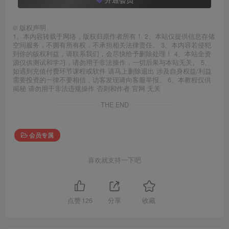
©
版权声明
1、本内容转载于网络，版权归原作者所有！ 2、本站仅提供信息存储
空间服务，不拥有所有权，不承担相关法律责任。 3、本内容若侵犯
到你的版权利益，请联系我们，会尽快给予删除处理！ 4、本站全资
源仅供测试和学习，请勿用于非法操作，一切后果与本站无关。 5、
如遇到充值付费环节课程或软件 请马上删除退出 涉及自身权益/利益
需要投资的一律不要相信，访客发现请向客服举报。 6、本教程仅供
揭秘 请勿用于非法违规操作 否则和作者 官网 无关
THE END
会员专属
喜欢就支持一下吧
点赞
126
分享
收藏