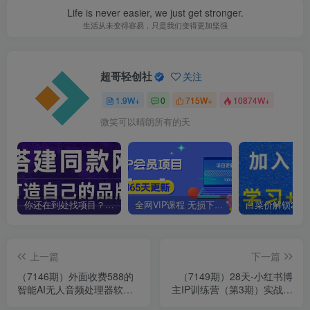
Life is never easier, we just get stronger.
生活从未变得容易，只是我们变得更加坚强
超哥轻创社
关注
1.9W+
0
715W+
10874W+
微笑可以晴朗所有的天
你还在到处找项目？还在当韭菜？我靠卖项目一个月收入5万+，曾经我也是个失败者。
全网VIP课程 无损下载~
上一篇
下一篇
（7146期）外面收费588的
（7149期）28天-小红书博
智能AI无人音频处理器软
主IP训练营（第3期）实战经
件，音频自动回复，自动讲
验，快速涨粉，迅速变现