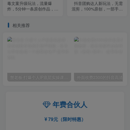
毒文案升级玩法，流量爆
抖音团购达人新玩法，无需
炸，5分钟一条原创作品，单
混剪，100%原创，一部手机
个作品变现500+【揭秘】
实现月入过万【揭秘】
相关推荐
蟹老板·打爆个人IP底层实操课，教你成熟专业的打造IP技能，全方位带你做成一个能商业化IP
外面收费2300的抖音高清60帧视频教程，保证你能
年费合伙人
79元（限时特惠）