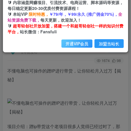
🔰 内容涵盖网赚项目、引流技术、电商运营、脚本源码等资源，
每日稳定更新20-30优质付费资源课程！
🔰 本站VIP
限时特惠，
￥79/年，￥99/永久 (推广佣金70%)，
全
首页
创业课程
会员免费
正文
站资源免费下载，
每天更新，欢迎加入！
🔰
超哥轻创社开放加盟，搭建一个和超哥轻创社一样的知识付费
不懂电脑也可操作的蹭IP进行带货，让你轻松月入
平台，
站长微信：Fansfuli
过万【揭秘】
开通VIP会员
加盟当站长
超哥轻创社
关注
私信
2年前发布
1674
98
不懂电脑也可操作的蹭IP进行带货，让你轻松月入过万【揭
秘】
项目介绍：蹭ip带货这个老项目很多人觉得已经过时了，那