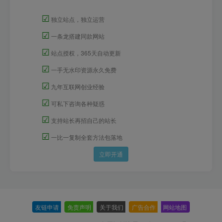
☑
独立站点，独立运营
☑
一条龙搭建同款网站
☑
站点授权，365天自动更新
☑
一手无水印资源永久免费
☑
九年互联网创业经验
☑
可私下咨询各种疑惑
☑
支持站长再招自己的站长
☑
一比一复制全套方法包落地
立即开通
友链申请
-
免责声明
-
关于我们
-
广告合作
-
网站地图