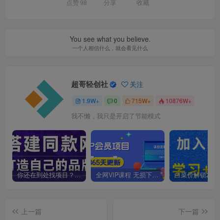
点赞
98
分享
收藏
You see what you believe.
一个人相信什么，就会看见什么
超哥轻创社
关注
1.9W+
0
715W+
10876W+
我不懒，我只是开启了节能模式
你还在到处找项目？还在当韭菜？我靠卖项目一个月收入5万+，曾经我也是个失败者。
全网VIP课程 无损下载~
上一篇
下一篇