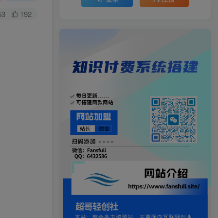
53
192