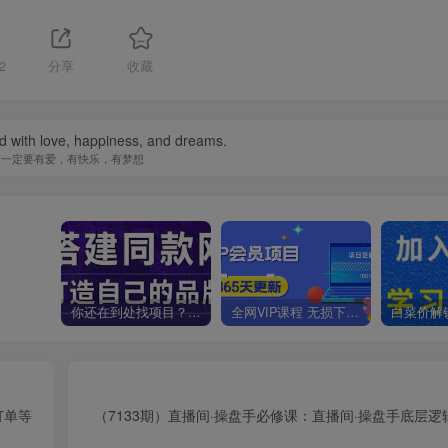
2
分享
收藏
ed with love, happiness, and dreams.
生一定要有爱，有快乐，有梦想
你还在到处找项目？还在当韭菜？我靠卖项目一个月收入5万+，曾经我也是个失败者。
全网VIP课程 无损下载~
订单等
（7133期）直播间·操盘手必修课：直播间·操盘手底层