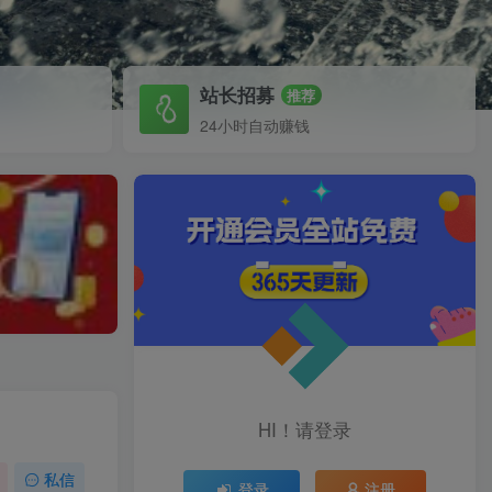
站长招募
推荐
24小时自动赚钱
HI！请登录
私信
登录
注册