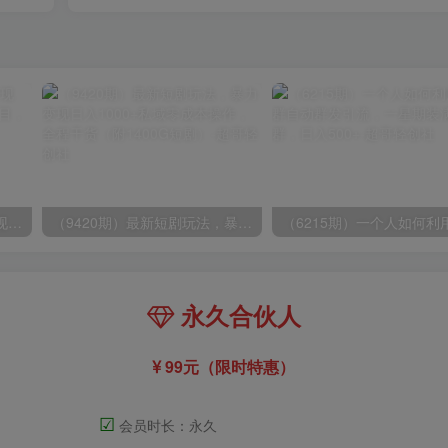
（8409期）几篇图文一周变现1500＋，深度拆解面试掘金项目，小白轻松上手
（9420期）最新短剧玩法，暴力变现日入1000+私域零成本操作，全程干货（附1400G短剧）
永久合伙人
99元（限时特惠）
☑
会员时长：永久