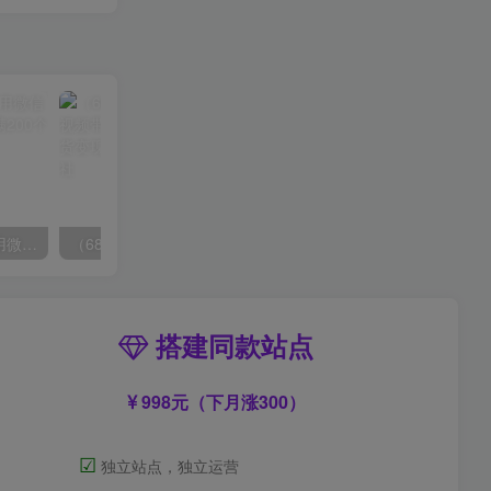
（6215期）一个人如何利用微信群自动群发引流，一星期装满200个群，日入500+
（6890期）2023-TikTok海外短视频带货特训营，掌握TK短视频带货变现全流程（60节课）
搭建同款站点
998元（下月涨300）
☑
独立站点，独立运营