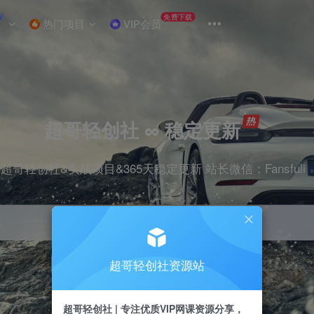
W
免费下载
热门项目
VIP会员
超哥轻创社 ∞ 稳定更新
超哥轻创社&实战项目&365天稳定更新 站长微信：Fansfuli
超哥轻创社资源站
引流
抖音
剪辑
电商
小红书
直播
超哥轻创社 | 专注优质VIP网课资源分享，