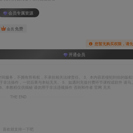
会员专属资源
免费
会员
您暂无购买权限，请
开通会员
空间服务，不拥有所有权，不承担相关法律责任。 3、本内容若侵犯到你的版权
于非法操作，一切后果与本站无关。 5、如遇到充值付费环节课程或软件 请马
6、本教程仅供揭秘 请勿用于非法违规操作 否则和作者 官网 无关
THE END
喜欢就支持一下吧