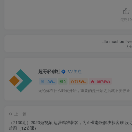
点赞
19
Life must be liv
人
超哥轻创社
关注
1.9W+
0
715W+
10874W+
无论你在什么时候开始，重要的是开始之后就不要停止
上一篇
（7130期）2023短视频·运营精准获客，为企业老板解决获客难 没
难题（12节课）