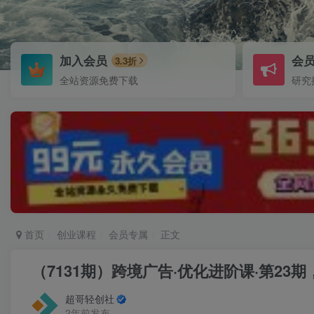
加入会员
会
3.3折
全站资源免费下载
研究
首页
创业课程
会员专属
正文
（7131期）跨境广告·优化进阶课·第23
超哥轻创社
2年前发布