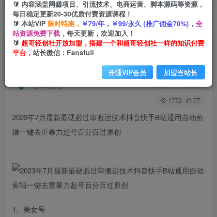
🔰 内容涵盖网赚项目、引流技术、电商运营、脚本源码等资源，
每日稳定更新20-30优质付费资源课程！
🔰 本站VIP
限时特惠，
￥79/年，￥99/永久 (推广佣金70%)，
全
首页
创业课程
会员免费
正文
站资源免费下载，
每天更新，欢迎加入！
🔰
超哥轻创社开放加盟，搭建一个和超哥轻创社一样的知识付费
2023年7月最新最硬必过审搬运技术抖音快手B站
平台，
站长微信：Fansfuli
通用自动剪辑一键去重暴力起号百分百过原创
开通VIP会员
加盟当站长
超哥轻创社
关注
私信
2年前发布
1772
77
2023年7月最新最硬必过审搬运技术抖音快手B站通用自动剪
辑一键去重暴力起号百分百过原创
1、美女号