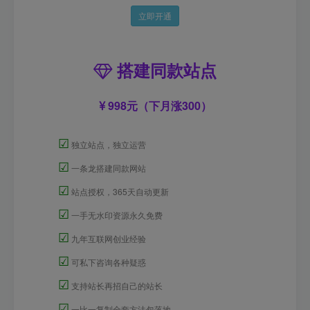
立即开通
搭建同款站点
998元（下月涨300）
☑
独立站点，独立运营
☑
一条龙搭建同款网站
☑
站点授权，365天自动更新
☑
一手无水印资源永久免费
☑
九年互联网创业经验
☑
可私下咨询各种疑惑
☑
支持站长再招自己的站长
☑
一比一复制全套方法包落地