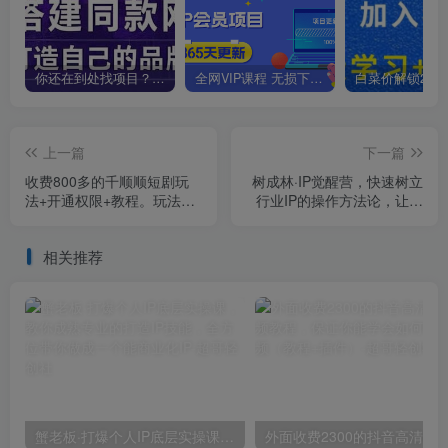
你还在到处找项目？还在当韭菜？我靠卖项目一个月收入5万+，曾经我也是个失败者。
全网VIP课程 无损下载~
上一篇
下一篇
收费800多的千顺顺短剧玩
树成林·IP觉醒营，快速树立
法+开通权限+教程。玩法简
行业IP的操作方法论，让你
单，操作简单【揭秘】
赚到人生的第一个1万块（更
新）
相关推荐
蟹老板·打爆个人IP底层实操课，教你成熟专业的打造IP技能，全方位带你做成一个能商业化IP
外面收费2300的抖音高清60帧视频教程，保证你能