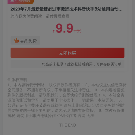
付费阅读
2023年7月最新最硬必过审搬运技术抖音快手B站通用自动剪辑一键去重暴力起号百分百过原创
此内容为付费阅读，请付费后查看
9.9
99
¥
¥
免费
会员
立即购买
您当前未登录！建议登陆后购买，可保存购买订单
©
版权声明
1、本内容转载于网络，版权归原作者所有！ 2、本站仅提供信息存储
空间服务，不拥有所有权，不承担相关法律责任。 3、本内容若侵犯
到你的版权利益，请联系我们，会尽快给予删除处理！ 4、本站全资
源仅供测试和学习，请勿用于非法操作，一切后果与本站无关。 5、
如遇到充值付费环节课程或软件 请马上删除退出 涉及自身权益/利益
需要投资的一律不要相信，访客发现请向客服举报。 6、本教程仅供
揭秘 请勿用于非法违规操作 否则和作者 官网 无关
THE END