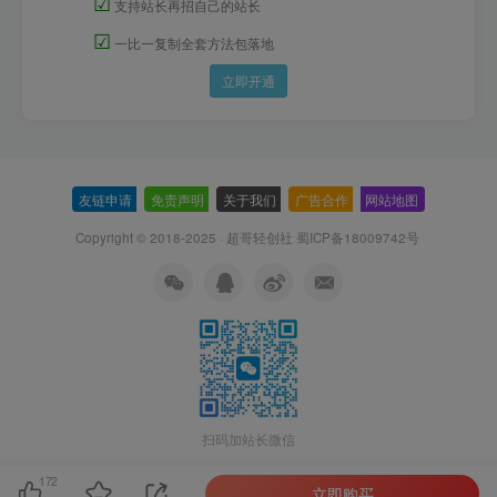
☑
支持站长再招自己的站长
☑
一比一复制全套方法包落地
立即开通
友链申请
-
免责声明
-
关于我们
-
广告合作
-
网站地图
Copyright © 2018-2025 · 超哥轻创社
蜀ICP备18009742号
扫码加站长微信
172
立即购买