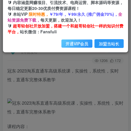
🔰 内容涵盖网赚项目、引流技术、电商运营、脚本源码等资源，
每日稳定更新20-30优质付费资源课程！
🔰 本站VIP
限时特惠，
￥79/年，￥99/永久 (推广佣金70%)，
全
首页
创业课程
会员免费
正文
站资源免费下载，
每天更新，欢迎加入！
🔰
超哥轻创社开放加盟，搭建一个和超哥轻创社一样的知识付费
冠东·2023淘系直通车高级系统课，​实操性，系统
平台，
站长微信：Fansfuli
性，实时性，直通车完整体系教学
开通VIP会员
加盟当站长
超哥轻创社
关注
私信
2年前发布
1206
172
冠东·2023淘系直通车高级系统课，​实操性，系统性，实时
性，直通车完整体系教学
课程内容：