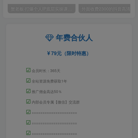
蟹老板·打爆个人IP底层实操课，教你成熟专业的打造IP技能，全方位带你做成一个能商业化IP
外面收费2300的抖音高清60帧视频教程，保证你能
年费合伙人
79元（限时特惠）
☑
会员时长：365天
☑
全站资源免费获取1年
☑
推广佣金高达50％
☑
内部会员专属【微信】交流群
☑
=====================
☑
=====================
☑
=====================