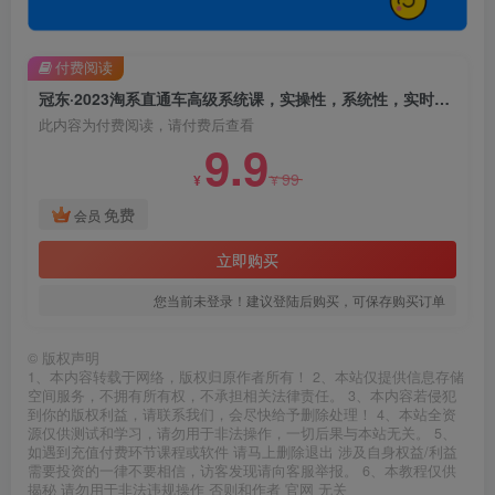
付费阅读
冠东·2023淘系直通车高级系统课，​实操性，系统性，实时性，直通车完整体系教学
此内容为付费阅读，请付费后查看
9.9
99
¥
¥
免费
会员
立即购买
您当前未登录！建议登陆后购买，可保存购买订单
©
版权声明
1、本内容转载于网络，版权归原作者所有！ 2、本站仅提供信息存储
空间服务，不拥有所有权，不承担相关法律责任。 3、本内容若侵犯
到你的版权利益，请联系我们，会尽快给予删除处理！ 4、本站全资
源仅供测试和学习，请勿用于非法操作，一切后果与本站无关。 5、
如遇到充值付费环节课程或软件 请马上删除退出 涉及自身权益/利益
需要投资的一律不要相信，访客发现请向客服举报。 6、本教程仅供
揭秘 请勿用于非法违规操作 否则和作者 官网 无关