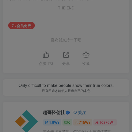
THE END
会员免费
喜欢就支持一下吧
点赞
172
分享
收藏
Only difficult to make people show their true colors.
只有困难才能使人显出自己的本色
超哥轻创社
关注
1.9W+
0
715W+
10876W+
若不去追逐梦想，你将永远无法抓住梦想