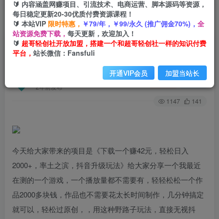
🔰 内容涵盖网赚项目、引流技术、电商运营、脚本源码等资源，
每日稳定更新20-30优质付费资源课程！
🔰 本站VIP
限时特惠，
￥79/年，￥99/永久 (推广佣金70%)，
全
首页
创业课程
会员专属
正文
站资源免费下载，
每天更新，欢迎加入！
🔰
超哥轻创社开放加盟，搭建一个和超哥轻创社一样的知识付费
（7088期）下载一个赚42元，轻松日入2000+，
平台，
站长微信：Fansfuli
率土之滨，抖音升级玩法
开通VIP会员
加盟当站长
超哥轻创社
关注
私信
2年前发布
1147
141
今天给大家带来的项目是《下载一个赚42元，轻松日入
2000+，率土之滨，抖音升级玩法》给大家分享一个我最近
在测的一个游戏，一个播放量都不需要有，轻轻松松一个作
品2000多块钱，作品也不需要花太长时间制作，几分钟搞定
就可以，轻松过原创，，用这种野路子玩法，直接无视抖