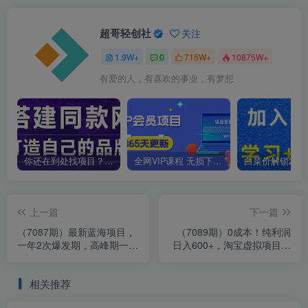
超哥轻创社
关注
1.9W+
0
715W+
10875W+
有爱的人，有喜欢的事业，有梦想
你还在到处找项目？还在当韭菜？我靠卖项目一个月收入5万+，曾经我也是个失败者。
全网VIP课程 无损下载~
上一篇
下一篇
（7087期）最新蓝海项目，
（7089期）0成本！纯利润
一年2次爆发期，高峰期一部
日入600+，淘宝虚拟项目从
手机日入6000+（素材+课
0-1全套课程详细实操教学，
程）
小白…
相关推荐