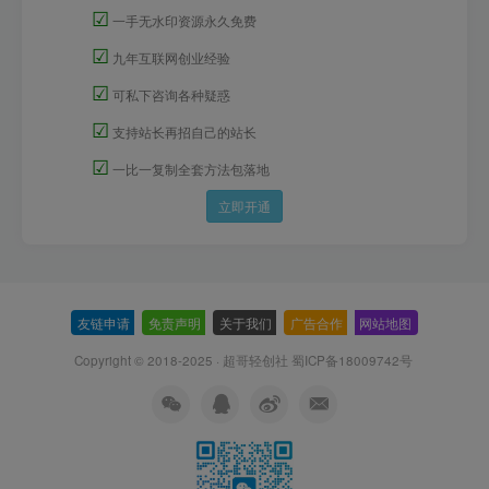
☑
一手无水印资源永久免费
☑
九年互联网创业经验
☑
可私下咨询各种疑惑
☑
支持站长再招自己的站长
☑
一比一复制全套方法包落地
立即开通
友链申请
-
免责声明
-
关于我们
-
广告合作
-
网站地图
Copyright © 2018-2025 · 超哥轻创社
蜀ICP备18009742号