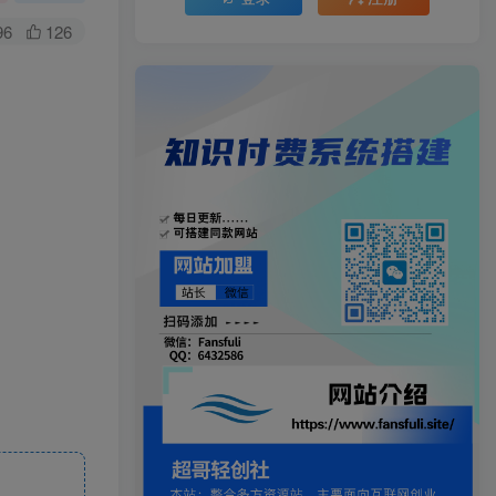
96
126