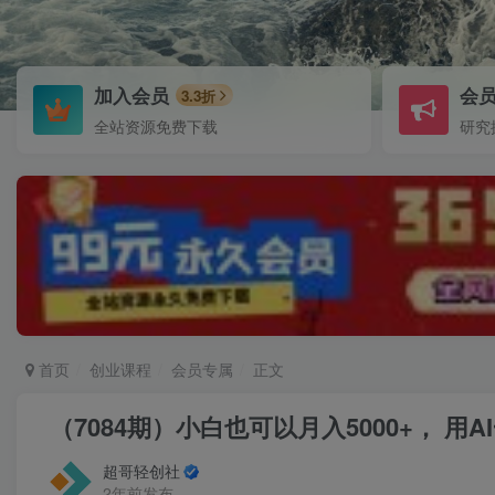
加入会员
会
3.3折
全站资源免费下载
研究
首页
创业课程
会员专属
正文
（7084期）小白也可以月入5000+， 
超哥轻创社
2年前发布