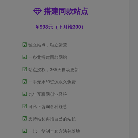
搭建同款站点
998元（下月涨300）
☑
独立站点，独立运营
☑
一条龙搭建同款网站
☑
站点授权，365天自动更新
☑
一手无水印资源永久免费
☑
九年互联网创业经验
☑
可私下咨询各种疑惑
☑
支持站长再招自己的站长
☑
一比一复制全套方法包落地