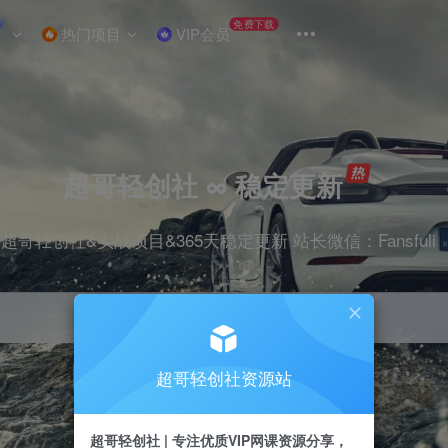
W
免费下载
热门项目
VIP会员
超哥轻创社 ∞ 稳定更新
超哥轻创社&实战项目&365天稳定更新 站长微信：Fansfuli
超哥轻创社资源站
引流
抖音
剪辑
电商
小红书
直播
超哥轻创社 | 专注优质VIP网课资源分享，