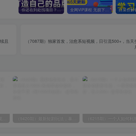
你还在到处找项目？还在当韭菜？我靠卖项目一个月收入5万+，曾经我也是个失败者。
全网VIP课程 无损下载~
持续且
（7087期）独家首发，治愈系短视频，日引流500+，当
（8409期）几篇图文一周变现1500＋，深度拆解面试掘金项目，小白轻松上手
（9420期）最新短剧玩法，暴力变现日入1000+私域零成本操作，全程干货（附1400G短剧）