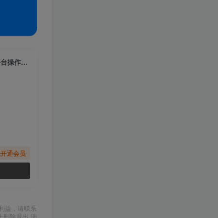
（7084期）小白也可以月入5000+， 用AI一键搞定热点视频， 新玩法多平台操作赚收益
先开通会员
利益，请联系
上删除退出 涉