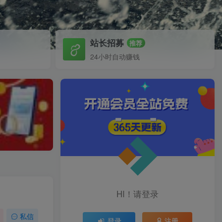
站长招募
推荐
24小时自动赚钱
HI！请登录
私信
登录
注册