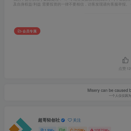
及自身权益/利益 需要投资的一律不要相信，访客发现请向客服举报。 
会员专属
点赞
12
Misery can be caused b
一个人仅仅因
超哥轻创社
关注
1.9W+
0
715W+
10875W+