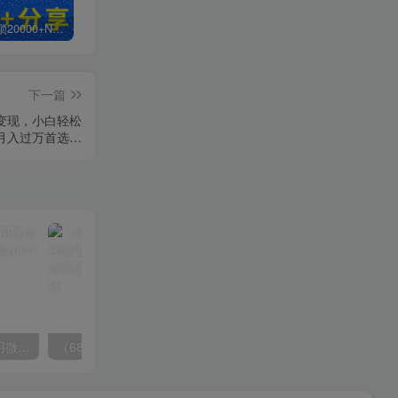
白菜价解锁20000+N个赚钱机会，加入超哥轻创社会员，全站资源免费学习。
加盟超哥轻创社，搭建同款项目资源站，实现日入2000+
【站长运营资料】无水印课程资源
下一篇
天变现，小白轻松
月入过万首选…
（6215期）一个人如何利用微信群自动群发引流，一星期装满200个群，日入500+
（6890期）2023-TikTok海外短视频带货特训营，掌握TK短视频带货变现全流程（60节课）