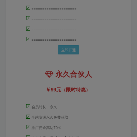
☑
=====================
☑
=====================
☑
=====================
☑
=====================
立即开通
永久合伙人
99元（限时特惠）
☑
会员时长：永久
☑
全站资源永久免费获取
☑
推广佣金高达70％