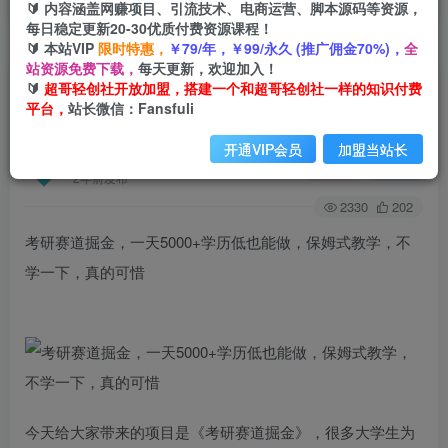
🔰 内容涵盖网赚项目、引流技术、电商运营、脚本源码等资源，
每日稳定更新20-30优质付费资源课程！
🔰 本站VIP
限时特惠，
￥79/年，￥99/永久 (推广佣金70%)，
全
首页
创业课程
会员免费
正文
站资源免费下载，
每天更新，欢迎加入！
🔰
超哥轻创社开放加盟，搭建一个和超哥轻创社一样的知识付费
考研赛道掘金，一天5000+学历低也能做，保姆式
平台，
站长微信：Fansfuli
教学，不学一下，真的可惜
开通VIP会员
加盟当站长
超哥轻创社
关注
私信
2年前发布
2330
202
考研赛道掘金，一天5000+学历低也能做，保姆式教学，不
学一下，真的可惜
今天给大家带来的项目是《考研赛道掘金》，很多大学生为