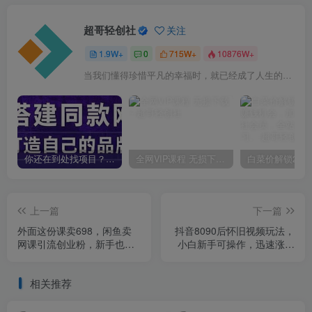
超哥轻创社
关注
1.9W+
0
715W+
10876W+
当我们懂得珍惜平凡的幸福时，就已经成了人生的赢家
你还在到处找项目？还在当韭菜？我靠卖项目一个月收入5万+，曾经我也是个失败者。
全网VIP课程 无损下载~
上一篇
下一篇
外面这份课卖698，闲鱼卖
抖音8090后怀旧视频玩法，
网课引流创业粉，新手也可
小白新手可操作，迅速涨粉
日引50+流量【揭秘】
变现（教程+素材）【揭秘】
相关推荐