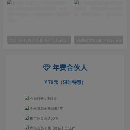
蟹老板·打爆个人IP底层实操课，教你成熟专业的打造IP技能，全方位带你做成一个能商业化IP
外面收费2300的抖音高清60帧视频教程，保证你能
年费合伙人
79元（限时特惠）
☑
会员时长：365天
☑
全站资源免费获取1年
☑
推广佣金高达50％
☑
内部会员专属【微信】交流群