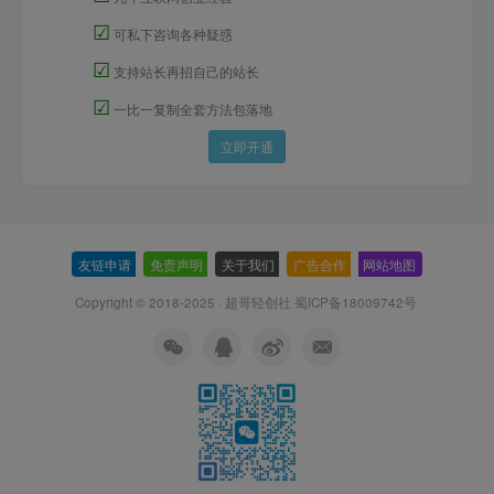
☑
可私下咨询各种疑惑
☑
支持站长再招自己的站长
☑
一比一复制全套方法包落地
立即开通
友链申请
-
免责声明
-
关于我们
-
广告合作
-
网站地图
Copyright © 2018-2025 · 超哥轻创社
蜀ICP备18009742号