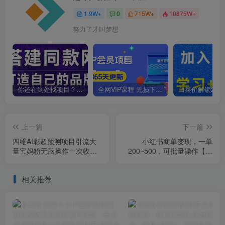
1.9W+
0
715W+
10875W+
努力了才叫梦想
你还在到处找项目？还在当韭菜？我靠卖项目一个月收入5万+，曾经我也是个失败者。
全网VIP课程 无损下载~
上一篇
下一篇
四维AI彩超预测项目引流大
小红书商单变现，一单
量宝妈粉无脑操作一次收费
200~500，可批量操作【仅
19-49私域二次变现【仅揭
揭秘】
秘】
相关推荐