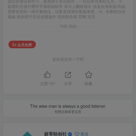
源仅供测试和学习，请勿用于非法操作，一切后果与本站无关。 5、
如遇到充值付费环节课程或软件 请马上删除退出 涉及自身权益/利益
需要投资的一律不要相信，访客发现请向客服举报。 6、本教程仅供
揭秘 请勿用于非法违规操作 否则和作者 官网 无关
THE END
会员免费
喜欢就支持一下吧
点赞
197
分享
收藏
The wise man is always a good listener.
智慧比财富更宝贵
超哥轻创社
关注