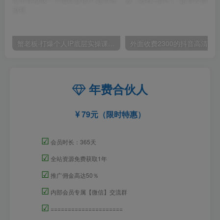
蟹老板·打爆个人IP底层实操课，教你成熟专业的打造IP技能，全方位带你做成一个能商业化IP
外面收费2300的抖音高清60帧视频教程，保证你能
年费合伙人
79元（限时特惠）
☑
会员时长：365天
☑
全站资源免费获取1年
☑
推广佣金高达50％
☑
内部会员专属【微信】交流群
☑
=====================