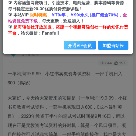
🔰 内容涵盖网赚项目、引流技术、电商运营、脚本源码等资源，
每日稳定更新20-30优质付费资源课程！
🔰 本站VIP
限时特惠，
￥79/年，￥99/永久 (推广佣金70%)，
全
首页
创业课程
会员免费
正文
站资源免费下载，
每天更新，欢迎加入！
🔰
超哥轻创社开放加盟，搭建一个和超哥轻创社一样的知识付费
一单利润19.9-99，小红书卖教资考试资料，一部
平台，
站长微信：Fansfuli
手机日入600（揭秘）
开通VIP会员
加盟当站长
超哥轻创社
关注
私信
2年前发布
844
197
一单利润19.9-99，小红书卖教资考试资料，一部手机日入
600（揭秘）
大家好，今天给大家带来的项目是《一单利润19.9-99，小红
书卖教资考试资料，一部手机实现日入600，0成本暴利项
目》，2023年教资下半年的笔试考试时间是9月16日，所以
现在正是卖教资考试资料的好时机，算是一个风口项目。项
目的操作可以说非常简单，一部手机就能操作，我也是为大