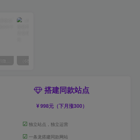
（6215期）一个人如何利用微信群自动群发引流，一星期装满200个群，日入500+
（6890期）2023-TikTok海外短视频带货特训营，掌握TK短视频带货变现全流程（60节课）
搭建同款站点
998元（下月涨300）
☑
独立站点，独立运营
☑
一条龙搭建同款网站