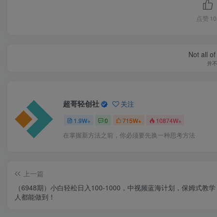
点赞
10
Not all o
并
超哥轻创社
关注
1.9W+
0
715W+
10874W+
在掌握新方法之前，你必须要先换一种思考方法
上一篇
（6948期）小白轻松日入100-1000，中视频蓝海计划，保姆式教
人都能做到！