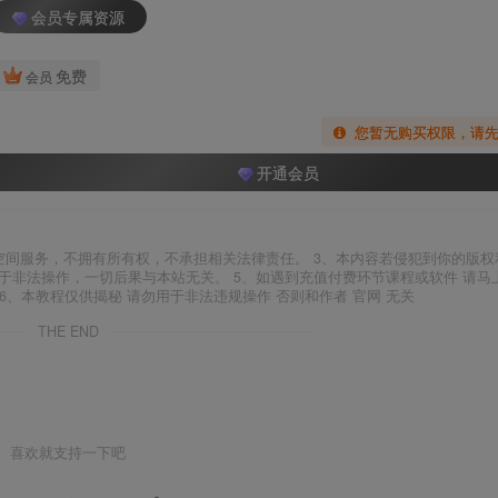
会员专属资源
免费
会员
您暂无购买权限，请
开通会员
空间服务，不拥有所有权，不承担相关法律责任。 3、本内容若侵犯到你的版权
于非法操作，一切后果与本站无关。 5、如遇到充值付费环节课程或软件 请马
6、本教程仅供揭秘 请勿用于非法违规操作 否则和作者 官网 无关
THE END
喜欢就支持一下吧