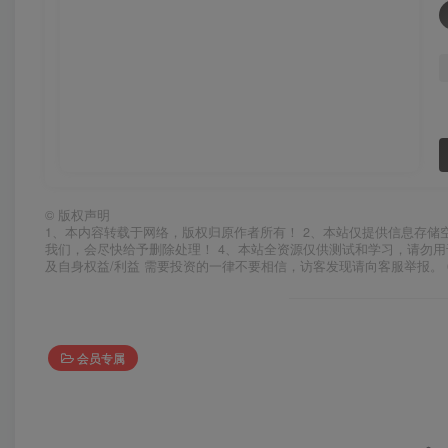
©
版权声明
1、本内容转载于网络，版权归原作者所有！ 2、本站仅提供信息存储
我们，会尽快给予删除处理！ 4、本站全资源仅供测试和学习，请勿用
及自身权益/利益 需要投资的一律不要相信，访客发现请向客服举报。 
会员专属