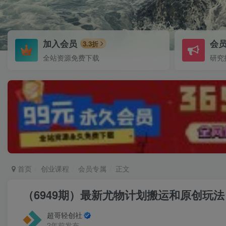
加入会员
会
3.3折
全站资源免费下载
研究
首页
创业课程
会员专属
正文
（6949期）最新尤物计划搬运和原创玩法
超哥轻创社
2年前发布