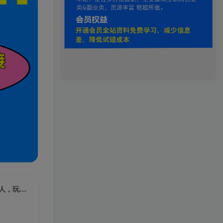
（6949期）最新尤物计划搬运和原创玩法：小白日入1000+ 世上只要有男人，玩法就不过时