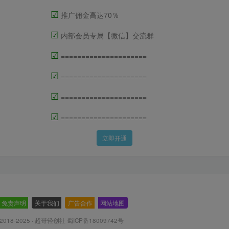
☑
推广佣金高达70％
☑
内部会员专属【微信】交流群
☑
=====================
☑
=====================
☑
=====================
☑
=====================
立即开通
免责声明
-
关于我们
-
广告合作
-
网站地图
 © 2018-2025 · 超哥轻创社
蜀ICP备18009742号