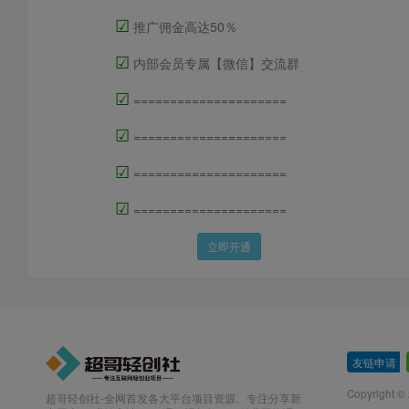
☑
推广佣金高达50％
☑
内部会员专属【微信】交流群
☑
=====================
☑
=====================
☑
=====================
☑
=====================
立即开通
友链申请
-
Copyright
超哥轻创社-全网首发各大平台项目资源、专注分享新