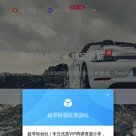
W
免费下载
热门项目
VIP会员
超哥轻创社 ∞ 稳定更新
超哥轻创社&实战项目&365天稳定更新 站长微信：Fansfuli
超哥轻创社资源站
引流
抖音
剪辑
电商
小红书
直播
超哥轻创社 | 专注优质VIP网课资源分享，