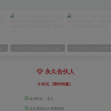
（8409期）几篇图文一周变现1500＋，深度拆解面试掘金项目，小白轻松上手
（9420期）最新短剧玩法，暴力变现日入1000+私域零成本操作，全程干货（附1400G短剧）
永久合伙人
99元（限时特惠）
☑
会员时长：永久
☑
全站资源永久免费获取