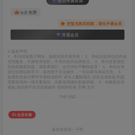
会员专属资源
免费
会员
您暂无购买权限，请先开通会员
开通会员
©
版权声明
1、本内容转载于网络，版权归原作者所有！ 2、本站仅提供信息存储
空间服务，不拥有所有权，不承担相关法律责任。 3、本内容若侵犯
到你的版权利益，请联系我们，会尽快给予删除处理！ 4、本站全资
源仅供测试和学习，请勿用于非法操作，一切后果与本站无关。 5、
如遇到充值付费环节课程或软件 请马上删除退出 涉及自身权益/利益
需要投资的一律不要相信，访客发现请向客服举报。 6、本教程仅供
揭秘 请勿用于非法违规操作 否则和作者 官网 无关
THE END
会员专属
喜欢就支持一下吧