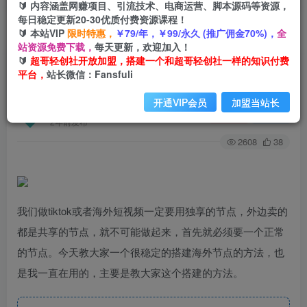
🔰 内容涵盖网赚项目、引流技术、电商运营、脚本源码等资源，
每日稳定更新20-30优质付费资源课程！
🔰 本站VIP
限时特惠，
￥79/年，￥99/永久 (推广佣金70%)，
全
首页
创业课程
会员专属
正文
站资源免费下载，
每天更新，欢迎加入！
🔰
超哥轻创社开放加盟，搭建一个和超哥轻创社一样的知识付费
（6912期）全网首发最新海外节点搭建，独享梯
平台，
站长微信：Fansfuli
子安全稳定运营海外短视频，日入1000+
开通VIP会员
加盟当站长
超哥轻创社
关注
私信
2年前发布
2608
38
我们做tiktok或者海外短视频一定要用独享的节点，外边卖的
都是共享的节点，就不可能做起来，首先就必须要一个正常
的节点。今天教大家一个很稳定的搭建海外节点的方法，也
是我一直在用的，主要是教大家这个搭建的方法。