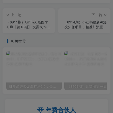
上一篇
下一篇
（6911期）GPT+AI绘图学
（6914期）小红书最新AI漫
习班【第13期】 文案制作
改头像项目，精准引流宝妈
爆款小红书推文、AI换脸、
粉，月入1w+
客服话术
相关推荐
拼多多虚拟爆单打法2.0，每天10分钟，月产5000+，从0到1赚收益教程
年费合伙人