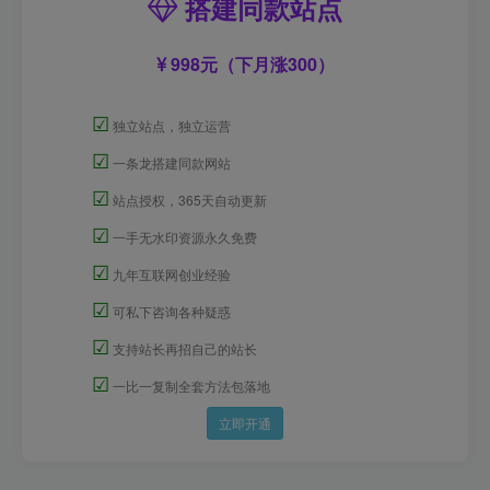
搭建同款站点
998元（下月涨300）
☑
独立站点，独立运营
☑
一条龙搭建同款网站
☑
站点授权，365天自动更新
☑
一手无水印资源永久免费
☑
九年互联网创业经验
☑
可私下咨询各种疑惑
☑
支持站长再招自己的站长
☑
一比一复制全套方法包落地
立即开通