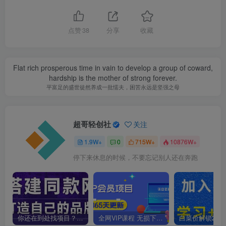
点赞
38
分享
收藏
Flat rich prosperous time in vain to develop a group of coward,
hardship is the mother of strong forever.
平富足的盛世徒然养成一批懦夫，困苦永远是坚强之母
超哥轻创社
关注
1.9W+
0
715W+
10876W+
停下来休息的时候，不要忘记别人还在奔跑
你还在到处找项目？还在当韭菜？我靠卖项目一个月收入5万+，曾经我也是个失败者。
全网VIP课程 无损下载~