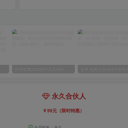
（10401期）大佬手游全新玩法，轻松日入几张，风口信息差玩法，当天见收益，小白一… admin的头像-飓风网创资源站 admin
外面收费2300的抖音高清60帧视频教程，保证你能学会如何制作视频（教程+插件）
永久合伙人
99元（限时特惠）
☑
会员时长：永久