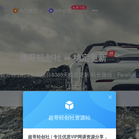
W
免费下载
热门项目
VIP会员
超哥轻创社 ∞ 稳定更新
超哥轻创社&实战项目&365天稳定更新 站长微信：Fansfuli
超哥轻创社资源站
引流
抖音
剪辑
电商
小红书
直播
超哥轻创社 | 专注优质VIP网课资源分享，