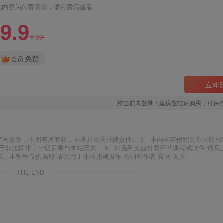
此内容为付费阅读，请付费后查看
9.9
99
¥
免费
会员
立即
您当前未登录！建议登陆后购买，可保
空间服务，不拥有所有权，不承担相关法律责任。 3、本内容若侵犯到你的版权
于非法操作，一切后果与本站无关。 5、如遇到充值付费环节课程或软件 请马
6、本教程仅供揭秘 请勿用于非法违规操作 否则和作者 官网 无关
THE END