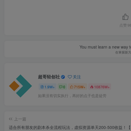
点赞
9
You must learn a new way t
在掌握新
超哥轻创社
关注
1.9W+
0
715W+
10876W+
如果没有切实执行，再好的点子也是徒劳
上一篇
适合所有朋友的剧本杀全流程玩法，虚拟资源单天200-500收益！