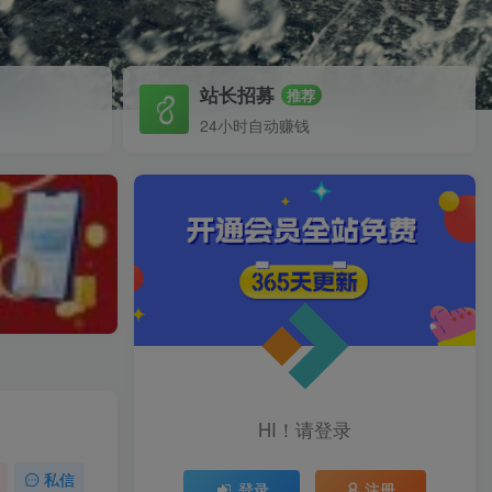
站长招募
推荐
24小时自动赚钱
HI！请登录
私信
登录
注册