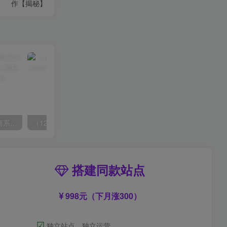
作【揭秘】
玺承·电商企业玩转抖音电商系列课，6大维度，6位老师，线上揭秘抖音商家入局SOP
（12362期）兼职平台搬砖，日入500+无脑操作可矩阵
搭建同款站点
998元（下月涨300）
☑
独立站点，独立运营