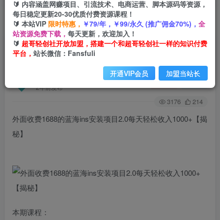
🔰 内容涵盖网赚项目、引流技术、电商运营、脚本源码等资源，
每日稳定更新20-30优质付费资源课程！
🔰 本站VIP
限时特惠，
￥79/年，￥99/永久 (推广佣金70%)，
全
首页
创业课程
会员免费
正文
站资源免费下载，
每天更新，欢迎加入！
🔰
超哥轻创社开放加盟，搭建一个和超哥轻创社一样的知识付费
外面收费1688的蓝海ins安装项目2.0每天轻松收入
平台，
站长微信：Fansfuli
1000+【揭秘】
开通VIP会员
加盟当站长
超哥轻创社
关注
私信
2年前发布
3176
214
外面收费1688的蓝海ins安装项目2.0每天轻松收入1000+【揭
秘】
本期课程：