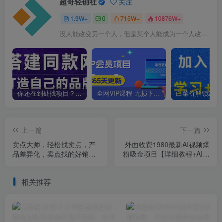
超哥轻创社
关注
1.9W+
0
715W+
10876W+
没人能改变另一个人，但是某个人能成为一个人改变的原因
你还在到处找项目？还在当韭菜？我靠卖项目一个月收入5万+，曾经我也是个失败者。
全网VIP课程 无损下载~
上一篇
下一篇
卖点大师，轻松找卖点，产
外面收费1980最新AI视频爆
品差异化，卖点找的好销量
粉吸金项目【详细教程+AI工
不会差
具+变现案例】【揭秘】
相关推荐