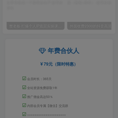
蟹老板·打爆个人IP底层实操课，教你成熟专业的打造IP技能，全方位带你做成一个能商业化IP
外面收费2300的抖音高清60帧视频教程，保证你能
年费合伙人
79元（限时特惠）
☑
会员时长：365天
☑
全站资源免费获取1年
☑
推广佣金高达50％
☑
内部会员专属【微信】交流群
☑
=====================