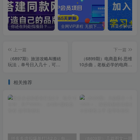
你还在到处找项目？还在当韭菜？我靠卖项目一个月收入5万+，曾经我也是个失败者。
全网VIP课程 无损下载~
上一篇
下一篇
（6897期）旅游攻略AI搬砖
（6899期）电商盈利-思维
玩法，单号日入几十，可多
10步曲，老板必学的电商盈
号操作，0成本，0门槛，小
利底层逻辑课（21节视频
白.
课）
相关推荐
拼多多虚拟爆单打法2.0，每天10分钟，月产5000+，从0到1赚收益教程