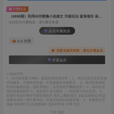
付费阅读
（6898期）利用AI作图撸小说推文 升级玩法 蓝海项目 保姆级教程 小白也能日赚300
此内容为付费阅读，请付费后查看
会员专属资源
免费
会员
您暂无购买权限，请先开通会员
开通会员
©
版权声明
1、本内容转载于网络，版权归原作者所有！ 2、本站仅提供信息存储
空间服务，不拥有所有权，不承担相关法律责任。 3、本内容若侵犯
到你的版权利益，请联系我们，会尽快给予删除处理！ 4、本站全资
源仅供测试和学习，请勿用于非法操作，一切后果与本站无关。 5、
如遇到充值付费环节课程或软件 请马上删除退出 涉及自身权益/利益
需要投资的一律不要相信，访客发现请向客服举报。 6、本教程仅供
揭秘 请勿用于非法违规操作 否则和作者 官网 无关
THE END