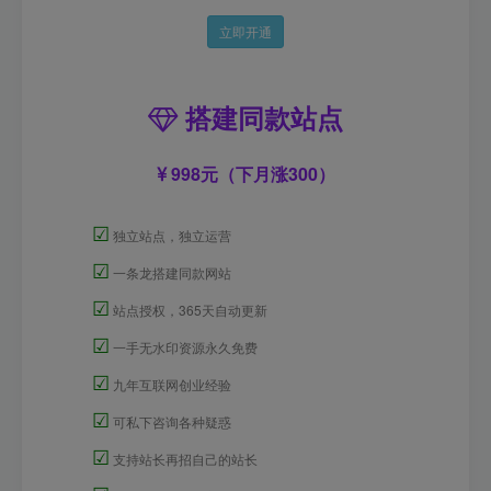
立即开通
搭建同款站点
998元（下月涨300）
☑
独立站点，独立运营
☑
一条龙搭建同款网站
☑
站点授权，365天自动更新
☑
一手无水印资源永久免费
☑
九年互联网创业经验
☑
可私下咨询各种疑惑
☑
支持站长再招自己的站长