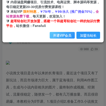
🔰 内容涵盖网赚项目、引流技术、电商运营、脚本源码等资源，
每日稳定更新20-30优质付费资源课程！
🔰 本站VIP
限时特惠，
￥79/年，￥99/永久 (推广佣金70%)，
全
首页
创业课程
会员专属
正文
站资源免费下载，
每天更新，欢迎加入！
🔰
超哥轻创社开放加盟，搭建一个和超哥轻创社一样的知识付费
（6898期）利用AI作图撸小说推文 升级玩法 蓝海
平台，
站长微信：Fansfuli
项目 保姆级教程 小白也能日赚300
开通VIP会员
加盟当站长
超哥轻创社
关注
私信
2年前发布
988
39
小说推文项目是去年以来的长青项目，最近这个项目又有了
新玩法，而且市场潜力巨大，属于蓝海项目。利用AI作图工
具，生成与小说内容相关的图片，最终制作成视频。经测
试，流量很稳定，随便发一个，都有几万播放量。而且很容
易爆。本教程分为5节课。1.项目介绍2.准备工作3.小说推文