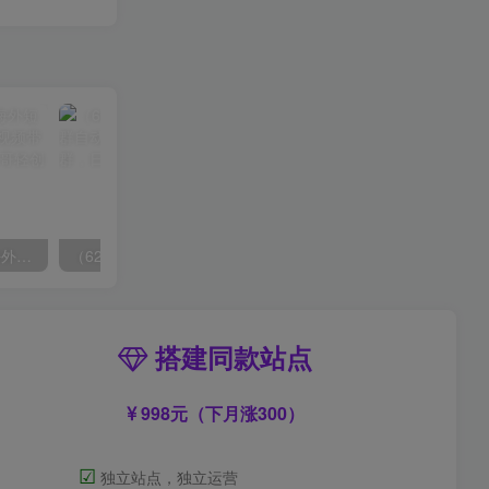
（6890期）2023-TikTok海外短视频带货特训营，掌握TK短视频带货变现全流程（60节课）
（6215期）一个人如何利用微信群自动群发引流，一星期装满200个群，日入500+
搭建同款站点
998元（下月涨300）
☑
独立站点，独立运营