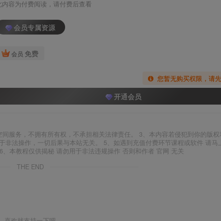
此内容为付费阅读，请付费后查看
会员专属资源
免费
会员
您暂无购买权限，请
开通会员
空间服务，不拥有所有权，不承担相关法律责任。 3、本内容若侵犯到你的版权
于非法操作，一切后果与本站无关。 5、如遇到充值付费环节课程或软件 请马
6、本教程仅供揭秘 请勿用于非法违规操作 否则和作者 官网 无关
THE END
喜欢就支持一下吧