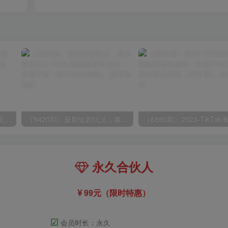
（8409期）几篇图文一周变现1500＋，深度拆解面试掘金项目，小白轻松上手
（9420期）最新短剧玩法，暴力变现日入1000+私域零成本操作，全程干货（附1400G短剧）
永久合伙人
99元（限时特惠）
☑
会员时长：永久