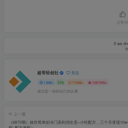
点赞
5
If we dr
超哥轻创社
关注
1.9W+
0
715W+
10876W+
成功是一场和自己的比赛
上一篇
（6870期）操作简单的冷门高利润生意–小吃配方，三个月变现10w
程+配方资料）