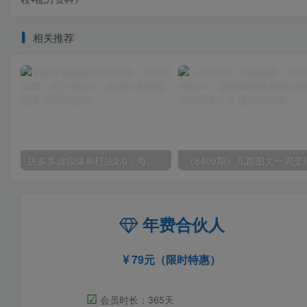
相关推荐
拼多多虚拟爆单打法2.0，每天10分钟，月产5000+，从0到1赚收益教程
年费合伙人
79元（限时特惠）
☑
会员时长：365天