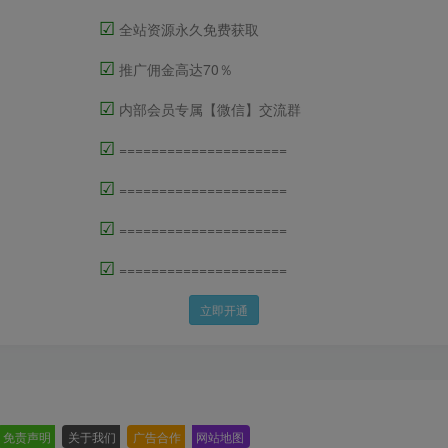
☑
全站资源永久免费获取
☑
推广佣金高达70％
☑
内部会员专属【微信】交流群
☑
=====================
☑
=====================
☑
=====================
☑
=====================
立即开通
免责声明
-
关于我们
-
广告合作
-
网站地图