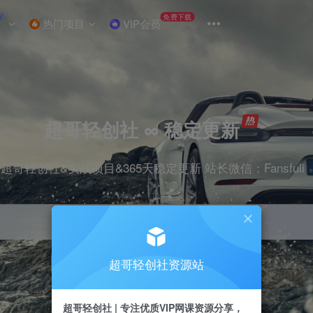
W
免费下载
热门项目
VIP会员
超哥轻创社 ∞ 稳定更新
超哥轻创社&实战项目&365天稳定更新 站长微信：Fansfuli
超哥轻创社资源站
引流
抖音
剪辑
电商
小红书
直播
超哥轻创社 | 专注优质VIP网课资源分享，