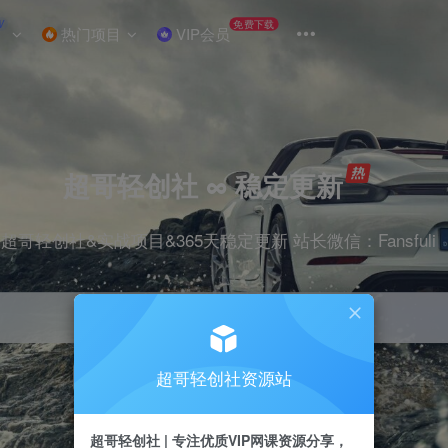
W
免费下载
热门项目
VIP会员
超哥轻创社 ∞ 稳定更新
超哥轻创社&实战项目&365天稳定更新 站长微信：Fansfuli
超哥轻创社资源站
引流
抖音
剪辑
电商
小红书
直播
超哥轻创社 | 专注优质VIP网课资源分享，