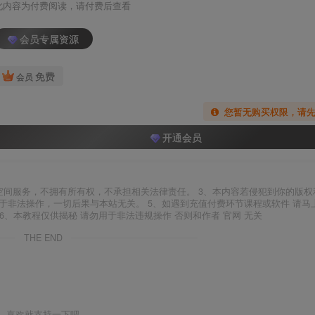
此内容为付费阅读，请付费后查看
会员专属资源
免费
会员
您暂无购买权限，请
开通会员
空间服务，不拥有所有权，不承担相关法律责任。 3、本内容若侵犯到你的版权
于非法操作，一切后果与本站无关。 5、如遇到充值付费环节课程或软件 请马
6、本教程仅供揭秘 请勿用于非法违规操作 否则和作者 官网 无关
THE END
喜欢就支持一下吧