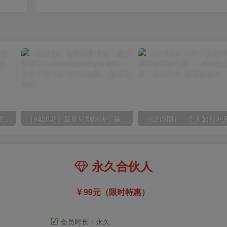
（8409期）几篇图文一周变现1500＋，深度拆解面试掘金项目，小白轻松上手
（9420期）最新短剧玩法，暴力变现日入1000+私域零成本操作，全程干货（附1400G短剧）
永久合伙人
99元（限时特惠）
☑
会员时长：永久