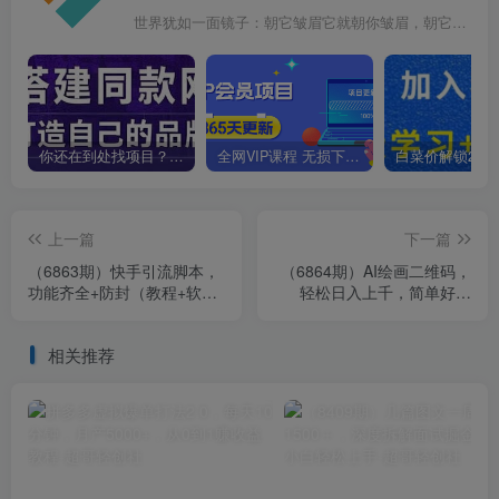
世界犹如一面镜子：朝它皱眉它就朝你皱眉，朝它微笑它也吵你微笑
你还在到处找项目？还在当韭菜？我靠卖项目一个月收入5万+，曾经我也是个失败者。
全网VIP课程 无损下载~
上一篇
下一篇
（6863期）快手引流脚本，
（6864期）AI绘画二维码，
功能齐全+防封（教程+软
轻松日入上千，简单好上
件）
手，保姆级教学。
相关推荐