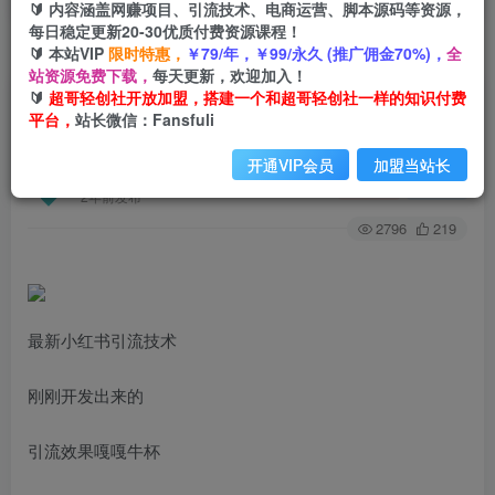
🔰 内容涵盖网赚项目、引流技术、电商运营、脚本源码等资源，
每日稳定更新20-30优质付费资源课程！
🔰 本站VIP
限时特惠，
￥79/年，￥99/永久 (推广佣金70%)，
全
首页
创业课程
会员专属
正文
站资源免费下载，
每天更新，欢迎加入！
🔰
超哥轻创社开放加盟，搭建一个和超哥轻创社一样的知识付费
（6862期）小红书8月最新技术无限曝光亲测单账
平台，
站长微信：Fansfuli
号日引精准粉100+无压力（脚本＋教程）
开通VIP会员
加盟当站长
超哥轻创社
关注
私信
2年前发布
2796
219
最新小红书引流技术
刚刚开发出来的
引流效果嘎嘎牛杯