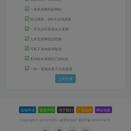
☑
一条龙搭建同款网站
☑
站点授权，365天自动更新
☑
一手无水印资源永久免费
☑
九年互联网创业经验
☑
可私下咨询各种疑惑
☑
支持站长再招自己的站长
☑
一比一复制全套方法包落地
立即开通
友链申请
-
免责声明
-
关于我们
-
广告合作
-
网站地图
Copyright © 2018-2025 · 超哥轻创社
蜀ICP备18009742号