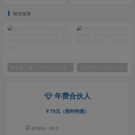
【揭秘】
小时实现月入过万【揭秘】
相关推荐
蟹老板·打爆个人IP底层实操课，教你成熟专业的打造IP技能，全方位带你做成一个能商业化IP
外面收费2300的抖音高清60帧视频教程，保证你能
年费合伙人
79元（限时特惠）
☑
会员时长：365天