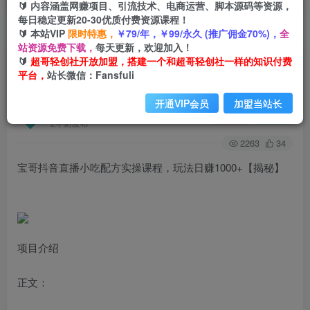
🔰 内容涵盖网赚项目、引流技术、电商运营、脚本源码等资源，
每日稳定更新20-30优质付费资源课程！
🔰 本站VIP
限时特惠，
￥79/年，￥99/永久 (推广佣金70%)，
全
首页
创业课程
会员免费
正文
站资源免费下载，
每天更新，欢迎加入！
🔰
超哥轻创社开放加盟，搭建一个和超哥轻创社一样的知识付费
宝哥抖音直播小吃配方实操课程，玩法日赚1000+
平台，
站长微信：Fansfuli
【揭秘】
开通VIP会员
加盟当站长
超哥轻创社
关注
私信
2年前发布
2263
34
宝哥抖音直播小吃配方实操课程，玩法日赚1000+【揭秘】
项目介绍
正文：