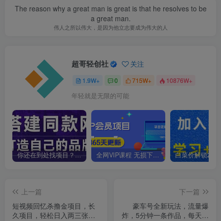
The reason why a great man is great is that he resolves to be
a great man.
伟人之所以伟大，是因为他立志要成为伟大的人
超哥轻创社
关注
1.9W+
0
715W+
10876W+
年轻就是无限的可能
你还在到处找项目？还在当韭菜？我靠卖项目一个月收入5万+，曾经我也是个失败者。
全网VIP课程 无损下载~
上一篇
下一篇
短视频回忆杀撸金项目，长
豪车号全新玩法，流量爆
久项目，轻松日入两三张
炸，5分钟一条作品，每天一