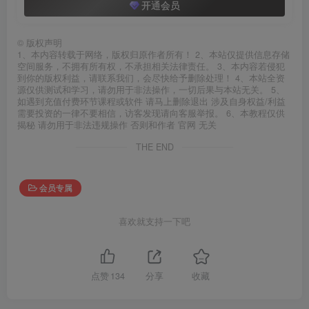
开通会员
©
版权声明
1、本内容转载于网络，版权归原作者所有！ 2、本站仅提供信息存储
空间服务，不拥有所有权，不承担相关法律责任。 3、本内容若侵犯
到你的版权利益，请联系我们，会尽快给予删除处理！ 4、本站全资
源仅供测试和学习，请勿用于非法操作，一切后果与本站无关。 5、
如遇到充值付费环节课程或软件 请马上删除退出 涉及自身权益/利益
需要投资的一律不要相信，访客发现请向客服举报。 6、本教程仅供
揭秘 请勿用于非法违规操作 否则和作者 官网 无关
THE END
会员专属
喜欢就支持一下吧
点赞
134
分享
收藏