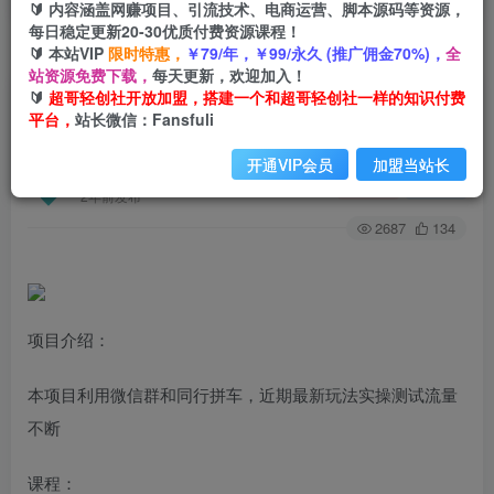
🔰 内容涵盖网赚项目、引流技术、电商运营、脚本源码等资源，
每日稳定更新20-30优质付费资源课程！
🔰 本站VIP
限时特惠，
￥79/年，￥99/永久 (推广佣金70%)，
全
首页
创业课程
会员专属
正文
站资源免费下载，
每天更新，欢迎加入！
🔰
超哥轻创社开放加盟，搭建一个和超哥轻创社一样的知识付费
（6853期）最新引流同行拼车群合伙拼车找博主
平台，
站长微信：Fansfuli
日引百人新玩法
开通VIP会员
加盟当站长
超哥轻创社
关注
私信
2年前发布
2687
134
项目介绍：
本项目利用微信群和同行拼车，近期最新玩法实操测试流量
不断
课程：