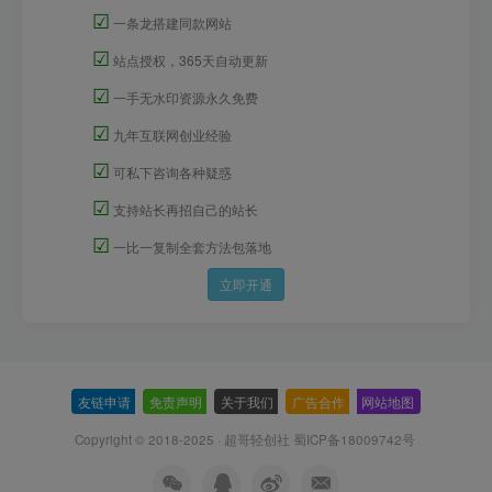
☑
一条龙搭建同款网站
☑
站点授权，365天自动更新
☑
一手无水印资源永久免费
☑
九年互联网创业经验
☑
可私下咨询各种疑惑
☑
支持站长再招自己的站长
☑
一比一复制全套方法包落地
立即开通
友链申请
-
免责声明
-
关于我们
-
广告合作
-
网站地图
Copyright © 2018-2025 · 超哥轻创社
蜀ICP备18009742号