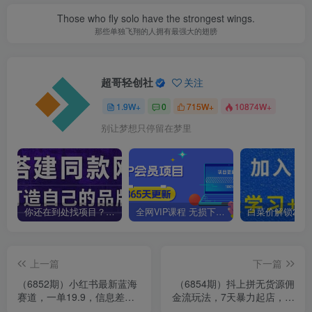
Those who fly solo have the strongest wings.
那些单独飞翔的人拥有最强大的翅膀
超哥轻创社
关注
1.9W+
0
715W+
10874W+
别让梦想只停留在梦里
你还在到处找项目？还在当韭菜？我靠卖项目一个月收入5万+，曾经我也是个失败者。
全网VIP课程 无损下载~
上一篇
下一篇
（6852期）小红书最新蓝海
（6854期）抖上拼无货源佣
赛道，一单19.9，信息差生
金流玩法，7天暴力起店，月
一部手机日入500+，非常适
入过万