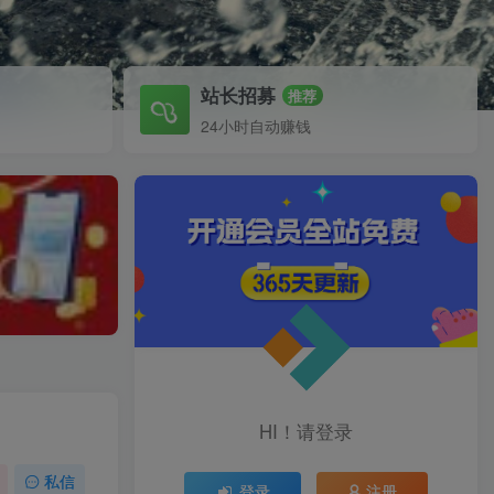
站长招募
推荐
24小时自动赚钱
HI！请登录
私信
登录
注册