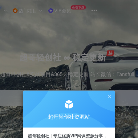
W
免费下载
热门项目
VIP会员
超哥轻创社 ∞ 稳定更新
超哥轻创社&实战项目&365天稳定更新 站长微信：Fansfuli
超哥轻创社资源站
引流
抖音
剪辑
电商
小红书
直播
超哥轻创社 | 专注优质VIP网课资源分享，