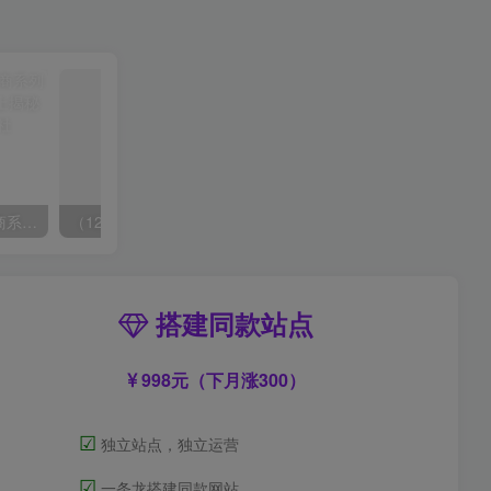
玺承·电商企业玩转抖音电商系列课，6大维度，6位老师，线上揭秘抖音商家入局SOP
（12362期）兼职平台搬砖，日入500+无脑操作可矩阵
搭建同款站点
998元（下月涨300）
☑
独立站点，独立运营
☑
一条龙搭建同款网站