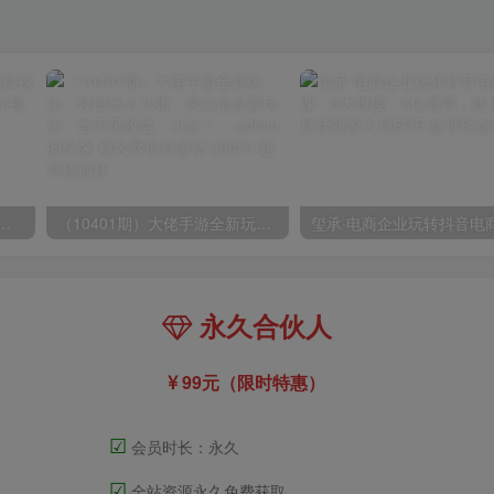
高清60帧视频教程，保证你能学会如何制作视频（教程+插件）
（10401期）大佬手游全新玩法，轻松日入几张，风口信息差玩法，当天见收益，小白一… admin的头像-飓风网创资源站 admin
永久合伙人
99元（限时特惠）
☑
会员时长：永久
☑
全站资源永久免费获取