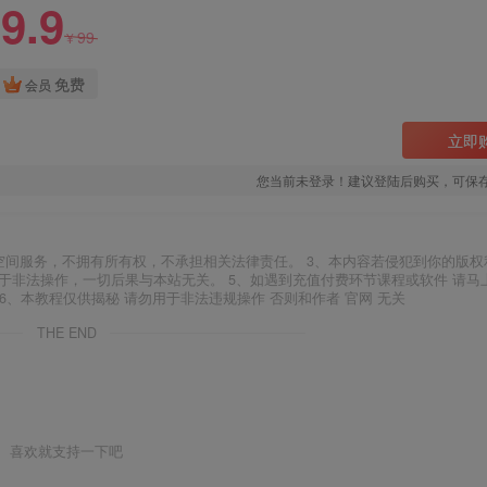
9.9
99
¥
免费
会员
立即
您当前未登录！建议登陆后购买，可保
空间服务，不拥有所有权，不承担相关法律责任。 3、本内容若侵犯到你的版权
于非法操作，一切后果与本站无关。 5、如遇到充值付费环节课程或软件 请马
6、本教程仅供揭秘 请勿用于非法违规操作 否则和作者 官网 无关
THE END
喜欢就支持一下吧