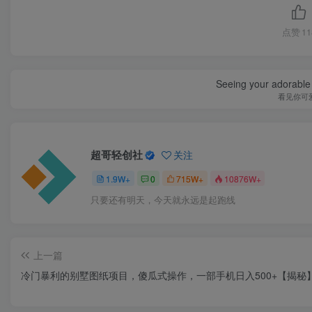
点赞
11
Seeing your adorable 
看见你可
超哥轻创社
关注
1.9W+
0
715W+
10876W+
只要还有明天，今天就永远是起跑线
上一篇
冷门暴利的别墅图纸项目，傻瓜式操作，一部手机日入500+【揭秘