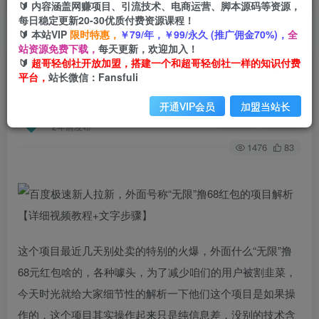
🔰 内容涵盖网赚项目、引流技术、电商运营、脚本源码等资源，
每日稳定更新20-30优质付费资源课程！
🔰 本站VIP
限时特惠，
￥79/年，￥99/永久 (推广佣金70%)，
全
首页
创业课程
会员免费
正文
站资源免费下载，
每天更新，欢迎加入！
🔰
超哥轻创社开放加盟，搭建一个和超哥轻创社一样的知识付费
百度极速新人拉新，外面号称“无限”撸68红包的项
平台，
站长微信：Fansfuli
目解析【详细视频教程+文字步骤】
开通VIP会员
加盟当站长
超哥轻创社
关注
私信
2年前发布
1476
83
这个项目最近几天别处卖的特别的火爆，外面什么“无限”撸
68元红包啥的，各种噱头，为了减少咱们的用户被割韭菜，
今天时光就给大家细节性的解析一下他们这个项目是如果操
作的，这个项目其实操作起来只是纯信息差，没别的技术含