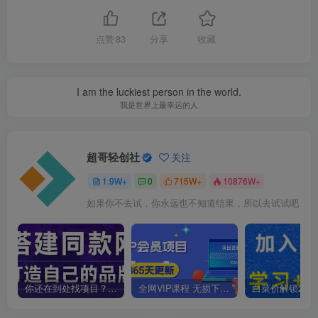
点赞
83
分享
收藏
I am the luckiest person in the world.
我是世界上最幸运的人
超哥轻创社
关注
1.9W+
0
715W+
10876W+
如果你不去试，你永远也不知道结果，所以去试试吧
你还在到处找项目？还在当韭菜？我靠卖项目一个月收入5万+，曾经我也是个失败者。
全网VIP课程 无损下载~