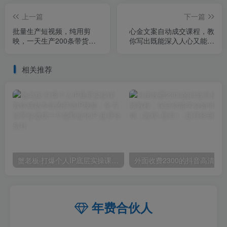
上一篇
下一篇
批量生产短视频，纯用剪
心金文案自动成交课程，教
映，一天生产200条带货视
你写出既能深入人心又能吸
频
金的文案，实现朋友圈自动
成交效果
相关推荐
蟹老板·打爆个人IP底层实操课，教你成熟专业的打造IP技能，全方位带你做成一个能商业化IP
外面收费2300的抖音高清60帧视频教程，保证你能
年费合伙人