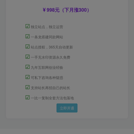
998元（下月涨300）
☑
独立站点，独立运营
☑
一条龙搭建同款网站
☑
站点授权，365天自动更新
☑
一手无水印资源永久免费
☑
九年互联网创业经验
☑
可私下咨询各种疑惑
☑
支持站长再招自己的站长
☑
一比一复制全套方法包落地
立即开通