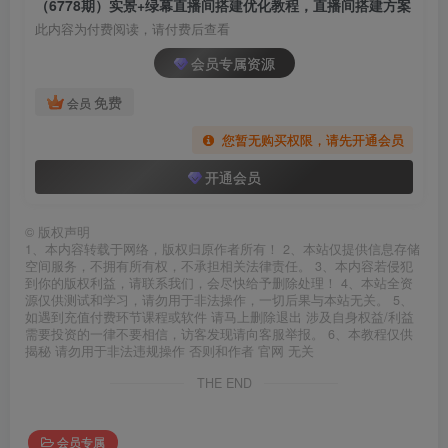
（6778期）实景+绿幕直播间搭建优化教程，直播间搭建方案
此内容为付费阅读，请付费后查看
会员专属资源
免费
会员
您暂无购买权限，请先开通会员
开通会员
©
版权声明
1、本内容转载于网络，版权归原作者所有！ 2、本站仅提供信息存储
空间服务，不拥有所有权，不承担相关法律责任。 3、本内容若侵犯
到你的版权利益，请联系我们，会尽快给予删除处理！ 4、本站全资
源仅供测试和学习，请勿用于非法操作，一切后果与本站无关。 5、
如遇到充值付费环节课程或软件 请马上删除退出 涉及自身权益/利益
需要投资的一律不要相信，访客发现请向客服举报。 6、本教程仅供
揭秘 请勿用于非法违规操作 否则和作者 官网 无关
THE END
会员专属