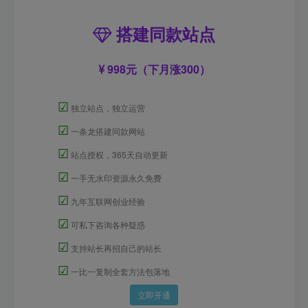
搭建同款站点
998元（下月涨300）
☑
独立站点，独立运营
☑
一条龙搭建同款网站
☑
站点授权，365天自动更新
☑
一手无水印资源永久免费
☑
九年互联网创业经验
☑
可私下咨询各种疑惑
☑
支持站长再招自己的站长
☑
一比一复制全套方法包落地
立即开通