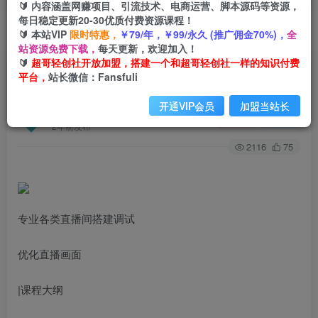
🔰 内容涵盖网赚项目、引流技术、电商运营、脚本源码等资源，
每日稳定更新20-30优质付费资源课程！
🔰 本站VIP
限时特惠，
￥79/年，￥99/永久 (推广佣金70%)，
全
首页
创业课程
会员专属
正文
站资源免费下载，
每天更新，欢迎加入！
🔰
超哥轻创社开放加盟，搭建一个和超哥轻创社一样的知识付费
（6778期）实景+绿幕直播间搭建优化教程，直播
平台，
站长微信：Fansfuli
间搭建方案
开通VIP会员
加盟当站长
超哥轻创社
关注
私信
2年前发布
2116
75
专业各类直播间搭建调试
优化直播画面
|课程大纲