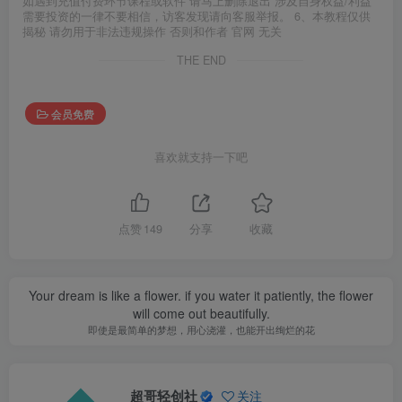
如遇到充值付费环节课程或软件 请马上删除退出 涉及自身权益/利益
需要投资的一律不要相信，访客发现请向客服举报。 6、本教程仅供
揭秘 请勿用于非法违规操作 否则和作者 官网 无关
THE END
会员免费
喜欢就支持一下吧
点赞
149
分享
收藏
Your dream is like a flower. if you water it patiently, the flower
will come out beautifully.
即使是最简单的梦想，用心浇灌，也能开出绚烂的花
超哥轻创社
关注