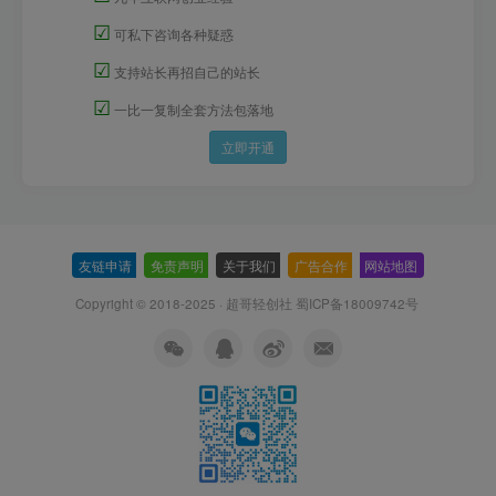
☑
可私下咨询各种疑惑
☑
支持站长再招自己的站长
☑
一比一复制全套方法包落地
立即开通
友链申请
-
免责声明
-
关于我们
-
广告合作
-
网站地图
Copyright © 2018-2025 · 超哥轻创社
蜀ICP备18009742号