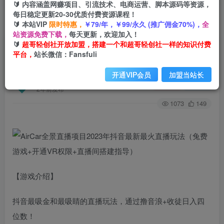
🔰 内容涵盖网赚项目、引流技术、电商运营、脚本源码等资源，
每日稳定更新20-30优质付费资源课程！
🔰 本站VIP
限时特惠，
￥79/年，￥99/永久 (推广佣金70%)，
全
首页
创业课程
会员免费
正文
站资源免费下载，
每天更新，欢迎加入！
🔰
超哥轻创社开放加盟，搭建一个和超哥轻创社一样的知识付费
AirCar全景直播项目2023年抖音最新最火直播玩
平台，
站长微信：Fansfuli
法（兔费游戏+开通VR权限+直播间搭建指导）
开通VIP会员
加盟当站长
超哥轻创社
关注
私信
2年前发布
1073
149
【游戏介绍】
抖音最吸金和最吸睛的直播玩法，通过撸音浪+收徒日入四
位数！