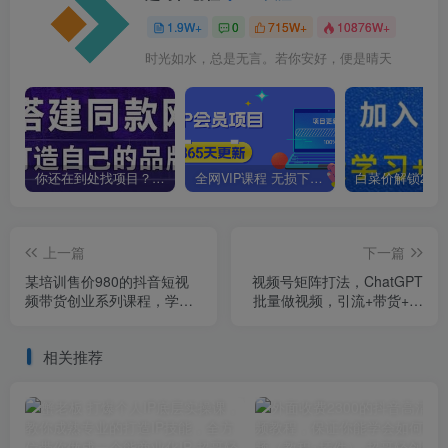
1.9W+
0
715W+
10876W+
时光如水，总是无言。若你安好，便是晴天
你还在到处找项目？还在当韭菜？我靠卖项目一个月收入5万+，曾经我也是个失败者。
全网VIP课程 无损下载~
上一篇
下一篇
某培训售价980的抖音短视
视频号矩阵打法，ChatGPT
频带货创业系列课程，学会
批量做视频，引流+带货+直
做号5步法，心中不慌
播3大核心玩法！
相关推荐