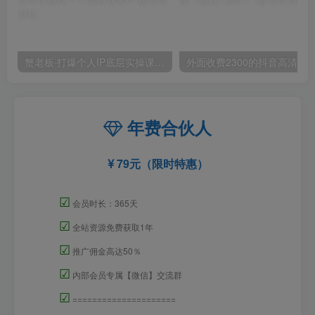
蟹老板·打爆个人IP底层实操课，教你成熟专业的打造IP技能，全方位带你做成一个能商业化IP
外面收费2300的抖音高清60帧视频教程，保证你能
年费合伙人
79元（限时特惠）
☑
会员时长：365天
☑
全站资源免费获取1年
☑
推广佣金高达50％
☑
内部会员专属【微信】交流群
☑
=====================