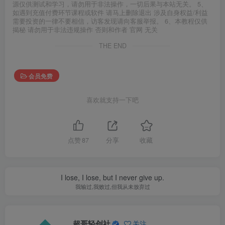
源仅供测试和学习，请勿用于非法操作，一切后果与本站无关。 5、
如遇到充值付费环节课程或软件 请马上删除退出 涉及自身权益/利益
需要投资的一律不要相信，访客发现请向客服举报。 6、本教程仅供
揭秘 请勿用于非法违规操作 否则和作者 官网 无关
THE END
会员免费
喜欢就支持一下吧
点赞
87
分享
收藏
I lose, I lose, but I never give up.
我输过,我败过,但我从未放弃过
超哥轻创社
关注