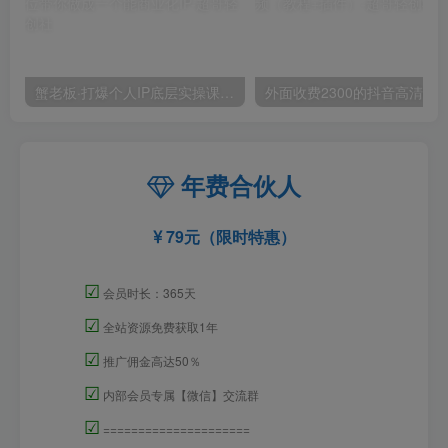
蟹老板·打爆个人IP底层实操课，教你成熟专业的打造IP技能，全方位带你做成一个能商业化IP
外面收费2300的抖音高清60帧视频教程，保证你能
年费合伙人
79元（限时特惠）
☑
会员时长：365天
☑
全站资源免费获取1年
☑
推广佣金高达50％
☑
内部会员专属【微信】交流群
☑
=====================