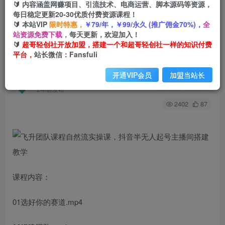
🔰 内容涵盖网赚项目、引流技术、电商运营、脚本源码等资源，
每日稳定更新20-30优质付费资源课程！
🔰 本站VIP
限时特惠，
￥79/年，￥99/永久 (推广佣金70%)，
全
首页
创业课程
会员免费
正文
站资源免费下载，
每天更新，欢迎加入！
🔰
超哥轻创社开放加盟，搭建一个和超哥轻创社一样的知识付费
飞升团队课程自然流实操课，抖音半无人起号主播
平台，
站长微信：Fansfuli
间搭建教学
开通VIP会员
加盟当站长
超哥轻创社
关注
私信
2年前发布
2402
87
课程内容：
01选好你的赛道.mp4