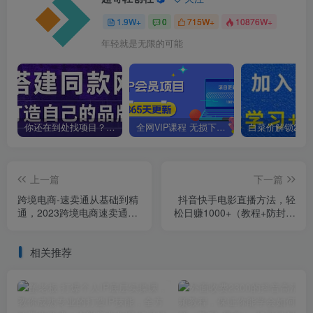
1.9W+
0
715W+
10876W+
年轻就是无限的可能
你还在到处找项目？还在当韭菜？我靠卖项目一个月收入5万+，曾经我也是个失败者。
全网VIP课程 无损下载~
上一篇
下一篇
跨境电商-速卖通从基础到精
抖音快手电影直播方法，轻
通，2023跨境电商速卖通运
松日赚1000+（教程+防封技
营全流程
巧+工具）
相关推荐