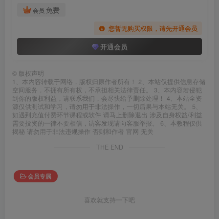
免费
会员
您暂无购买权限，请先开通会员
开通会员
©
版权声明
1、本内容转载于网络，版权归原作者所有！ 2、本站仅提供信息存储
空间服务，不拥有所有权，不承担相关法律责任。 3、本内容若侵犯
到你的版权利益，请联系我们，会尽快给予删除处理！ 4、本站全资
源仅供测试和学习，请勿用于非法操作，一切后果与本站无关。 5、
如遇到充值付费环节课程或软件 请马上删除退出 涉及自身权益/利益
需要投资的一律不要相信，访客发现请向客服举报。 6、本教程仅供
揭秘 请勿用于非法违规操作 否则和作者 官网 无关
THE END
会员专属
喜欢就支持一下吧