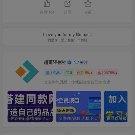
点赞
164
分享
收藏
I love you for my life past.
我爱你，爱了整整一个曾经
超哥轻创社
关注
1.9W+
0
715W+
10876W+
改变你的思想，你就能改变自己的命运
你还在到处找项目？还在当韭菜？我靠卖项目一个月收入5万+，曾经我也是个失败者。
全网VIP课程 无损下载~