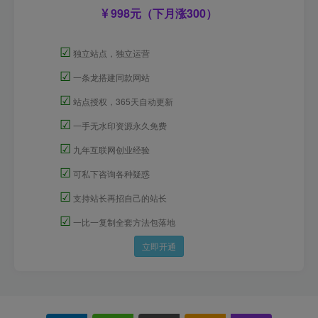
998元（下月涨300）
☑
独立站点，独立运营
☑
一条龙搭建同款网站
☑
站点授权，365天自动更新
☑
一手无水印资源永久免费
☑
九年互联网创业经验
☑
可私下咨询各种疑惑
☑
支持站长再招自己的站长
☑
一比一复制全套方法包落地
立即开通