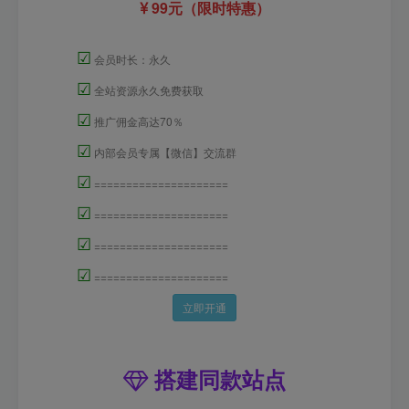
99元（限时特惠）
☑
会员时长：永久
☑
全站资源永久免费获取
☑
推广佣金高达70％
☑
内部会员专属【微信】交流群
☑
=====================
☑
=====================
☑
=====================
☑
=====================
立即开通
搭建同款站点