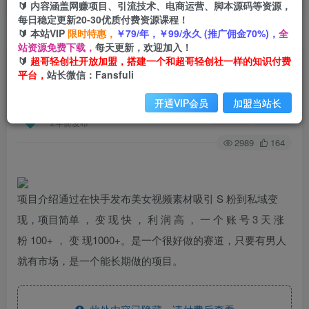
🔰 内容涵盖网赚项目、引流技术、电商运营、脚本源码等资源，
每日稳定更新20-30优质付费资源课程！
🔰 本站VIP
限时特惠，
￥79/年，￥99/永久 (推广佣金70%)，
全
首页
创业课程
会员专属
正文
站资源免费下载，
每天更新，欢迎加入！
🔰
超哥轻创社开放加盟，搭建一个和超哥轻创社一样的知识付费
（6692期）美女写真项目，什么人都能做，日入
平台，
站长微信：Fansfuli
1000+，附美女免费素材
开通VIP会员
加盟当站长
超哥轻创社
关注
私信
2年前发布
2989
164
项目介绍通过在快手发布美女视频素材吸引 S 粉到私域变
现，项目简单 ， 变 现 快 ， 利 润 高 ， 一 个 账 号 3 天 涨
粉 100+ ， 变 现1000+。是一个很好做的赛道，只要有男人
就有市场，是一个能长期做的项目。