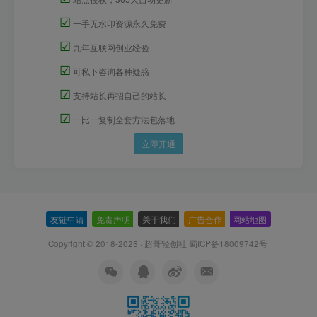
☑
一手无水印资源永久免费
☑
九年互联网创业经验
☑
可私下咨询各种疑惑
☑
支持站长再招自己的站长
☑
一比一复制全套方法包落地
立即开通
友链申请
-
免责声明
-
关于我们
-
广告合作
-
网站地图
Copyright © 2018-2025 · 超哥轻创社
蜀ICP备18009742号