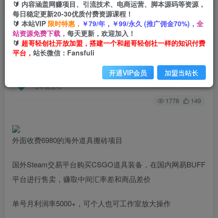
🔰 内容涵盖网赚项目、引流技术、电商运营、脚本源码等资源，
每日稳定更新20-30优质付费资源课程！
🔰 本站VIP
限时特惠，
￥79/年，￥99/永久 (推广佣金70%)，
全
首页
创业课程
会员专属
正文
站资源免费下载，
每天更新，欢迎加入！
🔰
超哥轻创社开放加盟，搭建一个和超哥轻创社一样的知识付费
（6688期）收费6980的Steam海外道具搬砖项
平台，
站长微信：Fansfuli
目，单号月收益5000+全套实操教程
开通VIP会员
加盟当站长
超哥轻创社
关注
私信
2年前发布
1778
149
外面收费6980的海外道具搬砖项目
国外Steam交易平台购买CSGO道具装备，在国内网易BUFF
平台进行售卖，赚取中间汇率差和商品差价
单号月利润率5000+，可个人也可工作室放大操作