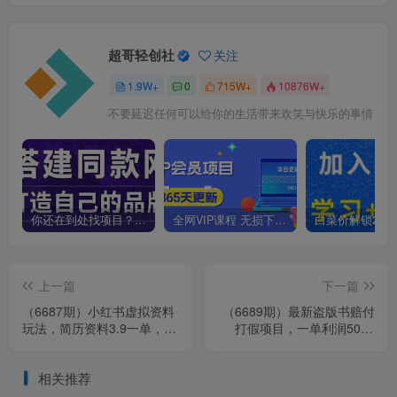
超哥轻创社
关注
1.9W+
0
715W+
10876W+
不要延迟任何可以给你的生活带来欢笑与快乐的事情
你还在到处找项目？还在当韭菜？我靠卖项目一个月收入5万+，曾经我也是个失败者。
全网VIP课程 无损下载~
上一篇
下一篇
（6687期）小红书虚拟资料
（6689期）最新盗版书赔付
玩法，简历资料3.9一单，轻
打假项目，一单利润500+
松一月2000单+
【详细玩法视频教程】
相关推荐