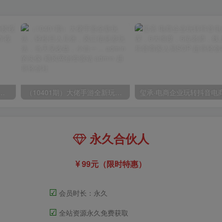
高清60帧视频教程，保证你能学会如何制作视频（教程+插件）
（10401期）大佬手游全新玩法，轻松日入几张，风口信息差玩法，当天见收益，小白一… admin的头像-飓风网创资源站 admin
永久合伙人
99元（限时特惠）
☑
会员时长：永久
☑
全站资源永久免费获取