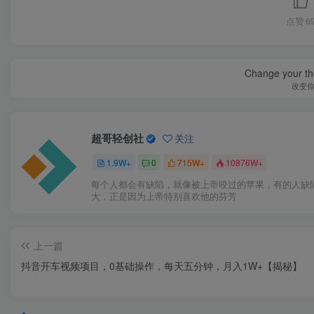
点赞
6
Change your th
改变
超哥轻创社
关注
1.9W+
0
715W+
10876W+
每个人都会有缺陷，就像被上帝咬过的苹果，有的人缺
大，正是因为上帝特别喜欢他的芬芳
上一篇
抖音开车视频项目，0基础操作，每天五分钟，月入1W+【揭秘】