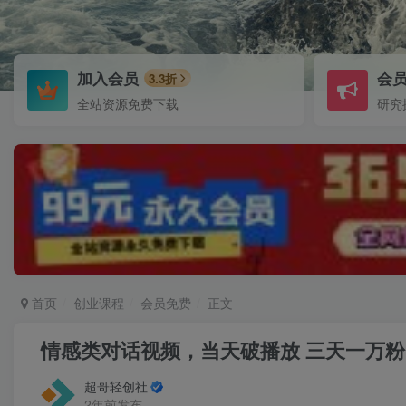
加入会员
会
3.3折
全站资源免费下载
研究
首页
创业课程
会员免费
正文
情感类对话视频，当天破播放 三天一万粉 
超哥轻创社
2年前发布