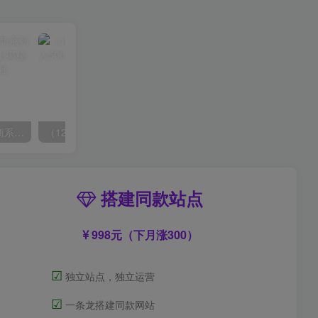
玺承·电商企业玩转抖音电商系列课，6大维度，6位老师，线上揭秘抖音商家入局SOP
（12362期）兼职平台搬砖，日入500+无脑操作可矩阵
搭建同款站点
998元（下月涨300）
☑
独立站点，独立运营
☑
一条龙搭建同款网站