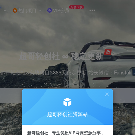
W
免费下载
热门项目
VIP会员
超哥轻创社 ∞ 稳定更新
超哥轻创社&实战项目&365天稳定更新 站长微信：Fansfuli
超哥轻创社资源站
引流
抖音
剪辑
电商
小红书
直播
超哥轻创社 | 专注优质VIP网课资源分享，