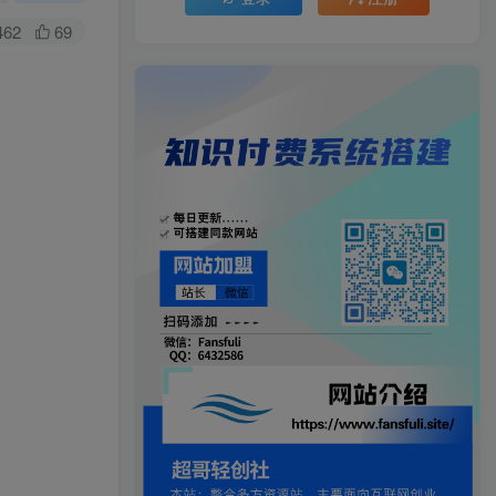
462
69