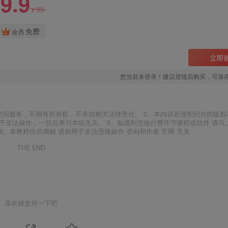
9.9
99
¥
免费
会员
立即
您当前未登录！建议登陆后购买，可保
空间服务，不拥有所有权，不承担相关法律责任。 3、本内容若侵犯到你的版权
于非法操作，一切后果与本站无关。 5、如遇到充值付费环节课程或软件 请马
6、本教程仅供揭秘 请勿用于非法违规操作 否则和作者 官网 无关
THE END
喜欢就支持一下吧